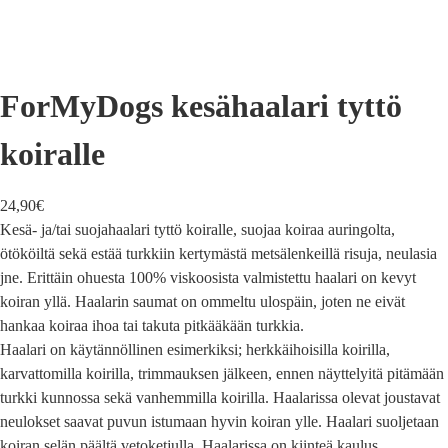
ForMyDogs kesähaalari tyttö
koiralle
24,90
€
Kesä- ja/tai suojahaalari tyttö koiralle, suojaa koiraa auringolta,
ötököiltä sekä estää turkkiin kertymästä metsälenkeillä risuja, neulasia
jne. Erittäin ohuesta 100% viskoosista valmistettu haalari on kevyt
koiran yllä. Haalarin saumat on ommeltu ulospäin, joten ne eivät
hankaa koiraa ihoa tai takuta pitkääkään turkkia.
Haalari on käytännöllinen esimerkiksi; herkkäihoisilla koirilla,
karvattomilla koirilla, trimmauksen jälkeen, ennen näyttelyitä pitämään
turkki kunnossa sekä vanhemmilla koirilla. Haalarissa olevat joustavat
neulokset saavat puvun istumaan hyvin koiran ylle. Haalari suoljetaan
koiran selän päältä vetoketjulla. Haalarissa on kiinteä kaulus.