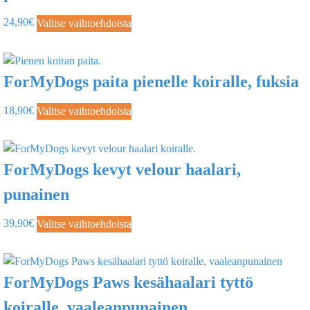
24,90
€
Valitse vaihtoehdoista
ForMyDogs paita pienelle koiralle, fuksia
18,90
€
Valitse vaihtoehdoista
ForMyDogs kevyt velour haalari,
punainen
39,90
€
Valitse vaihtoehdoista
ForMyDogs Paws kesähaalari tyttö
koiralle, vaaleanpunainen