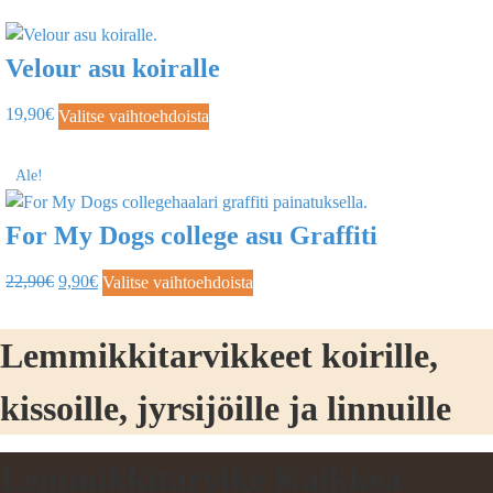
Velour asu koiralle
19,90
€
Valitse vaihtoehdoista
Ale!
For My Dogs college asu Graffiti
22,90
€
9,90
€
Valitse vaihtoehdoista
Lemmikkitarvikkeet koirille,
kissoille, jyrsijöille ja linnuille
Lemmikkitarvike Kaikkea