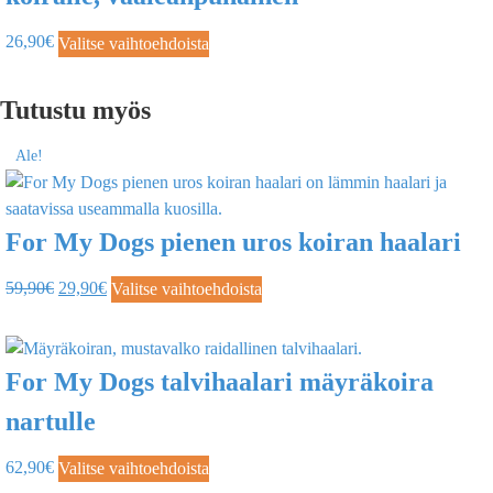
26,90
€
Valitse vaihtoehdoista
Tutustu myös
Ale!
For My Dogs pienen uros koiran haalari
59,90
€
29,90
€
Valitse vaihtoehdoista
For My Dogs talvihaalari mäyräkoira
nartulle
62,90
€
Valitse vaihtoehdoista