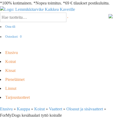
*100% kotimainen. *Nopea toimitus. *69 € tilaukset postikuluitta.
Oma tili
Ostoskori
0
Etusivu
Koirat
Kissat
Pieneläimet
Linnut
Tarjoustuotteet
Etusivu
»
Kauppa
»
Koirat
»
Vaatteet
»
Oloasut ja sisävaatteet
»
ForMyDogs kesähaalari tyttö koiralle