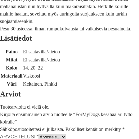
mahanalustan niin hyttysiltä kuin mäkäräisiltäkin. Herkille koirille
mainio haalari, soveltuu myös auringolta suojaukseen kuin turkin
suojaamiseenkin.
Pesu 30 asteessa, ilman rumpukuivausta tai valkaisevia pesuaineita.
Lisätiedot
Paino
Ei saatavilla/-tietoa
Mitat
Ei saatavilla/-tietoa
Koko
14, 20, 22
Materiaali
Viskoosi
Väri
Keltainen, Pinkki
Arviot
Tuotearvioita ei vielä ole.
Kirjoita ensimmäinen arvio tuotteelle “ForMyDogs kesähaalari tyttö
koiralle”
Sähköpostiosoitettasi ei julkaista.
Pakolliset kentät on merkitty
*
ARVOSTELUSI
*