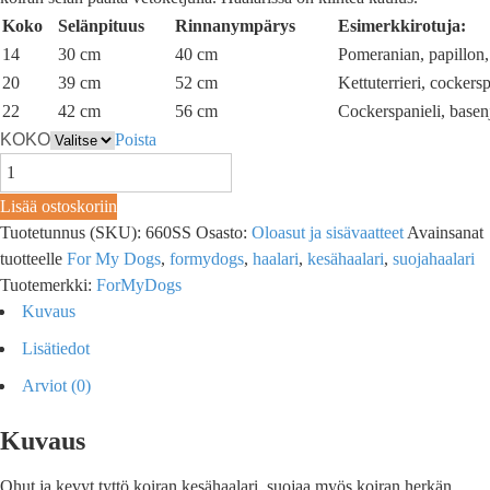
Koko
Selänpituus
Rinnanympärys
Esimerkkirotuja:
14
30 cm
40 cm
Pomeranian, papillon, 
20
39 cm
52 cm
Kettuterrieri, cockersp
22
42 cm
56 cm
Cockerspanieli, basen
KOKO
Poista
Lisää ostoskoriin
Tuotetunnus (SKU):
660SS
Osasto:
Oloasut ja sisävaatteet
Avainsanat
tuotteelle
For My Dogs
,
formydogs
,
haalari
,
kesähaalari
,
suojahaalari
Tuotemerkki:
ForMyDogs
Kuvaus
Lisätiedot
Arviot (0)
Kuvaus
Ohut ja kevyt tyttö koiran kesähaalari, suojaa myös koiran herkän