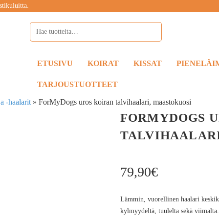
tikuluitta.
ETUSIVU
KOIRAT
KISSAT
PIENELÄI
TARJOUSTUOTTEET
ja -haalarit
»
ForMyDogs uros koiran talvihaalari, maastokuosi
FORMYDOGS U
TALVIHAALAR
79,90
€
Lämmin, vuorellinen haalari keskiko
kylmyydeltä, tuulelta sekä viimalta