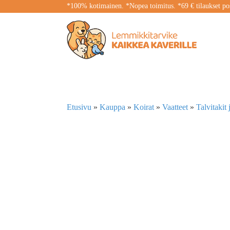
*100% kotimainen. *Nopea toimitus. *69 € tilaukset pos
Etusivu
»
Kauppa
»
Koirat
»
Vaatteet
»
Talvitakit 