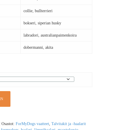
collie, bullterrieri
bokseri, siperian husky
labradori, australianpaimenkoira
dobermanni, akita
IN
M
Osastot:
ForMyDogs vaatteet
,
Talvitakit ja -haalarit
,
formydogs
,
haalari
,
lämpöhaalari
,
maastokuvio
,