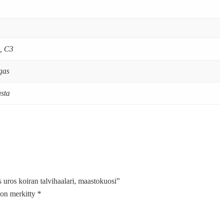
, C3
ngas
sta
uros koiran talvihaalari, maastokuosi”
t on merkitty
*