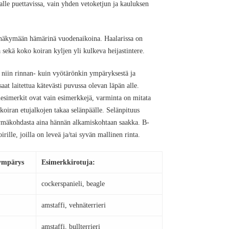
alle puettavissa, vain yhden vetoketjun ja kauluksen
t näkymään hämärinä vuodenaikoina. Haalarissa on
 sekä koko koiran kyljen yli kulkeva heijastintere.
 niin rinnan- kuin vyötärönkin ympäryksestä ja
at laitettua kätevästi puvussa olevan läpän alle.
simerkit ovat vain esimerkkejä, varminta on mitata
oiran etujalkojen takaa selänpäälle. Selänpituus
tymäkohdasta aina hännän alkamiskohtaan saakka. B-
rille, joilla on leveä ja/tai syvän mallinen rinta.
ympärys
Esimerkkirotuja:
cockerspanieli, beagle
amstaffi, vehnäterrieri
amstaffi, bullterrieri