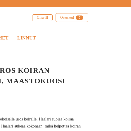
Oma tili
Ostoskori
0
MET
LINNUT
ROS KOIRAN
I, MAASTOKUOSI
koiselle uros koiralle. Haalari suojaa koiraa
. Haalari aukeaa kokonaan, mikä helpottaa koiran