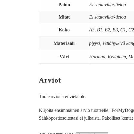
Paino
Ei saatavilla/-tietoa
Mitat
Ei saatavilla/-tietoa
Koko
A3, B1, B2, B3, C1, C2
Materiaali
plyysi, Vettähylkivä ka
Väri
Harmaa, Keltainen, Mu
Arviot
Tuotearvioita ei vielä ole.
Kirjoita ensimmäinen arvio tuotteelle “ForMyDogs 
Sähköpostiosoitettasi ei julkaista.
Pakolliset kentä