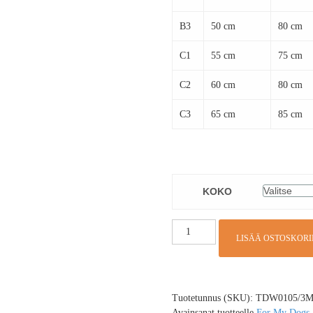
B3
50 cm
80 cm
C1
55 cm
75 cm
C2
60 cm
80 cm
C3
65 cm
85 cm
KOKO
LISÄÄ OSTOSKORI
Tuotetunnus (SKU):
TDW0105/3
Avainsanat tuotteelle
For My Dogs