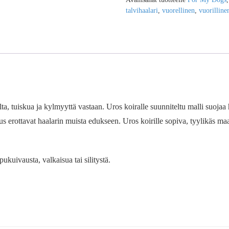
talvihaalari
,
vuorellinen
,
vuorilline
lta, tuiskua ja kylmyyttä vastaan. Uros koiralle suunniteltu malli suoja
tus erottavat haalarin muista edukseen. Uros koirille sopiva, tyylikäs ma
kuivausta, valkaisua tai silitystä.