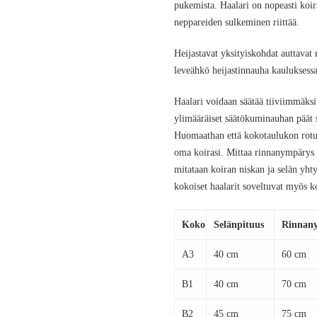
pukemista. Haalari on nopeasti koir
neppareiden sulkeminen riittää.
Heijastavat yksityiskohdat auttava
leveähkö heijastinnauha kauluksessa
Haalari voidaan säätää tiiviimmäksi
ylimääräiset säätökuminauhan päät sa
Huomaathan että kokotaulukon rotue
oma koirasi. Mittaa rinnanympärys k
mitataan koiran niskan ja selän yh
kokoiset haalarit soveltuvat myös koi
Koko
Selänpituus
Rinnan
A3
40 cm
60 cm
B1
40 cm
70 cm
B2
45 cm
75 cm