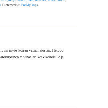
n
Tuotemerkki:
ForMyDogs
a hyvin myös koiran vatsan alustan. Helppo
astokuosinen talvihaalari keskikokoisille ja