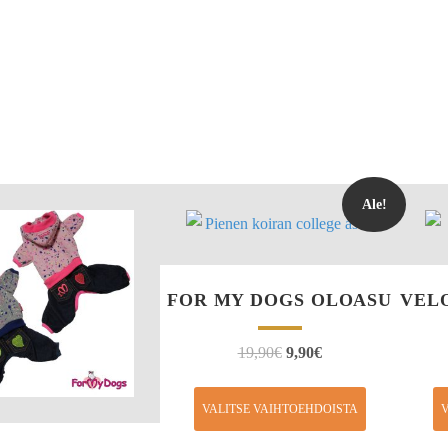
Ale!
FOR MY DOGS OLOASU
VEL
19,90
€
9,90
€
VALITSE VAIHTOEHDOISTA
V