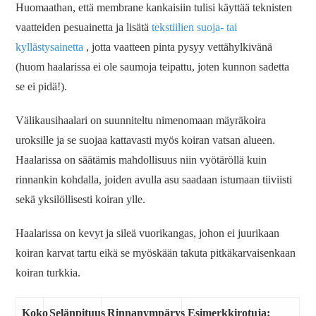
Huomaathan, että membrane kankaisiin tulisi käyttää teknisten
vaatteiden pesuainetta ja lisätä
tekstiilien suoja- tai
kyllästysainetta
, jotta vaatteen pinta pysyy vettähylkivänä
(huom haalarissa ei ole saumoja teipattu, joten kunnon sadetta
se ei pidä!).
Välikausihaalari on suunniteltu nimenomaan mäyräkoira
uroksille ja se suojaa kattavasti myös koiran vatsan alueen.
Haalarissa on säätämis mahdollisuus niin vyötäröllä kuin
rinnankin kohdalla, joiden avulla asu saadaan istumaan tiiviisti
sekä yksilöllisesti koiran ylle.
Haalarissa on kevyt ja sileä vuorikangas, johon ei juurikaan
koiran karvat tartu eikä se myöskään takuta pitkäkarvaisenkaan
koiran turkkia.
Koko
Selänpituus
Rinnanympärys
Esimerkkirotuja: