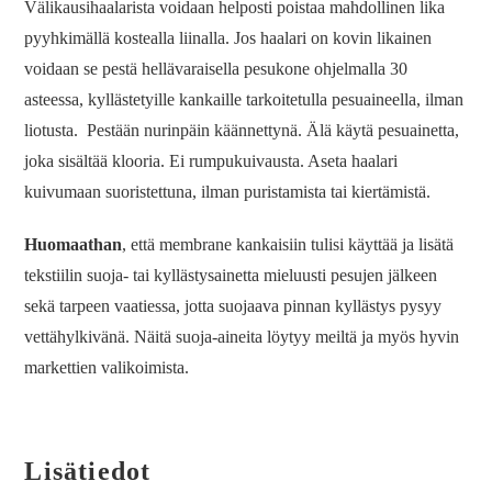
Välikausihaalarista voidaan helposti poistaa mahdollinen lika
pyyhkimällä kostealla liinalla. Jos haalari on kovin likainen
voidaan se pestä hellävaraisella pesukone ohjelmalla 30
asteessa, kyllästetyille kankaille tarkoitetulla pesuaineella, ilman
liotusta. Pestään nurinpäin käännettynä. Älä käytä pesuainetta,
joka sisältää klooria. Ei rumpukuivausta. Aseta haalari
kuivumaan suoristettuna, ilman puristamista tai kiertämistä.
Huomaathan
, että membrane kankaisiin tulisi käyttää ja lisätä
tekstiilin suoja- tai kyllästysainetta mieluusti pesujen jälkeen
sekä tarpeen vaatiessa, jotta suojaava pinnan kyllästys pysyy
vettähylkivänä. Näitä suoja-aineita löytyy meiltä ja myös hyvin
markettien valikoimista.
Lisätiedot