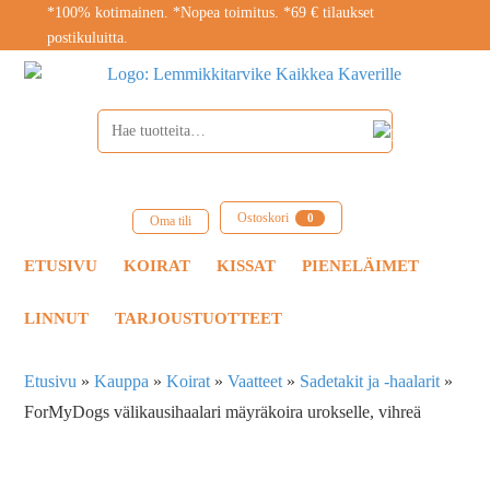
*100% kotimainen. *Nopea toimitus. *69 € tilaukset
postikuluitta.
Ostoskori
0
Oma tili
ETUSIVU
KOIRAT
KISSAT
PIENELÄIMET
LINNUT
TARJOUSTUOTTEET
Etusivu
»
Kauppa
»
Koirat
»
Vaatteet
»
Sadetakit ja -haalarit
»
ForMyDogs välikausihaalari mäyräkoira urokselle, vihreä