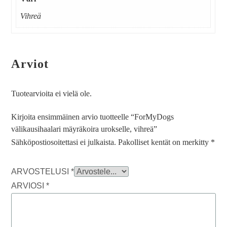
Vihreä
Arviot
Tuotearvioita ei vielä ole.
Kirjoita ensimmäinen arvio tuotteelle “ForMyDogs
välikausihaalari mäyräkoira urokselle, vihreä”
Sähköpostiosoitettasi ei julkaista.
Pakolliset kentät on merkitty
*
ARVOSTELUSI
*
ARVIOSI
*