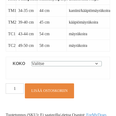
TM1
34-35 cm
44 cm
kaniini/kääpiömäyräkoira
TM2
39-40 cm
45 cm
kääpiömäyräkoira
TC1
43-44 cm
54 cm
mäyräkoira
TC2
49-50 cm
58 cm
mäyräkoira
KOKO
LISÄÄ OSTOSKORIIN
Tuotetunnus (SKU):
Ei saatavilla/-tietoa
Osastot:
ForMyDogs