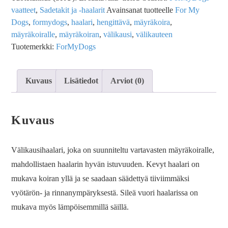
vaatteet
,
Sadetakit ja -haalarit
Avainsanat tuotteelle
For My
Dogs
,
formydogs
,
haalari
,
hengittävä
,
mäyräkoira
,
mäyräkoiralle
,
mäyräkoiran
,
välikausi
,
välikauteen
Tuotemerkki:
ForMyDogs
Kuvaus
Lisätiedot
Arviot (0)
Kuvaus
Välikausihaalari, joka on suunniteltu vartavasten mäyräkoiralle,
mahdollistaen haalarin hyvän istuvuuden. Kevyt haalari on
mukava koiran yllä ja se saadaan säädettyä tiiviimmäksi
vyötärön- ja rinnanympäryksestä. Sileä vuori haalarissa on
mukava myös lämpöisemmillä säillä.