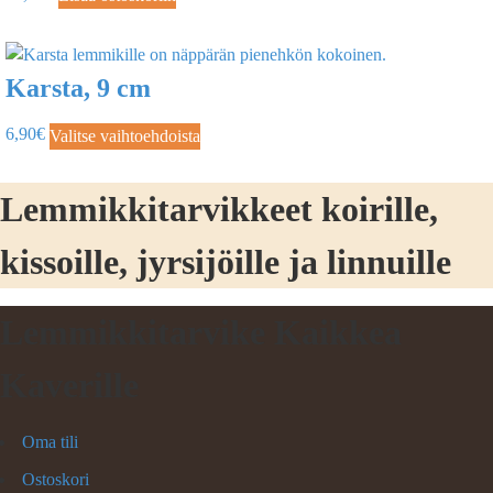
Karsta, 9 cm
6,90
€
Valitse vaihtoehdoista
Lemmikkitarvikkeet koirille,
kissoille, jyrsijöille ja linnuille
Lemmikkitarvike Kaikkea
Kaverille
Oma tili
Ostoskori