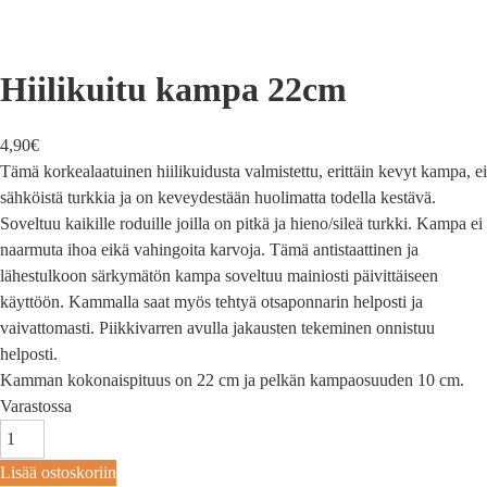
Hiilikuitu kampa 22cm
4,90
€
Tämä korkealaatuinen hiilikuidusta valmistettu, erittäin kevyt kampa, ei
sähköistä turkkia ja on keveydestään huolimatta todella kestävä.
Soveltuu kaikille roduille joilla on pitkä ja hieno/sileä turkki. Kampa ei
naarmuta ihoa eikä vahingoita karvoja. Tämä antistaattinen ja
lähestulkoon särkymätön kampa soveltuu mainiosti päivittäiseen
käyttöön. Kammalla saat myös tehtyä otsaponnarin helposti ja
vaivattomasti. Piikkivarren avulla jakausten tekeminen onnistuu
helposti.
Kamman kokonaispituus on 22 cm ja pelkän kampaosuuden 10 cm.
Varastossa
Lisää ostoskoriin