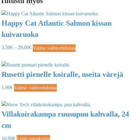
Tutustu myös
Happy Cat Atlantic Salmon kissan
kuivaruoka
3,50
€
–
29,00
€
Valitse vaihtoehdoista
Rusetti pienelle koiralle, useita värejä
1,90
€
Valitse vaihtoehdoista
Villakoirakampa ruusupuu kahvalla, 24
cm
16,90
€
Lisää ostoskoriin