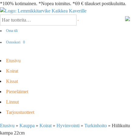
*100% kotimainen. *Nopea toimitus. *69 € tilaukset postikuluitta.
Oma tili
Ostoskori
0
Etusivu
Koirat
Kissat
Pieneläimet
Linnut
Tarjoustuotteet
Etusivu
»
Kauppa
»
Koirat
»
Hyvinvointi
»
Turkinhoito
»
Hiilikuitu
kampa 22cm