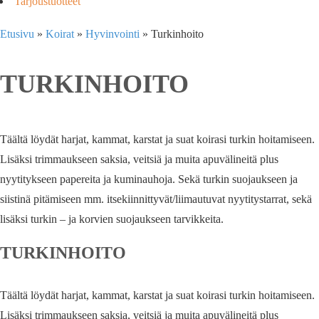
Tarjoustuotteet
Etusivu
»
Koirat
»
Hyvinvointi
»
Turkinhoito
TURKINHOITO
Täältä löydät harjat, kammat, karstat ja suat koirasi turkin hoitamiseen.
Lisäksi trimmaukseen saksia, veitsiä ja muita apuvälineitä plus
nyytitykseen papereita ja kuminauhoja. Sekä turkin suojaukseen ja
siistinä pitämiseen mm. itsekiinnittyvät/liimautuvat nyytitystarrat, sekä
lisäksi turkin – ja korvien suojaukseen tarvikkeita.
TURKINHOITO
Täältä löydät harjat, kammat, karstat ja suat koirasi turkin hoitamiseen.
Lisäksi trimmaukseen saksia, veitsiä ja muita apuvälineitä plus