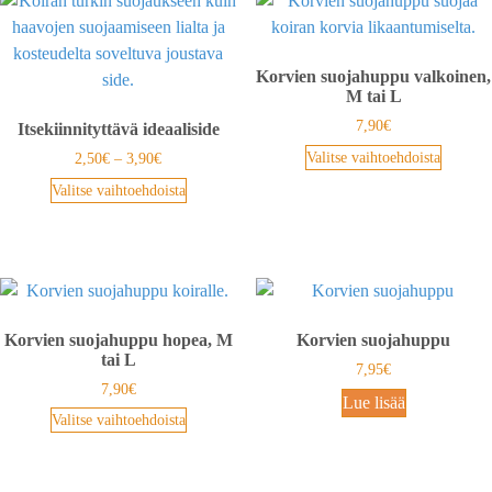
Korvien suojahuppu valkoinen,
M tai L
7,90
€
Itsekiinnityttävä ideaaliside
Valitse vaihtoehdoista
2,50
€
–
3,90
€
Valitse vaihtoehdoista
Korvien suojahuppu hopea, M
Korvien suojahuppu
tai L
7,95
€
7,90
€
Lue lisää
Valitse vaihtoehdoista