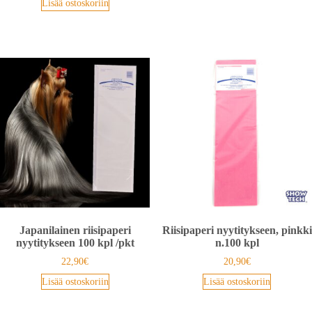
Lisää ostoskoriin
Japanilainen riisipaperi
Riisipaperi nyytitykseen, pinkki
nyytitykseen 100 kpl /pkt
n.100 kpl
22,90
€
20,90
€
Lisää ostoskoriin
Lisää ostoskoriin