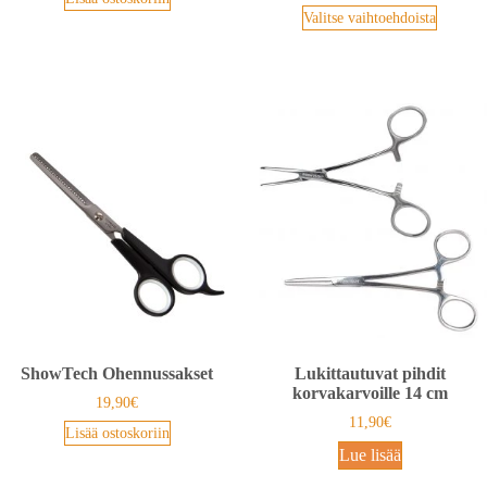
Valitse vaihtoehdoista
ShowTech Ohennussakset
Lukittautuvat pihdit
korvakarvoille 14 cm
19,90
€
11,90
€
Lisää ostoskoriin
Lue lisää