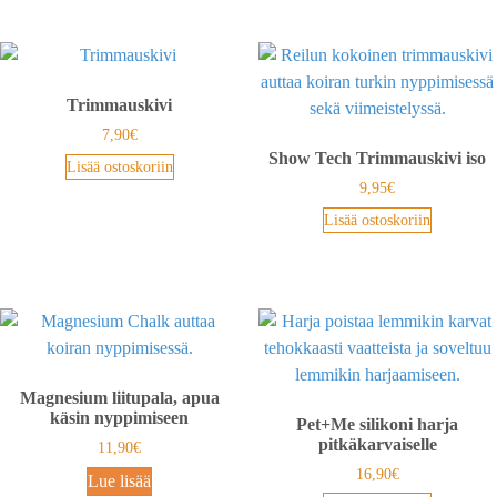
Trimmauskivi
7,90
€
Show Tech Trimmauskivi iso
Lisää ostoskoriin
9,95
€
Lisää ostoskoriin
Magnesium liitupala, apua
käsin nyppimiseen
Pet+Me silikoni harja
pitkäkarvaiselle
11,90
€
16,90
€
Lue lisää