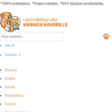
*100% kotimainen. *Nopea toimitus. *69 € tilaukset postikuluitta.
Oma tili
Ostoskori
0
Etusivu
Koirat
Kissat
Pieneläimet
Linnut