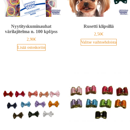
Nyytityskuminauhat
Rusetti klipsillä
värilajitelma n. 100 kpl/pss
2,50
€
2,90
€
Valitse vaihtoehdoista
Lisää ostoskoriin