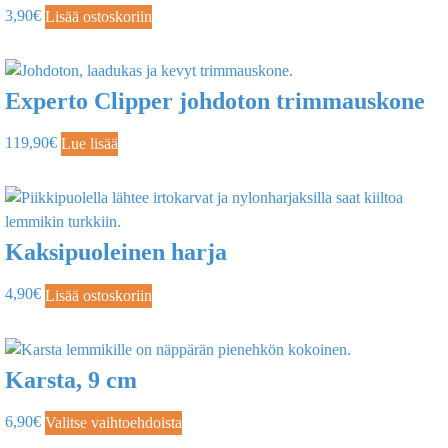
3,90
€
Lisää ostoskoriin
Experto Clipper johdoton trimmauskone
119,90
€
Lue lisää
Kaksipuoleinen harja
4,90
€
Lisää ostoskoriin
Karsta, 9 cm
6,90
€
Valitse vaihtoehdoista