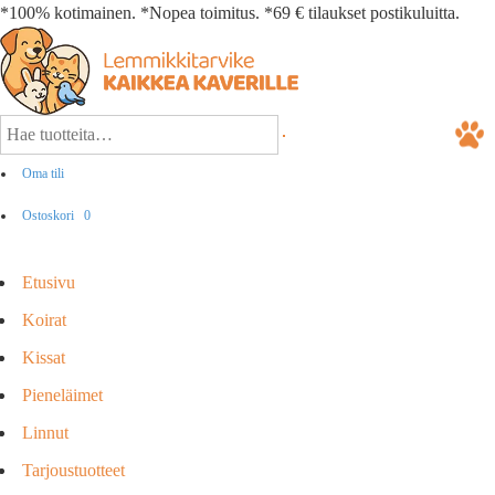
*100% kotimainen. *Nopea toimitus. *69 € tilaukset postikuluitta.
Oma tili
Ostoskori
0
Etusivu
Koirat
Kissat
Pieneläimet
Linnut
Tarjoustuotteet