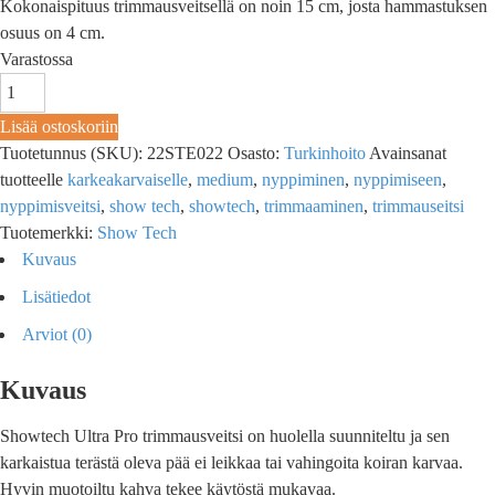
Kokonaispituus trimmausveitsellä on noin 15 cm, josta hammastuksen
osuus on 4 cm.
Varastossa
Lisää ostoskoriin
Tuotetunnus (SKU):
22STE022
Osasto:
Turkinhoito
Avainsanat
tuotteelle
karkeakarvaiselle
,
medium
,
nyppiminen
,
nyppimiseen
,
nyppimisveitsi
,
show tech
,
showtech
,
trimmaaminen
,
trimmauseitsi
Tuotemerkki:
Show Tech
Kuvaus
Lisätiedot
Arviot (0)
Kuvaus
Showtech Ultra Pro trimmausveitsi on huolella suunniteltu ja sen
karkaistua terästä oleva pää ei leikkaa tai vahingoita koiran karvaa.
Hyvin muotoiltu kahva tekee käytöstä mukavaa.