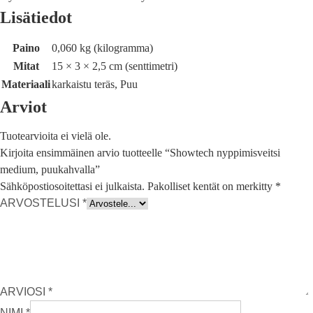
Lisätiedot
Paino
0,060 kg (kilogramma)
Mitat
15 × 3 × 2,5 cm (senttimetri)
Materiaali
karkaistu teräs, Puu
Arviot
Tuotearvioita ei vielä ole.
Kirjoita ensimmäinen arvio tuotteelle “Showtech nyppimisveitsi
medium, puukahvalla”
Sähköpostiosoitettasi ei julkaista.
Pakolliset kentät on merkitty
*
ARVOSTELUSI
*
ARVIOSI
*
NIMI
*