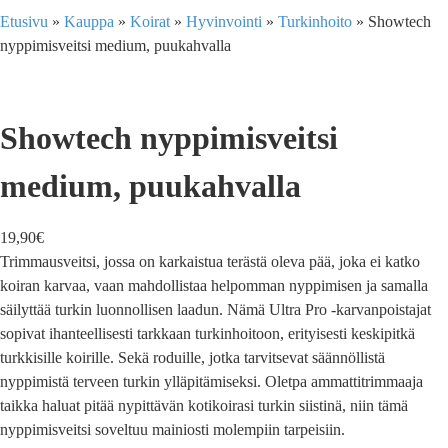
Etusivu
»
Kauppa
»
Koirat
»
Hyvinvointi
»
Turkinhoito
»
Showtech
nyppimisveitsi medium, puukahvalla
Showtech nyppimisveitsi
medium, puukahvalla
19,90
€
Trimmausveitsi, jossa on karkaistua terästä oleva pää, joka ei katko
koiran karvaa, vaan mahdollistaa helpomman nyppimisen ja samalla
säilyttää turkin luonnollisen laadun. Nämä Ultra Pro -karvanpoistajat
sopivat ihanteellisesti tarkkaan turkinhoitoon, erityisesti keskipitkä
turkkisille koirille. Sekä roduille, jotka tarvitsevat säännöllistä
nyppimistä terveen turkin ylläpitämiseksi. Oletpa ammattitrimmaaja
taikka haluat pitää nypittävän kotikoirasi turkin siistinä, niin tämä
nyppimisveitsi soveltuu mainiosti molempiin tarpeisiin.