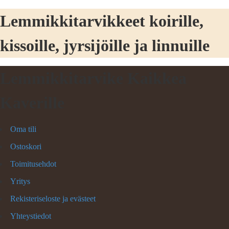
Lemmikkitarvikkeet koirille,
kissoille, jyrsijöille ja linnuille
Lemmikkitarvike Kaikkea
Kaverille
Oma tili
Ostoskori
Toimitusehdot
Yritys
Rekisteriseloste ja evästeet
Yhteystiedot