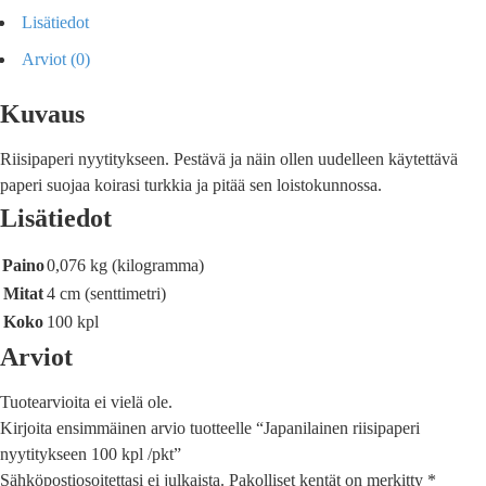
Lisätiedot
Arviot (0)
Kuvaus
Riisipaperi nyytitykseen. Pestävä ja näin ollen uudelleen käytettävä
paperi suojaa koirasi turkkia ja pitää sen loistokunnossa.
Lisätiedot
Paino
0,076 kg (kilogramma)
Mitat
4 cm (senttimetri)
Koko
100 kpl
Arviot
Tuotearvioita ei vielä ole.
Kirjoita ensimmäinen arvio tuotteelle “Japanilainen riisipaperi
nyytitykseen 100 kpl /pkt”
Sähköpostiosoitettasi ei julkaista.
Pakolliset kentät on merkitty
*