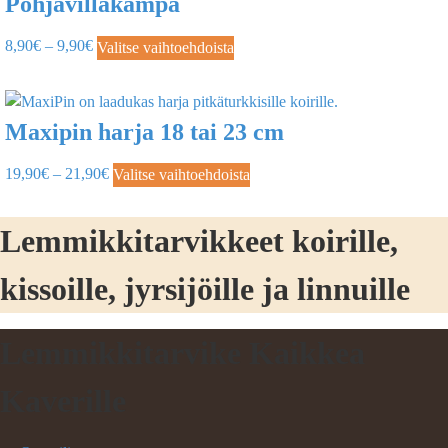
Pohjavillakampa
8,90
€
–
9,90
€
Valitse vaihtoehdoista
Maxipin harja 18 tai 23 cm
19,90
€
–
21,90
€
Valitse vaihtoehdoista
Lemmikkitarvikkeet koirille,
kissoille, jyrsijöille ja linnuille
Lemmikkitarvike Kaikkea
Kaverille