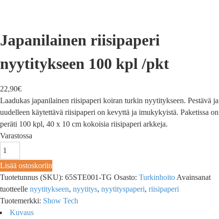
Japanilainen riisipaperi
nyytitykseen 100 kpl /pkt
22,90
€
Laadukas japanilainen riisipaperi koiran turkin nyytitykseen. Pestävä ja
uudelleen käytettävä riisipaperi on kevyttä ja imukykyistä. Paketissa on
peräti 100 kpl, 40 x 10 cm kokoisia riisipaperi arkkeja.
Varastossa
Lisää ostoskoriin
Tuotetunnus (SKU):
65STE001-TG
Osasto:
Turkinhoito
Avainsanat
tuotteelle
nyytitykseen
,
nyytitys
,
nyytityspaperi
,
riisipaperi
Tuotemerkki:
Show Tech
Kuvaus