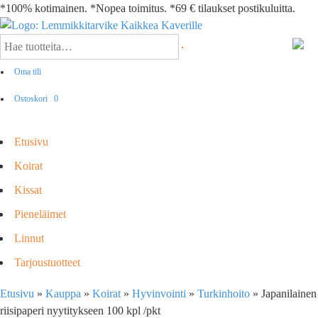
*100% kotimainen. *Nopea toimitus. *69 € tilaukset postikuluitta.
Oma tili
Ostoskori
0
Etusivu
Koirat
Kissat
Pieneläimet
Linnut
Tarjoustuotteet
Etusivu
»
Kauppa
»
Koirat
»
Hyvinvointi
»
Turkinhoito
»
Japanilainen
riisipaperi nyytitykseen 100 kpl /pkt