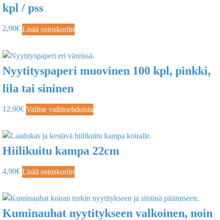
kpl / pss
2,90
€
Lisää ostoskoriin
Nyytityspaperi muovinen 100 kpl, pinkki,
lila tai sininen
12,90
€
Valitse vaihtoehdoista
Hiilikuitu kampa 22cm
4,90
€
Lisää ostoskoriin
Kuminauhat nyytitykseen valkoinen, noin