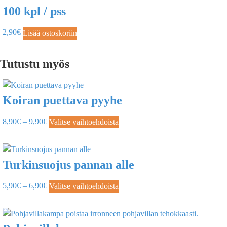
100 kpl / pss
2,90
€
Lisää ostoskoriin
Tutustu myös
Koiran puettava pyyhe
8,90
€
–
9,90
€
Valitse vaihtoehdoista
Turkinsuojus pannan alle
5,90
€
–
6,90
€
Valitse vaihtoehdoista