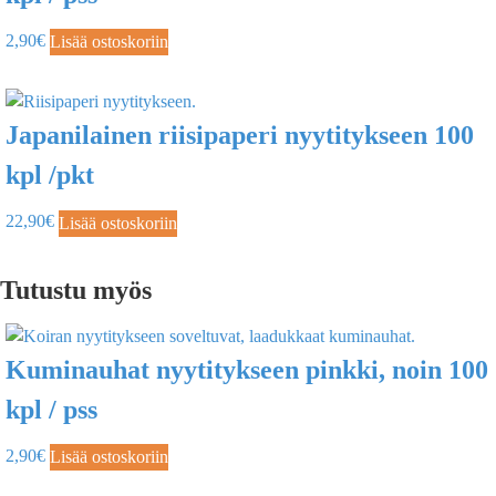
2,90
€
Lisää ostoskoriin
Japanilainen riisipaperi nyytitykseen 100
kpl /pkt
22,90
€
Lisää ostoskoriin
Tutustu myös
Kuminauhat nyytitykseen pinkki, noin 100
kpl / pss
2,90
€
Lisää ostoskoriin