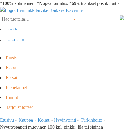
*100% kotimainen. *Nopea toimitus. *69 € tilaukset postikuluitta.
Oma tili
Ostoskori
0
Etusivu
Koirat
Kissat
Pieneläimet
Linnut
Tarjoustuotteet
Etusivu
»
Kauppa
»
Koirat
»
Hyvinvointi
»
Turkinhoito
»
Nyytityspaperi muovinen 100 kpl, pinkki, lila tai sininen