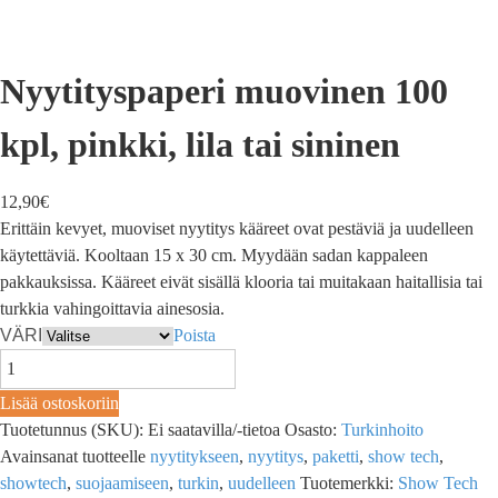
Nyytityspaperi muovinen 100
kpl, pinkki, lila tai sininen
12,90
€
Erittäin kevyet, muoviset nyytitys kääreet ovat pestäviä ja uudelleen
käytettäviä. Kooltaan 15 x 30 cm. Myydään sadan kappaleen
pakkauksissa. Kääreet eivät sisällä klooria tai muitakaan haitallisia tai
turkkia vahingoittavia ainesosia.
VÄRI
Poista
Lisää ostoskoriin
Tuotetunnus (SKU):
Ei saatavilla/-tietoa
Osasto:
Turkinhoito
Avainsanat tuotteelle
nyytitykseen
,
nyytitys
,
paketti
,
show tech
,
showtech
,
suojaamiseen
,
turkin
,
uudelleen
Tuotemerkki:
Show Tech