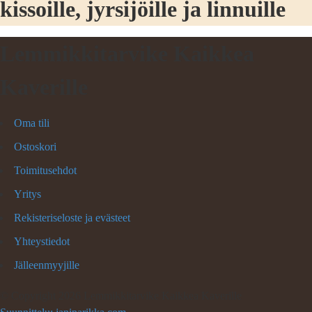
kissoille, jyrsijöille ja linnuille
Lemmikkitarvike Kaikkea
Kaverille
Oma tili
Ostoskori
Toimitusehdot
Yritys
Rekisteriseloste ja evästeet
Yhteystiedot
Jälleenmyyjille
©
Copyright 2026 Lemmikkitarvike Kaikkea Kaverille