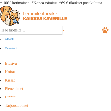
*100% kotimainen. *Nopea toimitus. *69 € tilaukset postikuluitta.
Oma tili
Ostoskori
0
Etusivu
Koirat
Kissat
Pieneläimet
Linnut
Tarjoustuotteet