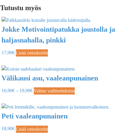
Tutustu myös
Jokke Motivointipatukka joustolla ja
haljasnahalla, pinkki
17,90
€
Lisää ostoskoriin
Välikausi asu, vaaleanpunainen
16,90
€
–
19,90
€
Valitse vaihtoehdoista
Peti vaaleanpunainen
18,90
€
Lisää ostoskoriin