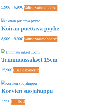
5,90
€
–
6,90
€
Valitse vaihtoehdoista
Koiran puettava pyyhe
8,90
€
–
9,90
€
Valitse vaihtoehdoista
Trimmaussakset 15cm
15,90
€
Lisää ostoskoriin
Korvien suojahuppu
7,95
€
Lue lisää