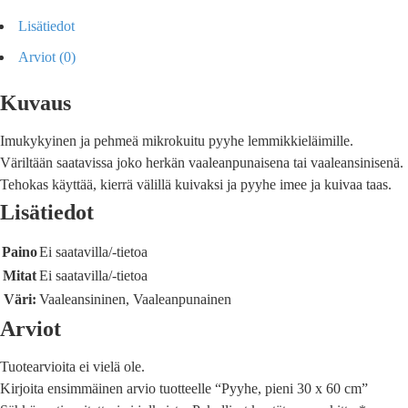
Lisätiedot
Arviot (0)
Kuvaus
Imukykyinen ja pehmeä mikrokuitu pyyhe lemmikkieläimille.
Väriltään saatavissa joko herkän vaaleanpunaisena tai vaaleansinisenä.
Tehokas käyttää, kierrä välillä kuivaksi ja pyyhe imee ja kuivaa taas.
Lisätiedot
Paino
Ei saatavilla/-tietoa
Mitat
Ei saatavilla/-tietoa
Väri:
Vaaleansininen, Vaaleanpunainen
Arviot
Tuotearvioita ei vielä ole.
Kirjoita ensimmäinen arvio tuotteelle “Pyyhe, pieni 30 x 60 cm”