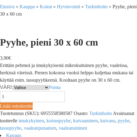
Etusivu
»
Kauppa
»
Koirat
»
Hyvinvointi
»
Turkinhoito
»
Pyyhe, pieni
30 x 60 cm
Pyyhe, pieni 30 x 60 cm
3,90
€
Erittäin pehmeä ja imukykyisestä mikrokuituinen pyyhe, vaaleissa,
herkissä väreissä. Pienen kokonsa vuoksi helppo kuljettaa mukana tai
käyttää esim. tassupyyhkeenä. Kooltaan pyyhe on 30 x 60 cm.
VÄRI:
Poista
Lisää ostoskoriin
Tuotetunnus (SKU):
6955558580587
Osasto:
Turkinhoito
Avainsanat
tuotteelle
imukykyinen
,
koiranpyyhe
,
kuivaaminen
,
kuivaus
,
pyyhe
,
tassupyyhe
,
vaaleanpunainen
,
vaaleansininen
Kuvaus