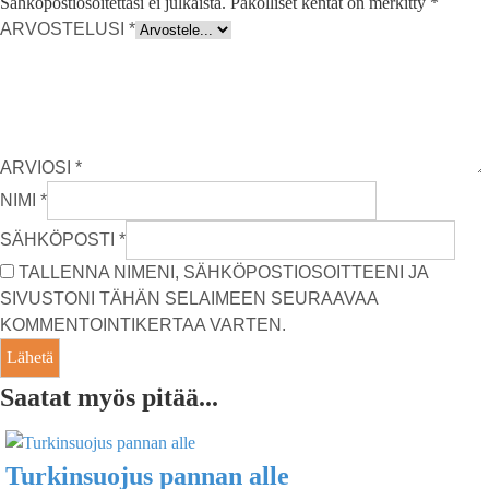
Sähköpostiosoitettasi ei julkaista.
Pakolliset kentät on merkitty
*
ARVOSTELUSI
*
ARVIOSI
*
NIMI
*
SÄHKÖPOSTI
*
TALLENNA NIMENI, SÄHKÖPOSTIOSOITTEENI JA
SIVUSTONI TÄHÄN SELAIMEEN SEURAAVAA
KOMMENTOINTIKERTAA VARTEN.
Saatat myös pitää...
Turkinsuojus pannan alle