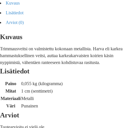
Kuvaus
Lisätiedot
Arviot (0)
Kuvaus
Trimmausveitsi on valmistettu kokonaan metallista. Harva eli karkea
hammastuksellinen veitsi, auttaa karkeakarvaisten koirien käsin
nyppimistä, vähentäen ranteeseen kohdistuvaa rasitusta.
Lisätiedot
Paino
0,055 kg (kilogramma)
Mitat
1 cm (senttimetri)
Materiaali
Metalli
Väri
Punainen
Arviot
Tuotearvioita ei vielä ole.