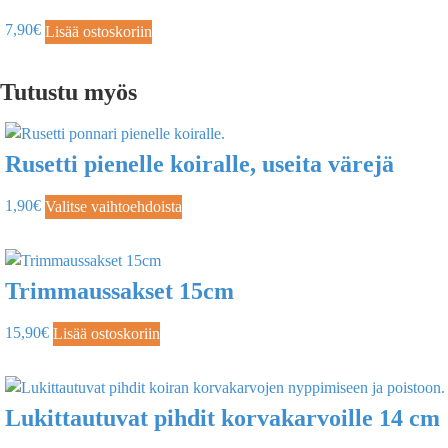
7,90
€
Lisää ostoskoriin
Tutustu myös
Rusetti pienelle koiralle, useita värejä
1,90
€
Valitse vaihtoehdoista
Trimmaussakset 15cm
15,90
€
Lisää ostoskoriin
Lukittautuvat pihdit korvakarvoille 14 cm