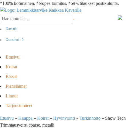
*100% kotimainen. *Nopea toimitus. *69 € tilaukset postikuluitta.
Oma tili
Ostoskori
0
Etusivu
Koirat
Kissat
Pieneläimet
Linnut
Tarjoustuotteet
Etusivu
»
Kauppa
»
Koirat
»
Hyvinvointi
»
Turkinhoito
»
Show Tech
Trimmausveitsi coarse, metalli