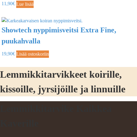
11,90
€
Lue lisää
Showtech nyppimisveitsi Extra Fine,
puukahvalla
19,90
€
Lisää ostoskoriin
Lemmikkitarvikkeet koirille,
kissoille, jyrsijöille ja linnuille
Lemmikkitarvike Kaikkea
Kaverille