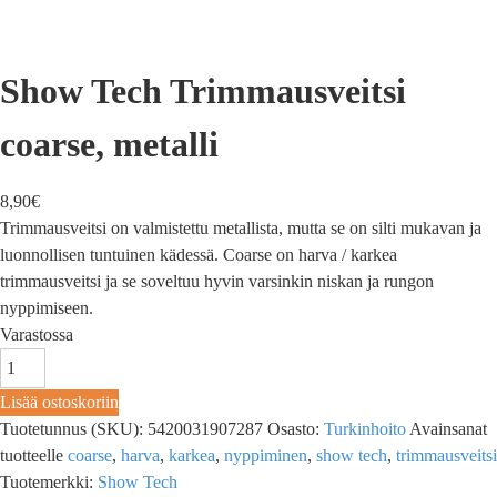
Show Tech Trimmausveitsi
coarse, metalli
8,90
€
Trimmausveitsi on valmistettu metallista, mutta se on silti mukavan ja
luonnollisen tuntuinen kädessä. Coarse on harva / karkea
trimmausveitsi ja se soveltuu hyvin varsinkin niskan ja rungon
nyppimiseen.
Varastossa
Lisää ostoskoriin
Tuotetunnus (SKU):
5420031907287
Osasto:
Turkinhoito
Avainsanat
tuotteelle
coarse
,
harva
,
karkea
,
nyppiminen
,
show tech
,
trimmausveitsi
Tuotemerkki:
Show Tech