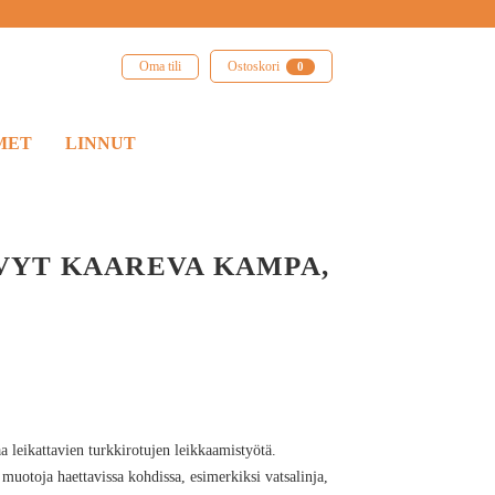
Oma tili
Ostoskori
0
MET
LINNUT
YT KAAREVA KAMPA,
a leikattavien turkkirotujen leikkaamistyötä.
 muotoja haettavissa kohdissa, esimerkiksi vatsalinja,