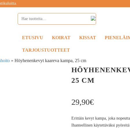
tikuluitta.
ETUSIVU
KOIRAT
KISSAT
PIENELÄI
TARJOUSTUOTTEET
nhoito
»
Höyhenenkevyt kaareva kampa, 25 cm
HÖYHENENKEV
25 CM
29,90
€
Erittäin kevyt kampa, joka nopeutta
Ihanteellinen käytettäväksi pyöreitä