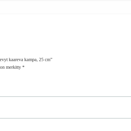
kevyt kaareva kampa, 25 cm”
t on merkitty
*