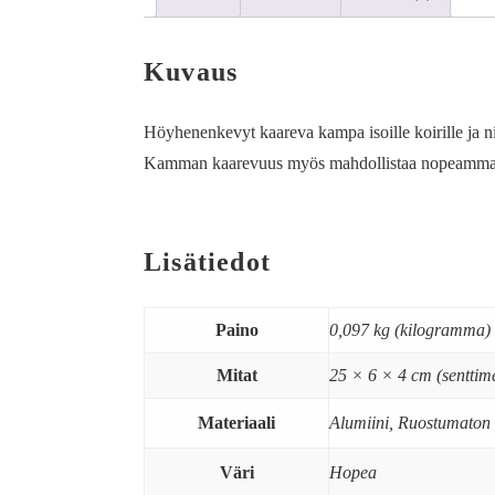
Kuvaus
Höyhenenkevyt kaareva kampa isoille koirille ja n
Kamman kaarevuus myös mahdollistaa nopeamman ty
Lisätiedot
Paino
0,097 kg (kilogramma)
Mitat
25 × 6 × 4 cm (senttime
Materiaali
Alumiini, Ruostumaton 
Väri
Hopea