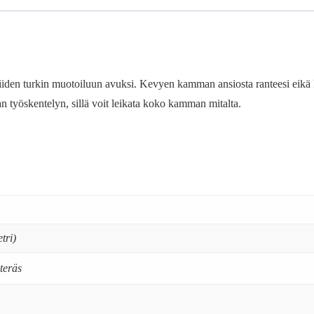
iiden turkin muotoiluun avuksi. Kevyen kamman ansiosta ranteesi eikä k
öskentelyn, sillä voit leikata koko kamman mitalta.
tri)
teräs