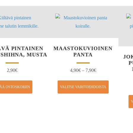
ÄVÄ PINTAINEN
MAASTOKUVIOINEN
SHIHNA, MUSTA
PANTA
JO
P
2,90
€
4,90
€
–
7,90
€
SÄÄ OSTOSKORIIN
VALITSE VAIHTOEHDOISTA
V