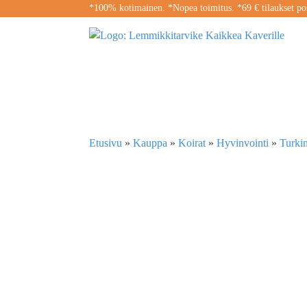
*100% kotimainen. *Nopea toimitus. *69 € tilaukset pos
Etusivu
»
Kauppa
»
Koirat
»
Hyvinvointi
»
Turki