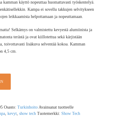
sa kamman käyttö nopeuttaa huomattavasti työskentelyä.
enkätisellekkin. Kampa ei sovellu takkujen selvitykseen
ojen leikkaamista helpottamaan ja nopeuttamaan.
atta! Selkämys on valmistettu kevyestä alumiinista ja
onta terästä ja ovat kiillotettua sekä kärjistään
a, toivottavasti lisäkuva selventää kokoa. Kamman
on 4,5 cm.
IN
95
Osasto:
Turkinhoito
Avainsanat tuotteelle
mpa
,
kevyt
,
show tech
Tuotemerkki:
Show Tech