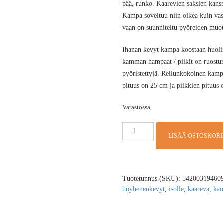
pää, runko. Kaarevien saksien kans
Kampa soveltuu niin oikea kuin vas
vaan on suunniteltu pyöreiden muot
Ihanan kevyt kampa koostaan huolim
kamman hampaat / piikit on ruostumat
pyöristettyjä. Reilunkokoinen kamp
pituus on 25 cm ja piikkien pituus 
Varastossa
LISÄÄ OSTOSKORI
Tuotetunnus (SKU):
54200319460
höyhenenkevyt
,
isolle
,
kaareva
,
ka