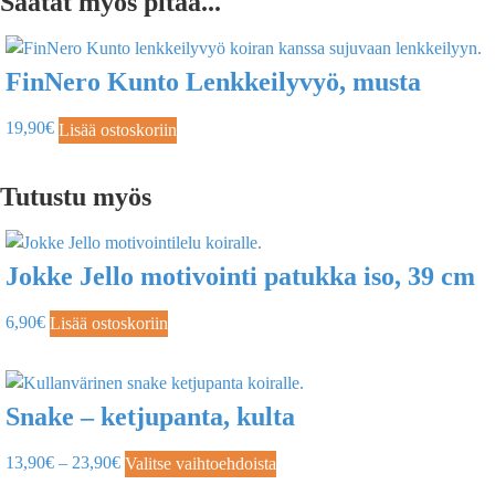
Saatat myös pitää...
FinNero Kunto Lenkkeilyvyö, musta
19,90
€
Lisää ostoskoriin
Tutustu myös
Jokke Jello motivointi patukka iso, 39 cm
6,90
€
Lisää ostoskoriin
Snake – ketjupanta, kulta
13,90
€
–
23,90
€
Valitse vaihtoehdoista