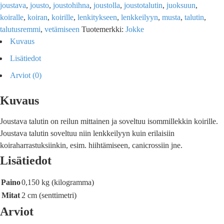
joustava
,
jousto
,
joustohihna
,
joustolla
,
joustotalutin
,
juoksuun
,
koiralle
,
koiran
,
koirille
,
lenkitykseen
,
lenkkeilyyn
,
musta
,
talutin
,
talutusremmi
,
vetämiseen
Tuotemerkki:
Jokke
Kuvaus
Lisätiedot
Arviot (0)
Kuvaus
Joustava talutin on reilun mittainen ja soveltuu isommillekkin koirille.
Joustava talutin soveltuu niin lenkkeilyyn kuin erilaisiin
koiraharrastuksiinkin, esim. hiihtämiseen, canicrossiin jne.
Lisätiedot
Paino
0,150 kg (kilogramma)
Mitat
2 cm (senttimetri)
Arviot