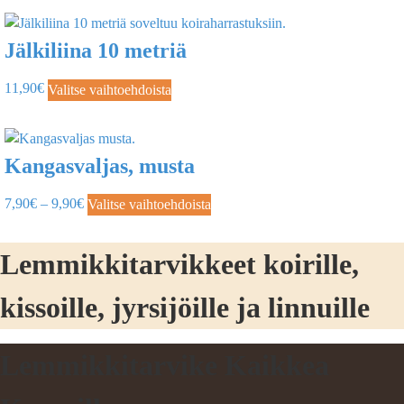
Jälkiliina 10 metriä
11,90
€
Valitse vaihtoehdoista
Kangasvaljas, musta
7,90
€
–
9,90
€
Valitse vaihtoehdoista
Lemmikkitarvikkeet koirille,
kissoille, jyrsijöille ja linnuille
Lemmikkitarvike Kaikkea