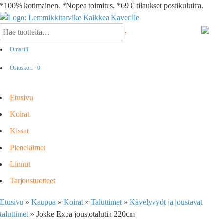
*100% kotimainen. *Nopea toimitus. *69 € tilaukset postikuluitta.
Oma tili
Ostoskori
0
Etusivu
Koirat
Kissat
Pieneläimet
Linnut
Tarjoustuotteet
Etusivu
»
Kauppa
»
Koirat
»
Taluttimet
»
Kävelyvyöt ja joustavat
taluttimet
»
Jokke Expa joustotalutin 220cm