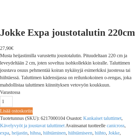
Jokke Expa joustotalutin 220cm
27,90
€
Musta heijastimilla varustettu joustotalutin. Pituudeltaan 220 cm ja
leveydeltään 2 cm, joten soveltuu isohkollekkin koiralle. Taluttimen
joustava osuus pehmentää koiran nykäisyjä esimerkiksi juostessa tai
hiihtäessä. Taluttimen kädensijassa on reilunkokoinen o-rengas, joka
mahdollistaa taluttimen kiinnityksen vetovyön koukkuun.
Varastossa
Lisää ostoskoriin
Tuotetunnus (SKU):
6217000104
Osastot:
Kankaiset taluttimet
,
Kävelyvyöt ja joustavat taluttimet
Avainsanat tuotteelle
canicross
,
expa
,
heijastin
,
hihna
,
hiihtäminen
,
hiihtämiseen
,
hiihto
,
Jokke
,