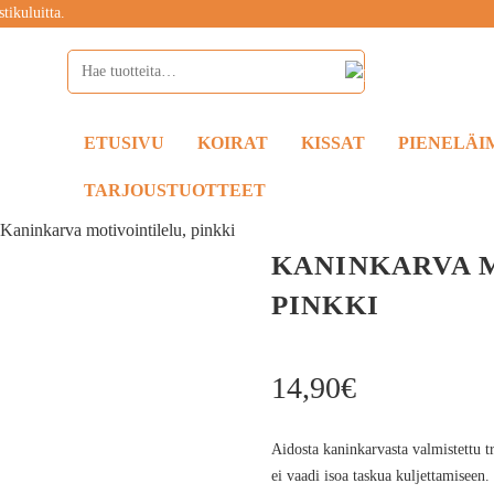
tikuluitta.
ETUSIVU
KOIRAT
KISSAT
PIENELÄI
TARJOUSTUOTTEET
»
Kaninkarva motivointilelu, pinkki
KANINKARVA 
PINKKI
14,90
€
Aidosta kaninkarvasta valmistettu t
ei vaadi isoa taskua kuljettamiseen