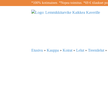
*100% kotimainen. *Nopea toimitus. *69 € tilaukset pos
Etusivu
»
Kauppa
»
Koirat
»
Lelut
»
Treenilelut