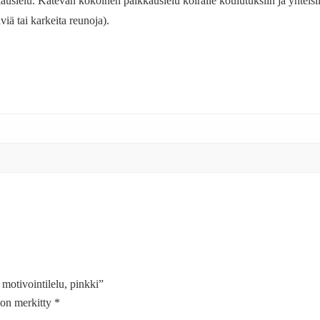
kauslelu. Kätevän kokoinen palkkauslelu koiralle koulutuksiin ja yhteis
viä tai karkeita reunoja).
motivointilelu, pinkki”
t on merkitty
*