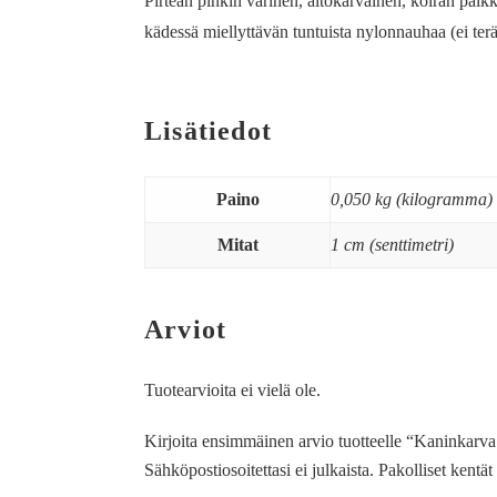
Pirteän pinkin värinen, aitokarvainen, koiran palk
kädessä miellyttävän tuntuista nylonnauhaa (ei terä
Lisätiedot
Paino
0,050 kg (kilogramma)
Mitat
1 cm (senttimetri)
Arviot
Tuotearvioita ei vielä ole.
Kirjoita ensimmäinen arvio tuotteelle “Kaninkarva 
Sähköpostiosoitettasi ei julkaista.
Pakolliset kentä