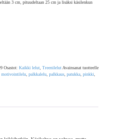
ltään 3 cm, pituudeltaan 25 cm ja lisäksi käsilenkun
09
Osastot:
Kaikki lelut
,
Treenilelut
Avainsanat tuotteelle
,
motivointilelu
,
palkkalelu
,
palkkaus
,
patukka
,
pinkki
,