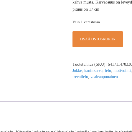
kahva musta. Karvaosuus on leveyde
pituus on 17 cm
Vain 1 varastossa
LISÄÄ OSTOSKORIIN
Tuotetunnus (SKU):
64171147033
Jokke
,
kaninkarva
,
lelu
,
motivointi
treenilelu
,
vaaleanpunainen