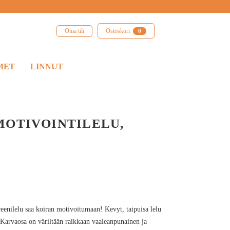
Oma tili
Ostoskori
0
MET
LINNUT
MOTIVOINTILELU,
reenilelu saa koiran motivoitumaan! Kevyt, taipuisa lelu
. Karvaosa on väriltään raikkaan vaaleanpunainen ja