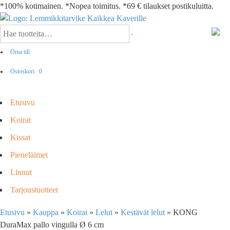
*100% kotimainen. *Nopea toimitus. *69 € tilaukset postikuluitta.
Oma tili
Ostoskori
0
Etusivu
Koirat
Kissat
Pieneläimet
Linnut
Tarjoustuotteet
Etusivu
»
Kauppa
»
Koirat
»
Lelut
»
Kestävät lelut
»
KONG
DuraMax pallo vingulla Ø 6 cm