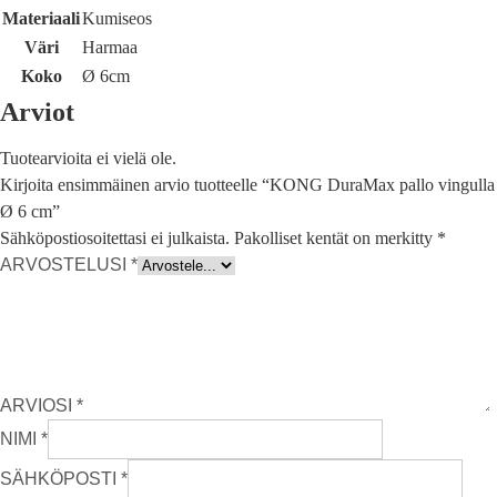
Materiaali
Kumiseos
Väri
Harmaa
Koko
Ø 6cm
Arviot
Tuotearvioita ei vielä ole.
Kirjoita ensimmäinen arvio tuotteelle “KONG DuraMax pallo vingulla
Ø 6 cm”
Sähköpostiosoitettasi ei julkaista.
Pakolliset kentät on merkitty
*
ARVOSTELUSI
*
ARVIOSI
*
NIMI
*
SÄHKÖPOSTI
*