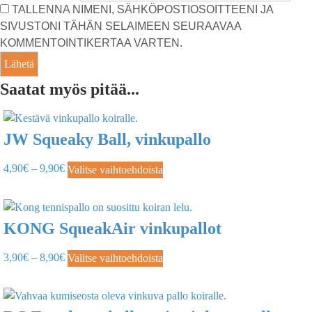
TALLENNA NIMENI, SÄHKÖPOSTIOSOITTEENI JA
SIVUSTONI TÄHÄN SELAIMEEN SEURAAVAA
KOMMENTOINTIKERTAA VARTEN.
Saatat myös pitää...
JW Squeaky Ball, vinkupallo
4,90
€
–
9,90
€
Valitse vaihtoehdoista
KONG SqueakAir vinkupallot
3,90
€
–
8,90
€
Valitse vaihtoehdoista