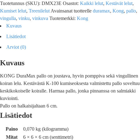
Tuotetunnus (SKU):
DMX23E
Osastot:
Kaikki lelut
,
Kestävät lelut
,
Kumiset lelut
,
Treenilelut
Avainsanat tuotteelle
duramax
,
Kong
,
pallo
,
vingulla
,
vinku
,
vinkuva
Tuotemerkki:
Kong
Kuvaus
Lisätiedot
Arviot (0)
Kuvaus
KONG DuraMax pallo on joustava, hyvin pomppiva sekä vingullinen
koiran lelu. Kestävästä K-100 kumiseoksesta valmistettu pallo soveltuu
keskikokoiselle koiralle. Harmaa pallo, jonka pinnanssa on salmiakki
kuviointi.
Pallo on halkaisijaltaan 6 cm.
Lisätiedot
Paino
0,070 kg (kilogramma)
Mitat
6 × 6 × 6 cm (senttimetri)