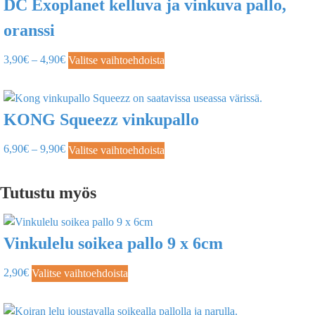
DC Exoplanet kelluva ja vinkuva pallo,
oranssi
3,90
€
–
4,90
€
Valitse vaihtoehdoista
KONG Squeezz vinkupallo
6,90
€
–
9,90
€
Valitse vaihtoehdoista
Tutustu myös
Vinkulelu soikea pallo 9 x 6cm
2,90
€
Valitse vaihtoehdoista