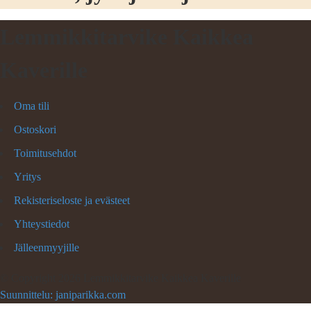
Lemmikkitarvike Kaikkea
Kaverille
Oma tili
Ostoskori
Toimitusehdot
Yritys
Rekisteriseloste ja evästeet
Yhteystiedot
Jälleenmyyjille
©
Copyright 2026 Lemmikkitarvike Kaikkea Kaverille
Suunnittelu: janiparikka.com