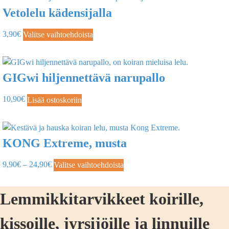
Vetolelu kädensijalla
3,90
€
Valitse vaihtoehdoista
GIGwi hiljennettävä narupallo
10,90
€
Lisää ostoskoriin
KONG Extreme, musta
9,90
€
–
24,90
€
Valitse vaihtoehdoista
Lemmikkitarvikkeet koirille,
kissoille, jyrsijöille ja linnuille