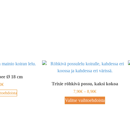
bee Ø 18 cm
Trixie röhkivä possu, kaksi kokoa
0
€
7,90
€
–
8,90
€
htoehdoista
Valitse vaihtoehdoista