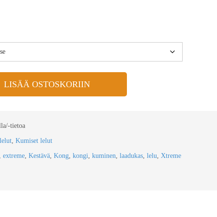
LISÄÄ OSTOSKORIIN
la/-tietoa
lelut
,
Kumiset lelut
,
extreme
,
Kestävä
,
Kong
,
kongi
,
kuminen
,
laadukas
,
lelu
,
Xtreme