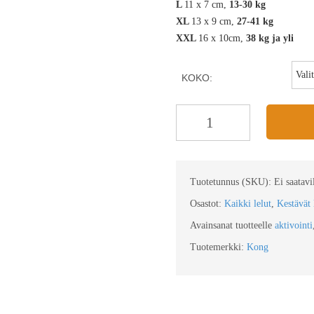
L
11 x 7 cm,
13-30 kg
XL
13 x 9 cm,
27-41 kg
XXL
16 x 10cm,
38 kg ja yli
KOKO:
Tuotetunnus (SKU):
Ei saatavil
Osastot:
Kaikki lelut
,
Kestävät 
Avainsanat tuotteelle
aktivointi
Tuotemerkki:
Kong