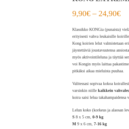
9,90
€
–
24,90
€
Klassikko KONGia (punaista) viel
erityisesti vahva leukaisille koiril
Kong koirien lelut valmistetaan eri
jäystettäviä joustavuutensa ansios
myös aktivointileluna ja täyttää se
voi Kongin myös laittaa pakastimee
pitkäksi aikaa mieluista puuhaa.
Valitessasi sopivaa kokoa koiralles
varsinkin niille
kaikkein vahvaleu
koira saisi lelua takahampaidensa 
Lelun koko (korkeus ja alaosan leve
S
8 x 5 cm,
0-9 kg
M
9 x 6 cm,
7-16 kg