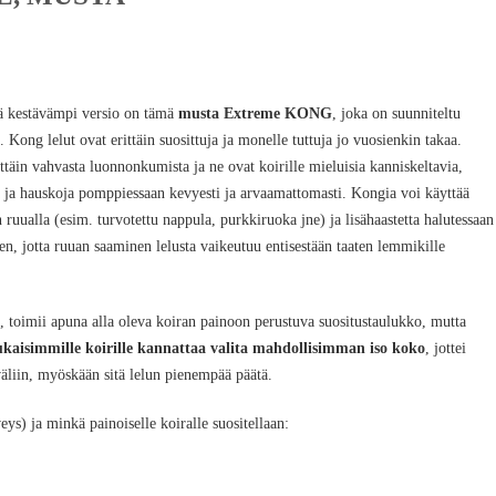
ä kestävämpi versio on tämä
musta Extreme KONG
, joka on suunniteltu
le. Kong lelut ovat erittäin suosittuja ja monelle tuttuja jo vuosienkin takaa.
ttäin vahvasta luonnonkumista ja ne ovat koirille mieluisia kanniskeltavia,
ta ja hauskoja pomppiessaan kevyesti ja arvaamattomasti. Kongia voi käyttää
n ruualla (esim. turvotettu nappula, purkkiruoka jne) ja lisähaastetta halutessaan
n, jotta ruuan saaminen lelusta vaikeutuu entisestään taaten lemmikille
i, toimii apuna alla oleva koiran painoon perustuva suositustaulukko, mutta
kaisimmille koirille kannattaa valita mahdollisimman iso koko
, jottei
väliin, myöskään sitä lelun pienempää päätä.
ys) ja minkä painoiselle koiralle suositellaan: