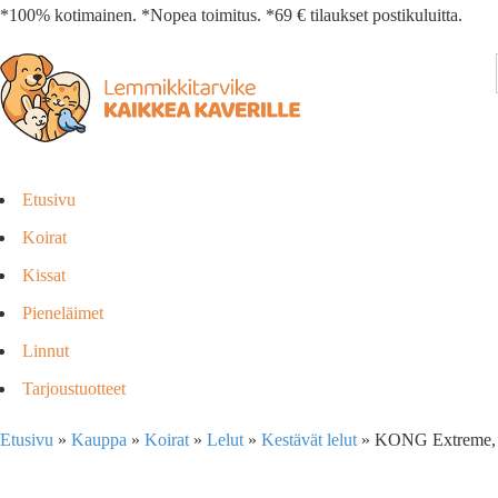
*100% kotimainen. *Nopea toimitus. *69 € tilaukset postikuluitta.
Etusivu
Koirat
Kissat
Pieneläimet
Linnut
Tarjoustuotteet
Etusivu
»
Kauppa
»
Koirat
»
Lelut
»
Kestävät lelut
»
KONG Extreme, 