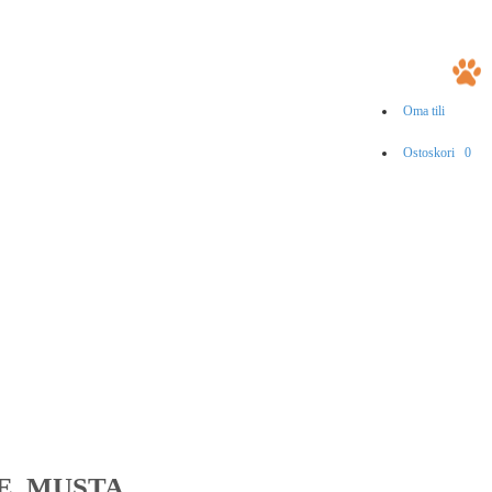
Oma tili
Ostoskori
0
, MUSTA