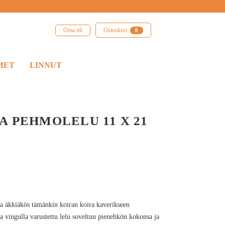
Oma tili
Ostoskori
0
MET
LINNUT
A PEHMOLELU 11 X 21
ja äkkiäkös tämänkin koiran koira kaverikseen
 vingulla varustettu lelu soveltuu pienehkön kokonsa ja