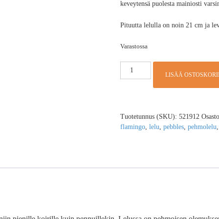
keveytensä puolesta mainiosti varsin
Pituutta lelulla on noin 21 cm ja l
Varastossa
LISÄÄ OSTOSKORI
Tuotetunnus (SKU):
521912
Osast
flamingo
,
lelu
,
pebbles
,
pehmolelu
iin pienille koirille kuin pennuillekin. Lelussa on pehmoisen olemuks