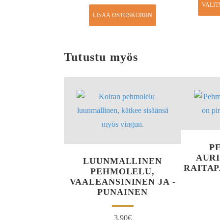
VALIT
LISÄÄ OSTOSKORIIN
Tutustu myös
P
AUR
LUUNMALLINEN
RAITAP
PEHMOLELU,
VAALEANSININEN JA -
PUNAINEN
3,90
€