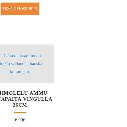
LISÄÄ OSTOSKORIIN
EHMOLELU AMMU
TAPAITA VINGULLA
26CM
6,90
€