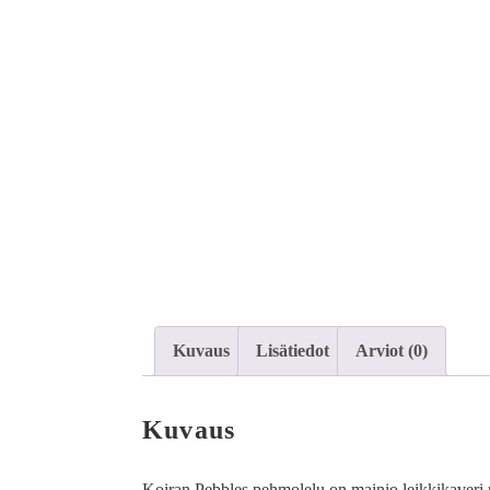
Kuvaus
Lisätiedot
Arviot (0)
Kuvaus
Koiran Pebbles pehmolelu on mainio leikkikaveri n