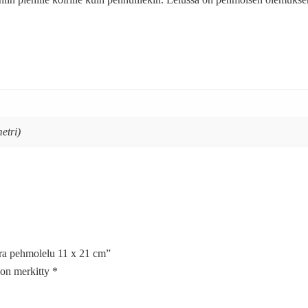
etri)
ira pehmolelu 11 x 21 cm”
t on merkitty
*