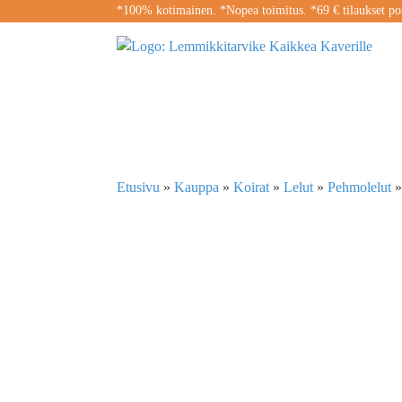
*100% kotimainen. *Nopea toimitus. *69 € tilaukset pos
Etusivu
»
Kauppa
»
Koirat
»
Lelut
»
Pehmolelut