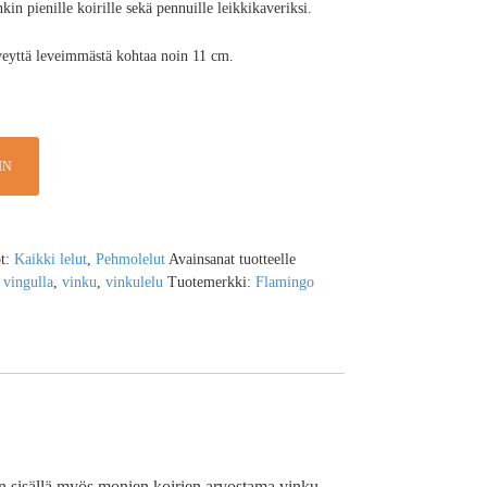
kin pienille koirille sekä pennuille leikkikaveriksi.
eveyttä leveimmästä kohtaa noin 11 cm.
IN
ot:
Kaikki lelut
,
Pehmolelut
Avainsanat tuotteelle
,
vingulla
,
vinku
,
vinkulelu
Tuotemerkki:
Flamingo
en sisällä myös monien koirien arvostama vinku.