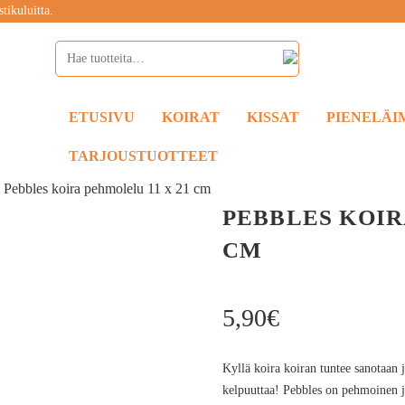
tikuluitta.
ETUSIVU
KOIRAT
KISSAT
PIENELÄI
TARJOUSTUOTTEET
»
Pebbles koira pehmolelu 11 x 21 cm
PEBBLES KOIR
CM
5,90
€
Kyllä koira koiran tuntee sanotaan 
kelpuuttaa! Pebbles on pehmoinen ja