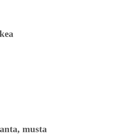
skea
panta, musta