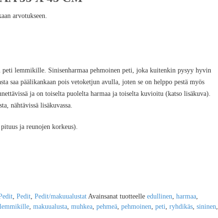
kaan arvotukseen.
peti lemmikille. Sinisenharmaa pehmoinen peti, joka kuitenkin pysyy hyvin
asta saa päälikankaan pois vetoketjun avulla, joten se on helppo pestä myös
tävissä ja on toiselta puolelta harmaa ja toiselta kuvioitu (katso lisäkuva).
a, nähtävissä lisäkuvassa.
pituus ja reunojen korkeus).
Pedit
,
Pedit
,
Pedit/makuualustat
Avainsanat tuotteelle
edullinen
,
harmaa
,
lemmikille
,
makuualusta
,
muhkea
,
pehmeä
,
pehmoinen
,
peti
,
ryhdikäs
,
sininen
,