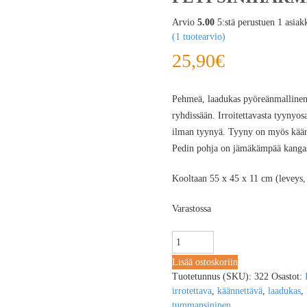
Arvio
5.00
5:stä perustuen
1
asiak
(
1
tuotearvio)
25,90
€
Pehmeä, laadukas pyöreänmallinen 
ryhdissään. Irroitettavasta tyynyos
ilman tyynyä. Tyyny on myös käännet
Pedin pohja on jämäkämpää kangast
Kooltaan 55 x 45 x 11 cm (leveys, 
Varastossa
Lisää ostoskoriin
Tuotetunnus (SKU):
322
Osastot:
irrotettava
,
käännettävä
,
laadukas
,
tummansininen