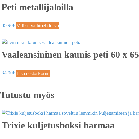
Peti metallijaloilla
35,90
€
Valitse vaihtoehdoista
Vaaleansininen kaunis peti 60 x 6
34,90
€
Lisää ostoskoriin
Tutustu myös
Trixie kuljetusboksi harmaa