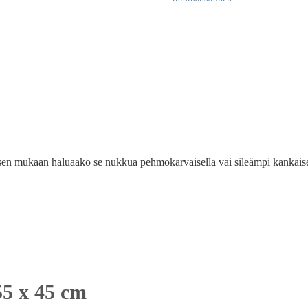
sen mukaan haluaako se nukkua pehmokarvaisella vai sileämpi kankaisella
55 x 45 cm