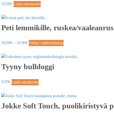
19,90
€
Lisää ostoskoriin
Peti lemmikille, ruskea/vaaleanru
28,90
€
–
32,90
€
Valitse vaihtoehdoista
Tyyny bulldoggi
9,95
€
Lisää ostoskoriin
Jokke Soft Touch, puolikiristyvä 