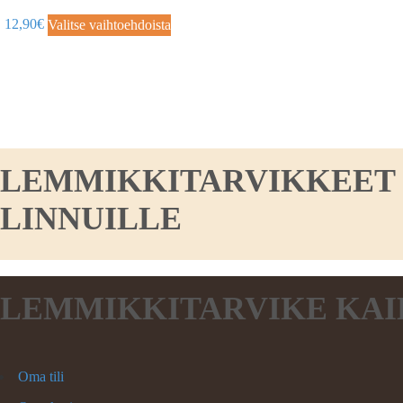
12,90
€
Valitse vaihtoehdoista
LEMMIKKITARVIKKEET KO
LINNUILLE
LEMMIKKITARVIKE KAI
Oma tili