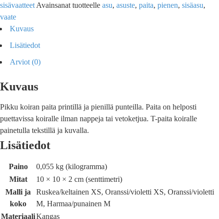
sisävaatteet
Avainsanat tuotteelle
asu
,
asuste
,
paita
,
pienen
,
sisäasu
,
vaate
Kuvaus
Lisätiedot
Arviot (0)
Kuvaus
Pikku koiran paita printillä ja pienillä punteilla. Paita on helposti
puettavissa koiralle ilman nappeja tai vetoketjua. T-paita koiralle
painetulla tekstillä ja kuvalla.
Lisätiedot
Paino
0,055 kg (kilogramma)
Mitat
10 × 10 × 2 cm (senttimetri)
Malli ja
Ruskea/keltainen XS, Oranssi/violetti XS, Oranssi/violetti
koko
M, Harmaa/punainen M
Materiaali
Kangas