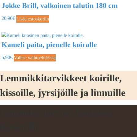
Jokke Brill, valkoinen talutin 180 cm
20,90
€
Lisää ostoskoriin
Kameli paita, pienelle koiralle
5,90
€
Valitse vaihtoehdoista
Lemmikkitarvikkeet koirille,
kissoille, jyrsijöille ja linnuille
Lemmikkitarvike Kaikkea
Kaverille