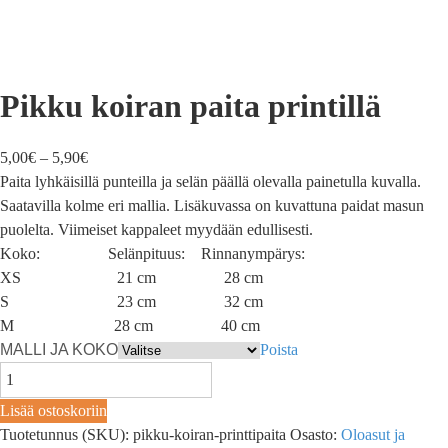
Pikku koiran paita printillä
5,00
€
–
5,90
€
Paita lyhkäisillä punteilla ja selän päällä olevalla painetulla kuvalla.
Saatavilla kolme eri mallia. Lisäkuvassa on kuvattuna paidat masun
puolelta. Viimeiset kappaleet myydään edullisesti.
Koko: Selänpituus: Rinnanympärys:
XS 21 cm 28 cm
S 23 cm 32 cm
M 28 cm 40 cm
MALLI JA KOKO
Poista
Lisää ostoskoriin
Tuotetunnus (SKU):
pikku-koiran-printtipaita
Osasto:
Oloasut ja