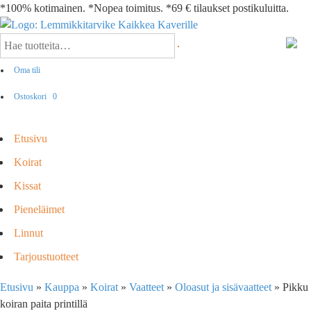
*100% kotimainen. *Nopea toimitus. *69 € tilaukset postikuluitta.
Oma tili
Ostoskori
0
Etusivu
Koirat
Kissat
Pieneläimet
Linnut
Tarjoustuotteet
Etusivu
»
Kauppa
»
Koirat
»
Vaatteet
»
Oloasut ja sisävaatteet
»
Pikku
koiran paita printillä