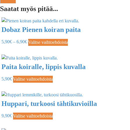
Saatat myös pitää...
Dobaz Pienen koiran paita
5,90
€
–
6,90
€
Valitse vaihtoehdoista
Paita koiralle, lippis kuvalla
5,90
€
Valitse vaihtoehdoista
Huppari, turkoosi tähtikuvioilla
9,90
€
Valitse vaihtoehdoista