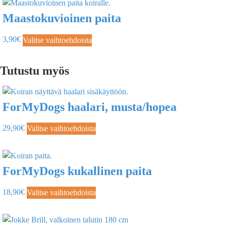
Maastokuvioinen paita
3,90
€
Valitse vaihtoehdoista
Tutustu myös
ForMyDogs haalari, musta/hopea
29,90
€
Valitse vaihtoehdoista
ForMyDogs kukallinen paita
18,90
€
Valitse vaihtoehdoista