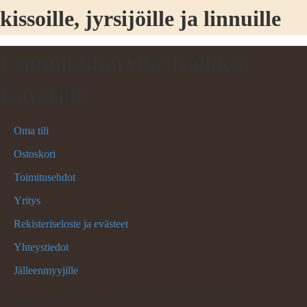
kissoille, jyrsijöille ja linnuille
Lemmikkitarvike Kaikkea
Kaverille
Oma tili
Ostoskori
Toimitusehdot
Yritys
Rekisteriseloste ja evästeet
Yhteystiedot
Jälleenmyyjille
©
Copyright 2026 Lemmikkitarvike Kaikkea Kaverille