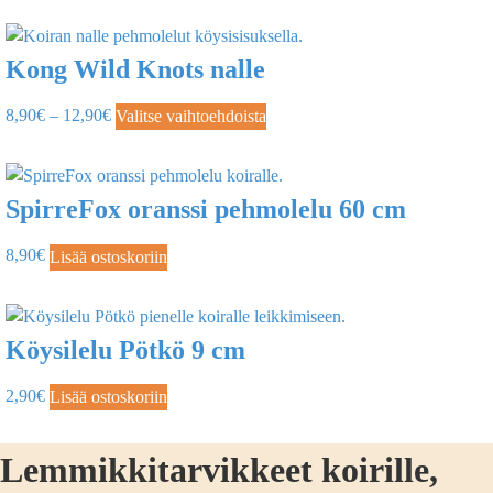
Kong Wild Knots nalle
8,90
€
–
12,90
€
Valitse vaihtoehdoista
SpirreFox oranssi pehmolelu 60 cm
8,90
€
Lisää ostoskoriin
Köysilelu Pötkö 9 cm
2,90
€
Lisää ostoskoriin
Lemmikkitarvikkeet koirille,