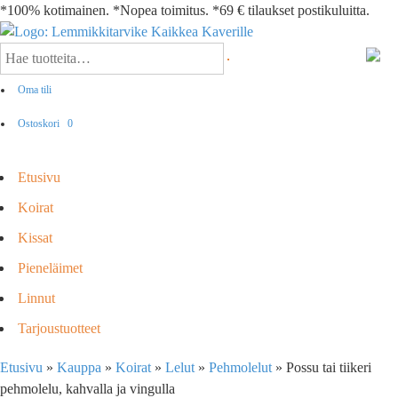
*100% kotimainen. *Nopea toimitus. *69 € tilaukset postikuluitta.
Oma tili
Ostoskori
0
Etusivu
Koirat
Kissat
Pieneläimet
Linnut
Tarjoustuotteet
Etusivu
»
Kauppa
»
Koirat
»
Lelut
»
Pehmolelut
»
Possu tai tiikeri
pehmolelu, kahvalla ja vingulla