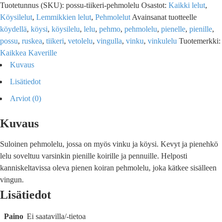
Tuotetunnus (SKU):
possu-tiikeri-pehmolelu
Osastot:
Kaikki lelut
,
Köysilelut
,
Lemmikkien lelut
,
Pehmolelut
Avainsanat tuotteelle
köydellä
,
köysi
,
köysilelu
,
lelu
,
pehmo
,
pehmolelu
,
pienelle
,
pienille
,
possu
,
ruskea
,
tiikeri
,
vetolelu
,
vingulla
,
vinku
,
vinkulelu
Tuotemerkki:
Kaikkea Kaverille
Kuvaus
Lisätiedot
Arviot (0)
Kuvaus
Suloinen pehmolelu, jossa on myös vinku ja köysi. Kevyt ja pienehkö
lelu soveltuu varsinkin pienille koirille ja pennuille. Helposti
kanniskeltavissa oleva pienen koiran pehmolelu, joka kätkee sisälleen
vingun.
Lisätiedot
Paino
Ei saatavilla/-tietoa