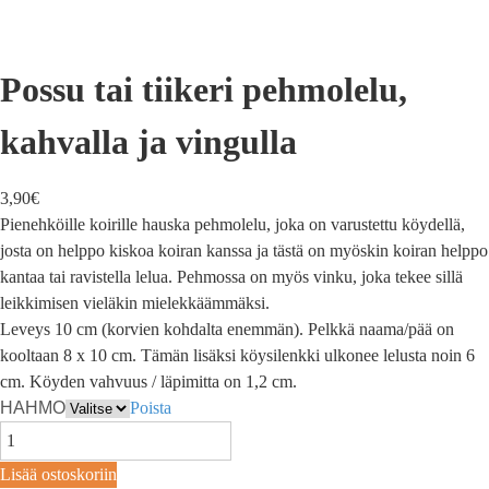
Possu tai tiikeri pehmolelu,
kahvalla ja vingulla
3,90
€
Pienehköille koirille hauska pehmolelu, joka on varustettu köydellä,
josta on helppo kiskoa koiran kanssa ja tästä on myöskin koiran helppo
kantaa tai ravistella lelua. Pehmossa on myös vinku, joka tekee sillä
leikkimisen vieläkin mielekkäämmäksi.
Leveys 10 cm (korvien kohdalta enemmän). Pelkkä naama/pää on
kooltaan 8 x 10 cm. Tämän lisäksi köysilenkki ulkonee lelusta noin 6
cm. Köyden vahvuus / läpimitta on 1,2 cm.
HAHMO
Poista
Lisää ostoskoriin