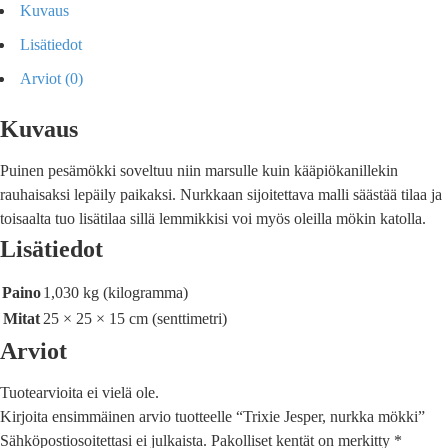
Kuvaus
Lisätiedot
Arviot (0)
Kuvaus
Puinen pesämökki soveltuu niin marsulle kuin kääpiökanillekin
rauhaisaksi lepäily paikaksi. Nurkkaan sijoitettava malli säästää tilaa ja
toisaalta tuo lisätilaa sillä lemmikkisi voi myös oleilla mökin katolla.
Lisätiedot
Paino
1,030 kg (kilogramma)
Mitat
25 × 25 × 15 cm (senttimetri)
Arviot
Tuotearvioita ei vielä ole.
Kirjoita ensimmäinen arvio tuotteelle “Trixie Jesper, nurkka mökki”
Sähköpostiosoitettasi ei julkaista.
Pakolliset kentät on merkitty
*