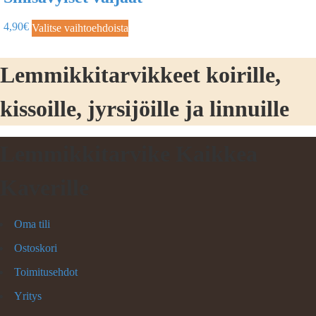
4,90
€
Valitse vaihtoehdoista
Lemmikkitarvikkeet koirille,
kissoille, jyrsijöille ja linnuille
Lemmikkitarvike Kaikkea
Kaverille
Oma tili
Ostoskori
Toimitusehdot
Yritys