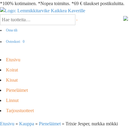
*100% kotimainen. *Nopea toimitus. *69 € tilaukset postikuluitta.
Oma tili
Ostoskori
0
Etusivu
Koirat
Kissat
Pieneläimet
Linnut
Tarjoustuotteet
Etusivu
»
Kauppa
»
Pieneläimet
»
Trixie Jesper, nurkka mökki