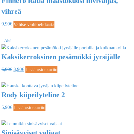
Finnero Ratia maastokuosi liivivaljas,
vihreä
9,90
€
Valitse vaihtoehdoista
Ale!
Kaksikerroksinen pesämökki jyrsijälle
6,90
€
3,90
€
Lisää ostoskoriin
Rody kiipeilyteline 2
5,90
€
Lisää ostoskoriin
Sinisävyiset valjaat