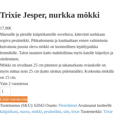
Trixie Jesper, nurkka mökki
17,90
€
Marsuille ja pienille kääpiökaneille soveltuva, kätevästi nurkkaan
sopiva pesämökki. Pihkattomasta ja kauttaaltaan ennen valmistusta
kuivatusta puusta oleva mökki on luonnollinen lepäilypaikka
lemmikille. Talon tasainen katto mahdollistaa myös katolle kiipeilyn ja
oleilemisen.
Mökki on sivuiltaan 25 cm pituinen ja takanurkasta oviaukolle on
myös mittaa noin 25 cm (katto ulottuu pidemmälle). Korkeutta mökillä
on 15 cm.
Vain 2 varastossa
Lisää ostoskoriin
Tuotetunnus (SKU):
62043
Osasto:
Pieneläimet
Avainsanat tuotteelle
kääpiökani
,
marsu
,
mökki
,
pesämökki
,
talo
,
trixie
Tuotemerkki:
Trixie