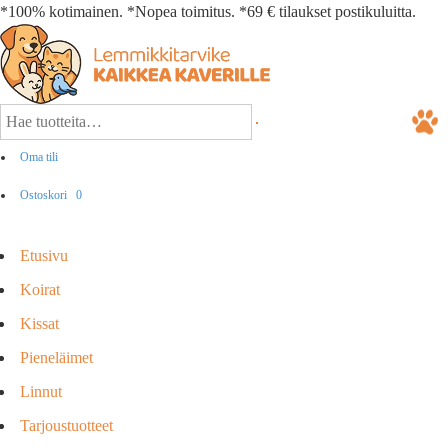
*100% kotimainen. *Nopea toimitus. *69 € tilaukset postikuluitta.
Oma tili
Ostoskori
0
Etusivu
Koirat
Kissat
Pieneläimet
Linnut
Tarjoustuotteet