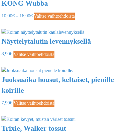
KONG Wubba
10,90
€
–
16,90
€
Valitse vaihtoehdoista
Näyttelytalutin levennyksellä
8,90
€
Valitse vaihtoehdoista
Juoksuaika housut, keltaiset, pienille
koirille
7,90
€
Valitse vaihtoehdoista
Trixie, Walker tossut