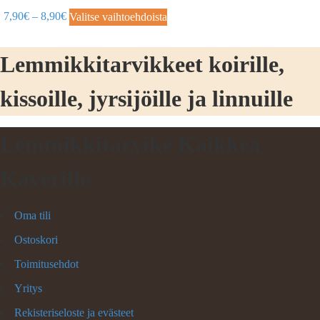
7,90
€
–
8,90
€
Valitse vaihtoehdoista
Lemmikkitarvikkeet koirille,
kissoille, jyrsijöille ja linnuille
Lemmikkitarvike Kaikkea
Kaverille
Oma tili
Ostoskori
Toimitusehdot
Yritys
Rekisteriseloste ja evästeet