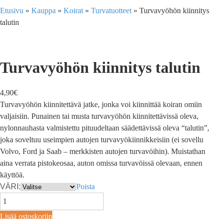
Etusivu
»
Kauppa
»
Koirat
»
Turvatuotteet
»
Turvavyöhön kiinnitys
talutin
Turvavyöhön kiinnitys talutin
4,90
€
Turvavyöhön kiinnitettävä jatke, jonka voi kiinnittää koiran omiin
valjaisiin. Punainen tai musta turvavyöhön kiinnitettävissä oleva,
nylonnauhasta valmistettu pituudeltaan säädettävissä oleva “talutin”,
joka soveltuu useimpien autojen turvavyökiinnikkeisiin (ei sovellu
Volvo, Ford ja Saab – merkkisten autojen turvavöihin). Muistathan
aina verrata pistokeosaa, auton omissa turvavöissä olevaan, ennen
käyttöä.
VÄRI:
Poista
Lisää ostoskoriin