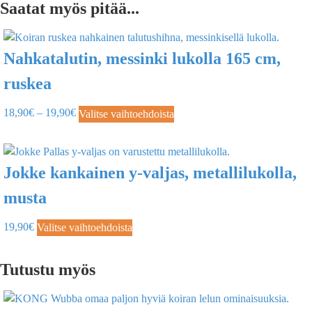
Saatat myös pitää...
Nahkatalutin, messinki lukolla 165 cm,
ruskea
18,90
€
–
19,90
€
Valitse vaihtoehdoista
Jokke kankainen y-valjas, metallilukolla,
musta
19,90
€
Valitse vaihtoehdoista
Tutustu myös