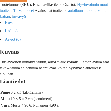
Tuotetunnus (SKU):
Ei saatavilla/-tietoa
Osastot:
Hyvinvoinnin muut
tuotteet
,
Turvatuotteet
Avainsanat tuotteelle
autoiluun
,
autoon
,
koira
,
koiran
,
turvavyö
Kuvaus
Lisätiedot
Arviot (0)
Kuvaus
Turvavyöhön kiinnitys talutin, autoilevalle koiralle. Tämän avulla saat
taka – taikka etupenkillä hääräilevän koiran pysymään autoillessa
aloillaan.
Lisätiedot
Paino
0,2 kg (kilogramma)
Mitat
10 × 5 × 2 cm (senttimetri)
Väri:
Musta 4,90 €, Punainen 4,90 €