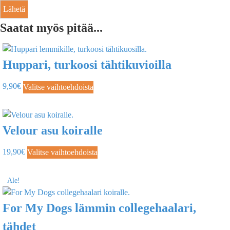
Saatat myös pitää...
Huppari, turkoosi tähtikuvioilla
9,90
€
Valitse vaihtoehdoista
Velour asu koiralle
19,90
€
Valitse vaihtoehdoista
Ale!
For My Dogs lämmin collegehaalari,
tähdet