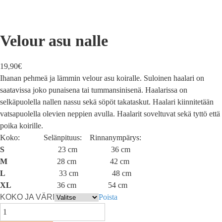
Velour asu nalle
19,90
€
Ihanan pehmeä ja lämmin velour asu koiralle. Suloinen haalari on
saatavissa joko punaisena tai tummansinisenä. Haalarissa on
selkäpuolella nallen nassu sekä söpöt takataskut. Haalari kiinnitetään
vatsapuolella olevien neppien avulla. Haalarit soveltuvat sekä tyttö että
poika koirille.
Koko: Selänpituus: Rinnanympärys:
S
23 cm 36 cm
M
28 cm 42 cm
L
33 cm 48 cm
XL
36 cm 54 cm
KOKO JA VÄRI
Poista