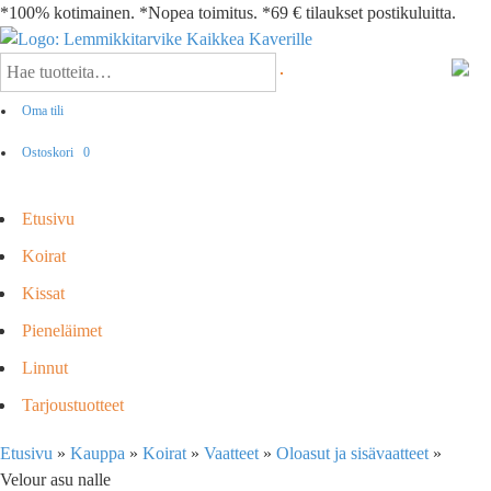
*100% kotimainen. *Nopea toimitus. *69 € tilaukset postikuluitta.
Oma tili
Ostoskori
0
Etusivu
Koirat
Kissat
Pieneläimet
Linnut
Tarjoustuotteet
Etusivu
»
Kauppa
»
Koirat
»
Vaatteet
»
Oloasut ja sisävaatteet
»
Velour asu nalle