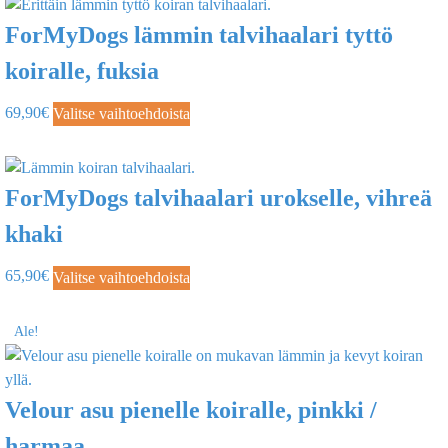
ForMyDogs lämmin talvihaalari tyttö
koiralle, fuksia
69,90
€
Valitse vaihtoehdoista
ForMyDogs talvihaalari urokselle, vihreä
khaki
65,90
€
Valitse vaihtoehdoista
Ale!
Velour asu pienelle koiralle, pinkki /
harmaa