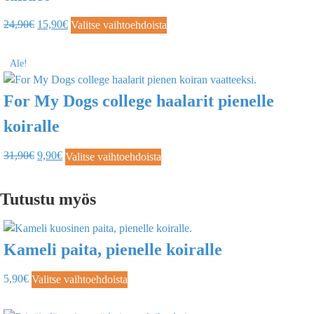
24,90
€
15,90
€
Valitse vaihtoehdoista
Ale!
For My Dogs college haalarit pienelle
koiralle
31,90
€
9,90
€
Valitse vaihtoehdoista
Tutustu myös
Kameli paita, pienelle koiralle
5,90
€
Valitse vaihtoehdoista