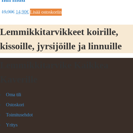
19,90
€
14,90
€
Lisää ostoskoriin
Lemmikkitarvikkeet koirille,
kissoille, jyrsijöille ja linnuille
Lemmikkitarvike Kaikkea
Kaverille
Oma tili
Ostoskori
Toimitusehdot
Yritys