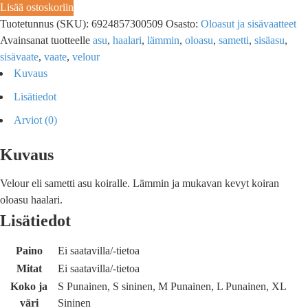
Lisää ostoskoriin
Tuotetunnus (SKU):
6924857300509
Osasto:
Oloasut ja sisävaatteet
Avainsanat tuotteelle
asu
,
haalari
,
lämmin
,
oloasu
,
sametti
,
sisäasu
,
sisävaate
,
vaate
,
velour
Kuvaus
Lisätiedot
Arviot (0)
Kuvaus
Velour eli sametti asu koiralle. Lämmin ja mukavan kevyt koiran
oloasu haalari.
Lisätiedot
Paino
Ei saatavilla/-tietoa
Mitat
Ei saatavilla/-tietoa
Koko ja
S Punainen, S sininen, M Punainen, L Punainen, XL
väri
Sininen