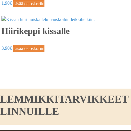
1,90
€
Lisää ostoskoriin
Hiirikeppi kissalle
3,90
€
Lisää ostoskoriin
LEMMIKKITARVIKKEET KO
LINNUILLE