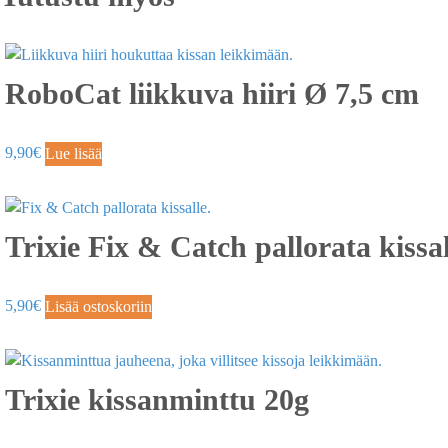
RoboCat liikkuva hiiri Ø 7,5 cm
9,90
€
Lue lisää
Trixie Fix & Catch pallorata kissal
5,90
€
Lisää ostoskoriin
Trixie kissanminttu 20g