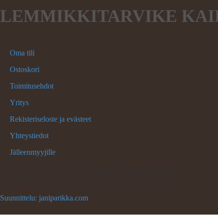
LEMMIKKITARVIKE KAI
Oma tili
Ostoskori
Toimitusehdot
Yritys
Rekisteriseloste ja evästeet
Yhteystiedot
Jälleenmyyjille
©
Copyright 2026 Lemmikkitarvike Kaikkea Kaverille
Suunnittelu: janiparikka.com