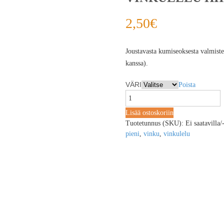
2,50
€
Joustavasta kumiseoksesta valmistet
kanssa).
VÄRI
Poista
Lisää ostoskoriin
Tuotetunnus (SKU):
Ei saatavilla/
pieni
,
vinku
,
vinkulelu