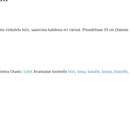
tu vinkulelu hiiri, saatavissa kahdessa eri värissä. Pituudeltaan 10 cm (hännän
-tietoa
Osasto:
Lelut
Avainsanat tuotteelle
hiiri
,
kissa
,
kissalle
,
kissan
,
kissoille
,