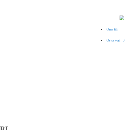
Oma tili
Ostoskori
0
RI