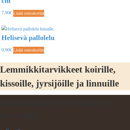
cm
7,90
€
Lisää ostoskoriin
Helisevä pallolelu
0,90
€
Lisää ostoskoriin
Lemmikkitarvikkeet koirille,
kissoille, jyrsijöille ja linnuille
Lemmikkitarvike Kaikkea
Kaverille