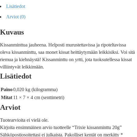
Lisätiedot
Arviot (0)
Kuvaus
Kissanminttua jauheena. Helposti murustettavissa ja ripoteltavissa
oleva kissanminttu, saa monet kissat heittäytymään leikkisiksi. Voi sitä
riemua ja kiehnäystä! Kissanminttu on yrtti, jota tuoksutellessa kissat
villiintyvät leikkimään.
Lisätiedot
Paino
0,020 kg (kilogramma)
Mitat
11 × 7 × 4 cm (senttimetri)
Arviot
Tuotearvioita ei vielä ole.
Kirjoita ensimmäinen arvio tuotteelle “Trixie kissanminttu 20g”
Sähköpostiosoitettasi ei julkaista.
Pakolliset kentät on merkitty
*