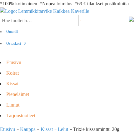
*100% kotimainen. *Nopea toimitus. *69 € tilaukset postikuluitta.
Oma tili
Ostoskori
0
Etusivu
Koirat
Kissat
Pieneläimet
Linnut
Tarjoustuotteet
Etusivu
»
Kauppa
»
Kissat
»
Lelut
»
Trixie kissanminttu 20g