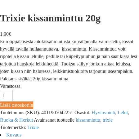
Trixie kissanminttu 20g
1,90
€
Eurooppalaisesta aitokissanmintusta kuivattamalla valmistettu, kissat
hyvällä tavalla hullaannuttava, kissanminttu. Kissanminttua voit
ripotella kissan leluille, pedille tai kiipeilypuuhun ja näin saat kissallesi
tarjottua hauskoja leikkihetkiä. Tuoksu säilyy jonkun aikaa leluissa,
joten kissan niin halutessa, leikkimistuokioita tarjoutuu useampiakin.
Pakkaus sisältää 20g kissanminttua.
Varastossa
Lisää ostoskoriin
Tuotetunnus (SKU):
4011905042251
Osastot:
Hyvinvointi
,
Lelut
,
Ruoka & Herkut
Avainsanat tuotteelle
kissanminttu
,
trixie
Tuotemerkki:
Trixie
Kuvaus