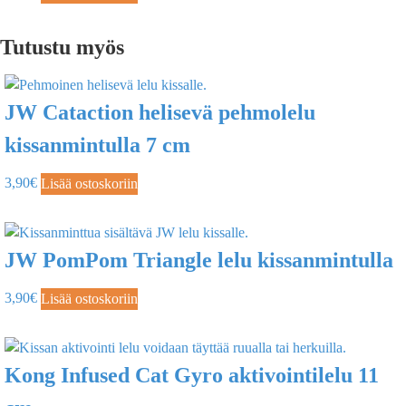
Tutustu myös
JW Cataction helisevä pehmolelu
kissanmintulla 7 cm
3,90
€
Lisää ostoskoriin
JW PomPom Triangle lelu kissanmintulla
3,90
€
Lisää ostoskoriin
Kong Infused Cat Gyro aktivointilelu 11