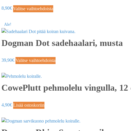
8,90
€
Valitse vaihtoehdoista
Ale!
Dogman Dot sadehaalari, musta
39,90
€
Valitse vaihtoehdoista
CowePlutt pehmolelu vingulla, 12
4,90
€
Lisää ostoskoriin