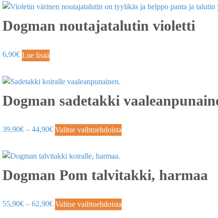
Dogman noutajatalutin violetti
6,90
€
Lue lisää
Dogman sadetakki vaaleanpunain
39,90
€
–
44,90
€
Valitse vaihtoehdoista
Dogman Pom talvitakki, harmaa
55,90
€
–
62,90
€
Valitse vaihtoehdoista