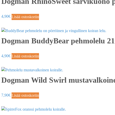
Dogman RhinoSweet sarvikuono p
4,90
€
Lisää ostoskoriin
Dogman BuddyBear pehmolelu 2
4,90
€
Lisää ostoskoriin
Dogman Wild Swirl mustavalkoine
7,90
€
Lisää ostoskoriin