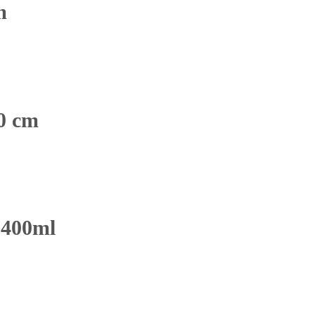
m
0 cm
 400ml