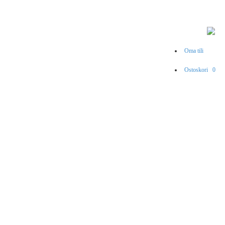
Oma tili
Ostoskori
0