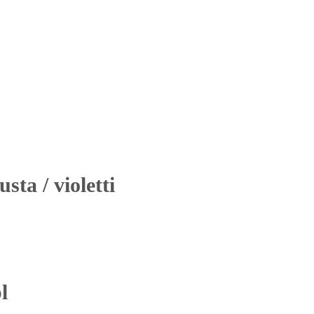
ta / violetti
l