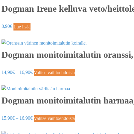
Dogman Irene kelluva veto/heittol
8,90
€
Lue lisää
Dogman monitoimitalutin oranssi
14,90
€
–
16,90
€
Valitse vaihtoehdoista
Dogman monitoimitalutin harmaa
15,90
€
–
16,90
€
Valitse vaihtoehdoista