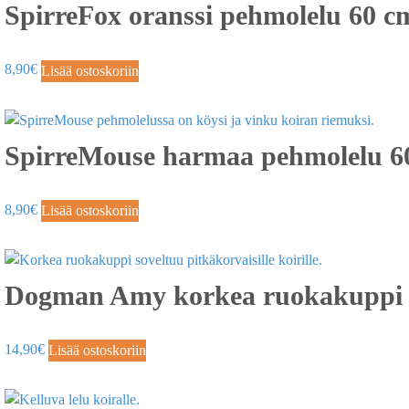
SpirreFox oranssi pehmolelu 60 c
8,90
€
Lisää ostoskoriin
SpirreMouse harmaa pehmolelu 6
8,90
€
Lisää ostoskoriin
Dogman Amy korkea ruokakuppi
14,90
€
Lisää ostoskoriin