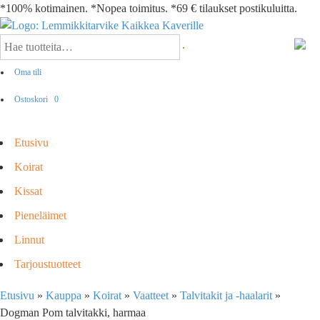
*100% kotimainen. *Nopea toimitus. *69 € tilaukset postikuluitta.
Oma tili
Ostoskori
0
Etusivu
Koirat
Kissat
Pieneläimet
Linnut
Tarjoustuotteet
Etusivu
»
Kauppa
»
Koirat
»
Vaatteet
»
Talvitakit ja -haalarit
»
Dogman Pom talvitakki, harmaa