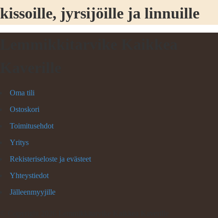
kissoille, jyrsijöille ja linnuille
Lemmikkitarvike Kaikkea
Kaverille
Oma tili
Ostoskori
Toimitusehdot
Yritys
Rekisteriseloste ja evästeet
Yhteystiedot
Jälleenmyyjille
©
Copyright 2026 Lemmikkitarvike Kaikkea Kaverille