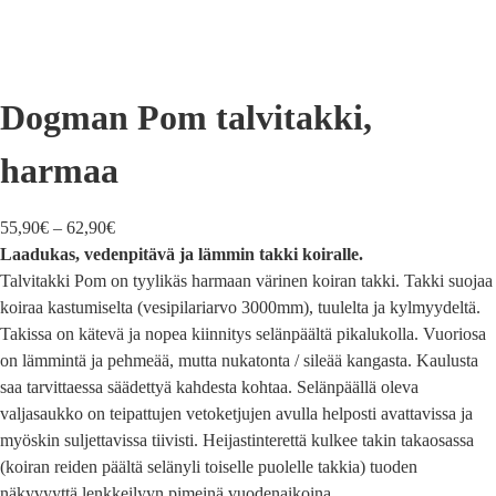
Dogman Pom talvitakki,
harmaa
55,90
€
–
62,90
€
Laadukas, vedenpitävä ja lämmin takki koiralle.
Talvitakki Pom on tyylikäs harmaan värinen koiran takki. Takki suojaa
koiraa kastumiselta (vesipilariarvo 3000mm), tuulelta ja kylmyydeltä.
Takissa on kätevä ja nopea kiinnitys selänpäältä pikalukolla. Vuoriosa
on lämmintä ja pehmeää, mutta nukatonta / sileää kangasta. Kaulusta
saa tarvittaessa säädettyä kahdesta kohtaa. Selänpäällä oleva
valjasaukko on teipattujen vetoketjujen avulla helposti avattavissa ja
myöskin suljettavissa tiivisti. Heijastinterettä kulkee takin takaosassa
(koiran reiden päältä selänyli toiselle puolelle takkia) tuoden
näkyvyyttä lenkkeilyyn pimeinä vuodenaikoina.