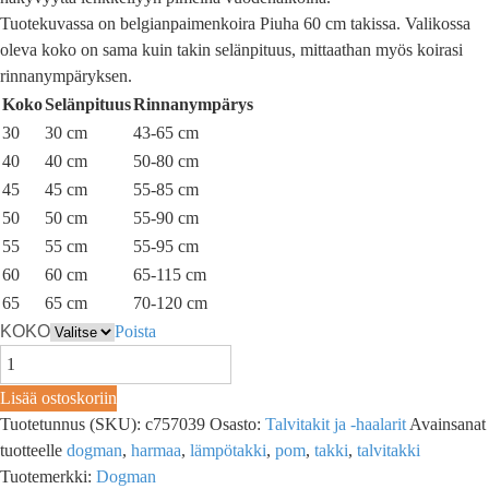
Tuotekuvassa on belgianpaimenkoira Piuha 60 cm takissa. Valikossa
oleva koko on sama kuin takin selänpituus, mittaathan myös koirasi
rinnanympäryksen.
Koko
Selänpituus
Rinnanympärys
30
30 cm
43-65 cm
40
40 cm
50-80 cm
45
45 cm
55-85 cm
50
50 cm
55-90 cm
55
55 cm
55-95 cm
60
60 cm
65-115 cm
65
65 cm
70-120 cm
KOKO
Poista
Lisää ostoskoriin
Tuotetunnus (SKU):
c757039
Osasto:
Talvitakit ja -haalarit
Avainsanat
tuotteelle
dogman
,
harmaa
,
lämpötakki
,
pom
,
takki
,
talvitakki
Tuotemerkki:
Dogman