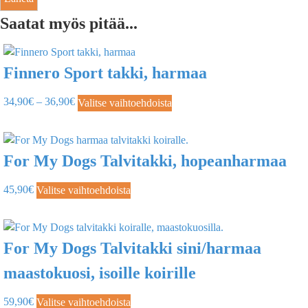
Saatat myös pitää...
Finnero Sport takki, harmaa
34,90
€
–
36,90
€
Valitse vaihtoehdoista
For My Dogs Talvitakki, hopeanharmaa
45,90
€
Valitse vaihtoehdoista
For My Dogs Talvitakki sini/harmaa
maastokuosi, isoille koirille
59,90
€
Valitse vaihtoehdoista