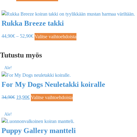
Rukka Breeze takki
44,90
€
–
52,90
€
Valitse vaihtoehdoista
Tutustu myös
Ale!
For My Dogs Neuletakki koiralle
34,90
€
19,90
€
Valitse vaihtoehdoista
Ale!
Puppy Gallery mantteli