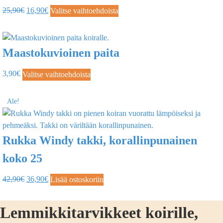
25,90
€
16,90
€
Valitse vaihtoehdoista
Maastokuvioinen paita
3,90
€
Valitse vaihtoehdoista
Ale!
Rukka Windy takki, korallinpunainen
koko 25
42,90
€
36,90
€
Lisää ostoskoriin
Lemmikkitarvikkeet koirille,