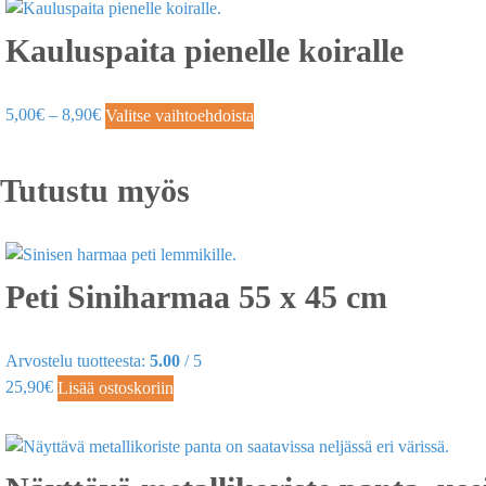
Kauluspaita pienelle koiralle
5,00
€
–
8,90
€
Valitse vaihtoehdoista
Tutustu myös
Peti Siniharmaa 55 x 45 cm
Arvostelu tuotteesta:
5.00
/ 5
25,90
€
Lisää ostoskoriin