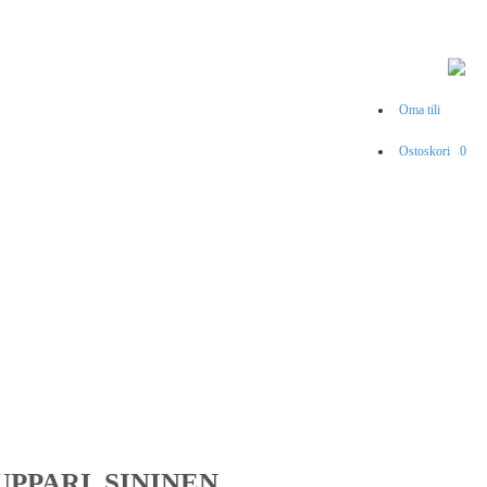
Oma tili
Ostoskori
0
PPARI, SININEN