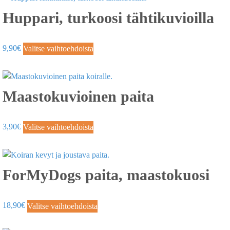
Huppari, turkoosi tähtikuvioilla
9,90
€
Valitse vaihtoehdoista
Maastokuvioinen paita
3,90
€
Valitse vaihtoehdoista
ForMyDogs paita, maastokuosi
18,90
€
Valitse vaihtoehdoista