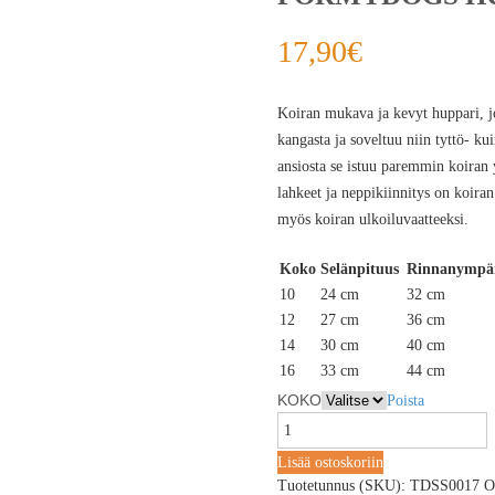
17,90
€
Koiran mukava ja kevyt huppari, jo
kangasta ja soveltuu niin tyttö- k
ansiosta se istuu paremmin koiran y
lahkeet ja neppikiinnitys on koira
myös koiran ulkoiluvaatteeksi.
Koko
Selänpituus
Rinnanympä
10
24 cm
32 cm
12
27 cm
36 cm
14
30 cm
40 cm
16
33 cm
44 cm
KOKO
Poista
Lisää ostoskoriin
Tuotetunnus (SKU):
TDSS0017
O