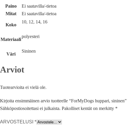
Paino
Ei saatavilla/-tietoa
Mitat
Ei saatavilla/-tietoa
10, 12, 14, 16
Koko
polyesteri
Materiaali
Sininen
Väri
Arviot
Tuotearvioita ei vielä ole.
Kirjoita ensimmäinen arvio tuotteelle “ForMyDogs huppari, sininen”
Sähköpostiosoitettasi ei julkaista.
Pakolliset kentät on merkitty
*
ARVOSTELUSI
*