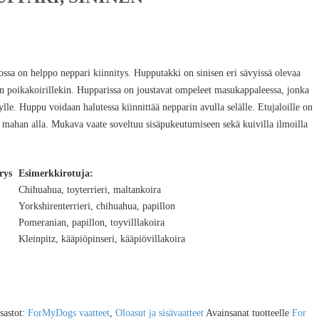
ssa on helppo neppari kiinnitys. Hupputakki on sinisen eri sävyissä olevaa
uin poikakoirillekin. Hupparissa on joustavat ompeleet masukappaleessa, jonka
lle. Huppu voidaan halutessa kiinnittää nepparin avulla selälle. Etujaloille on
n mahan alla. Mukava vaate soveltuu sisäpukeutumiseen sekä kuivilla ilmoilla
rys
Esimerkkirotuja:
Chihuahua, toyterrieri, maltankoira
Yorkshirenterrieri, chihuahua, papillon
Pomeranian, papillon, toyvilllakoira
Kleinpitz, kääpiöpinseri, kääpiövillakoira
sastot:
ForMyDogs vaatteet
,
Oloasut ja sisävaatteet
Avainsanat tuotteelle
For