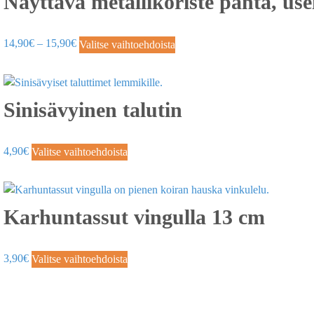
Näyttävä metallikoriste panta, use
14,90
€
–
15,90
€
Valitse vaihtoehdoista
Sinisävyinen talutin
4,90
€
Valitse vaihtoehdoista
Karhuntassut vingulla 13 cm
3,90
€
Valitse vaihtoehdoista