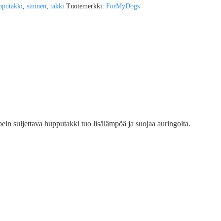
pputakki
,
sininen
,
takki
Tuotemerkki:
ForMyDogs
in suljettava hupputakki tuo lisälämpöä ja suojaa auringolta.