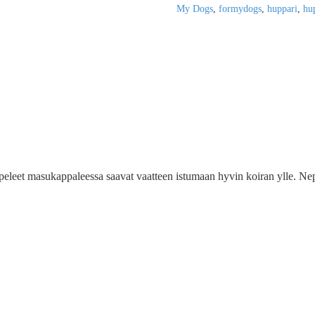
My Dogs
,
formydogs
,
huppari
,
hu
peleet masukappaleessa saavat vaatteen istumaan hyvin koiran ylle. Nepe