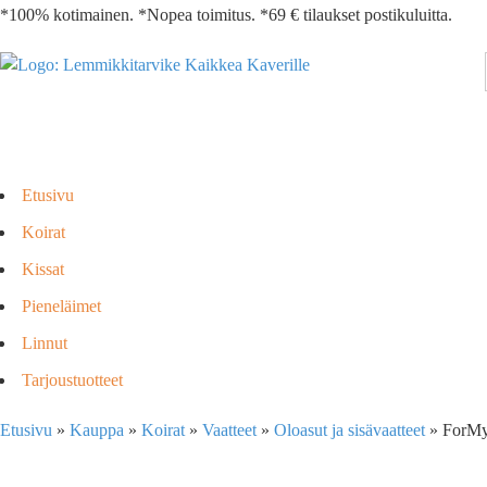
*100% kotimainen. *Nopea toimitus. *69 € tilaukset postikuluitta.
Etusivu
Koirat
Kissat
Pieneläimet
Linnut
Tarjoustuotteet
Etusivu
»
Kauppa
»
Koirat
»
Vaatteet
»
Oloasut ja sisävaatteet
»
ForMy