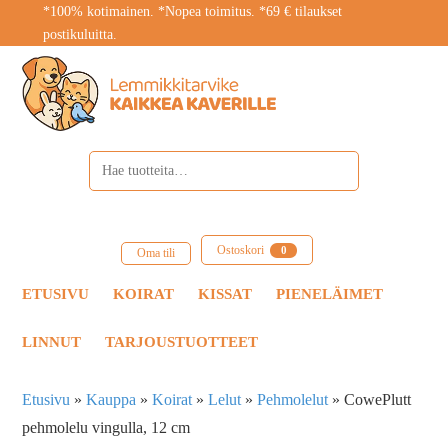
*100% kotimainen. *Nopea toimitus. *69 € tilaukset
postikuluitta.
Ostoskori
0
Oma tili
ETUSIVU
KOIRAT
KISSAT
PIENELÄIMET
LINNUT
TARJOUSTUOTTEET
Etusivu
»
Kauppa
»
Koirat
»
Lelut
»
Pehmolelut
»
CowePlutt
pehmolelu vingulla, 12 cm