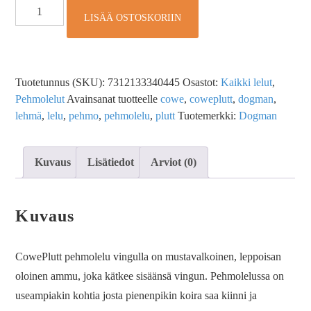
LISÄÄ OSTOSKORIIN
Tuotetunnus (SKU):
7312133340445
Osastot:
Kaikki lelut
,
Pehmolelut
Avainsanat tuotteelle
cowe
,
coweplutt
,
dogman
,
lehmä
,
lelu
,
pehmo
,
pehmolelu
,
plutt
Tuotemerkki:
Dogman
Kuvaus
Lisätiedot
Arviot (0)
Kuvaus
CowePlutt pehmolelu vingulla on mustavalkoinen, leppoisan
oloinen ammu, joka kätkee sisäänsä vingun. Pehmolelussa on
useampiakin kohtia josta pienenpikin koira saa kiinni ja