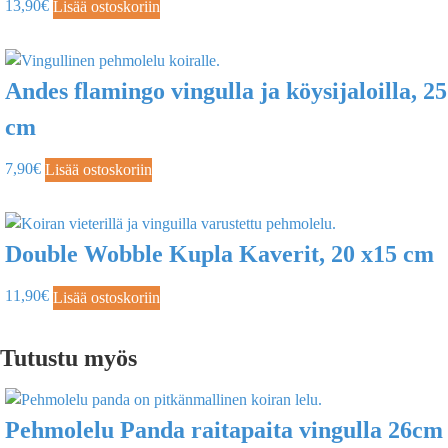
13,90
€
Lisää ostoskoriin
Andes flamingo vingulla ja köysijaloilla, 25
cm
7,90
€
Lisää ostoskoriin
Double Wobble Kupla Kaverit, 20 x15 cm
11,90
€
Lisää ostoskoriin
Tutustu myös
Pehmolelu Panda raitapaita vingulla 26cm