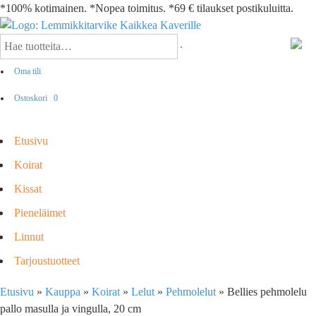
*100% kotimainen. *Nopea toimitus. *69 € tilaukset postikuluitta.
Oma tili
Ostoskori
0
Etusivu
Koirat
Kissat
Pieneläimet
Linnut
Tarjoustuotteet
Etusivu
»
Kauppa
»
Koirat
»
Lelut
»
Pehmolelut
»
Bellies pehmolelu
pallo masulla ja vingulla, 20 cm