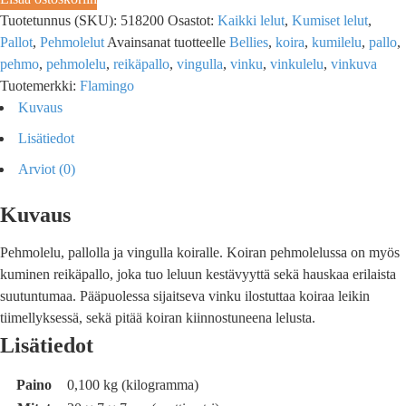
Tuotetunnus (SKU):
518200
Osastot:
Kaikki lelut
,
Kumiset lelut
,
Pallot
,
Pehmolelut
Avainsanat tuotteelle
Bellies
,
koira
,
kumilelu
,
pallo
,
pehmo
,
pehmolelu
,
reikäpallo
,
vingulla
,
vinku
,
vinkulelu
,
vinkuva
Tuotemerkki:
Flamingo
Kuvaus
Lisätiedot
Arviot (0)
Kuvaus
Pehmolelu, pallolla ja vingulla koiralle. Koiran pehmolelussa on myös
kuminen reikäpallo, joka tuo leluun kestävyyttä sekä hauskaa erilaista
suutuntumaa. Pääpuolessa sijaitseva vinku ilostuttaa koiraa leikin
tiimellyksessä, sekä pitää koiran kiinnostuneena lelusta.
Lisätiedot
Paino
0,100 kg (kilogramma)