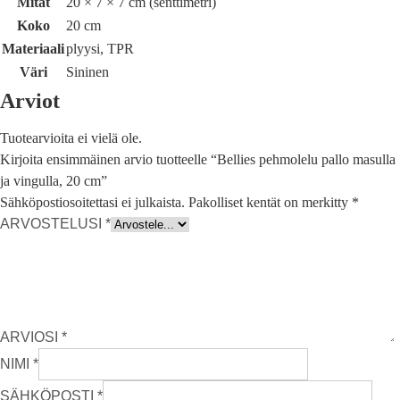
Mitat
20 × 7 × 7 cm (senttimetri)
Koko
20 cm
Materiaali
plyysi, TPR
Väri
Sininen
Arviot
Tuotearvioita ei vielä ole.
Kirjoita ensimmäinen arvio tuotteelle “Bellies pehmolelu pallo masulla
ja vingulla, 20 cm”
Sähköpostiosoitettasi ei julkaista.
Pakolliset kentät on merkitty
*
ARVOSTELUSI
*
ARVIOSI
*
NIMI
*
SÄHKÖPOSTI
*