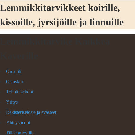
Lemmikkitarvikkeet koirille,
kissoille, jyrsijöille ja linnuille
Lemmikkitarvike Kaikkea
Kaverille
Oma tili
Ostoskori
Toimitusehdot
Yritys
Rekisteriseloste ja evästeet
Yhteystiedot
Jälleenmyyjille