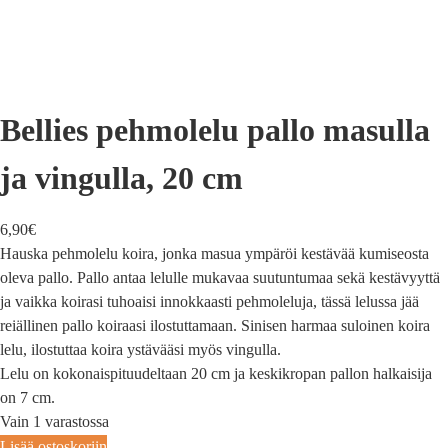
Bellies pehmolelu pallo masulla
ja vingulla, 20 cm
6,90
€
Hauska pehmolelu koira, jonka masua ympäröi kestävää kumiseosta
oleva pallo. Pallo antaa lelulle mukavaa suutuntumaa sekä kestävyyttä
ja vaikka koirasi tuhoaisi innokkaasti pehmoleluja, tässä lelussa jää
reiällinen pallo koiraasi ilostuttamaan. Sinisen harmaa suloinen koira
lelu, ilostuttaa koira ystävääsi myös vingulla.
Lelu on kokonaispituudeltaan 20 cm ja keskikropan pallon halkaisija
on 7 cm.
Vain 1 varastossa
Lisää ostoskoriin