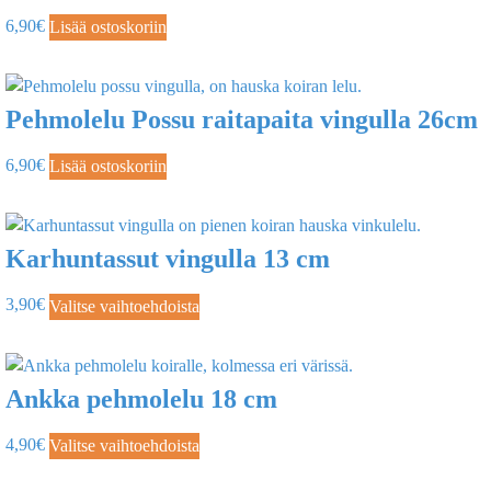
6,90
€
Lisää ostoskoriin
Pehmolelu Possu raitapaita vingulla 26cm
6,90
€
Lisää ostoskoriin
Karhuntassut vingulla 13 cm
3,90
€
Valitse vaihtoehdoista
Ankka pehmolelu 18 cm
4,90
€
Valitse vaihtoehdoista