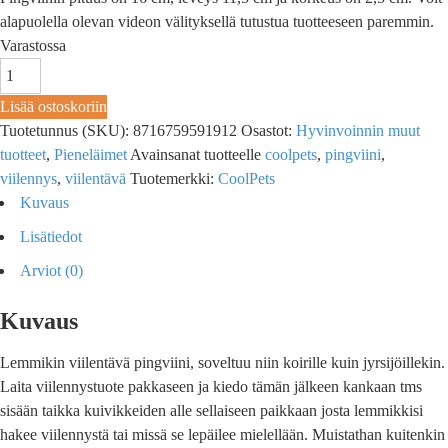
alapuolella olevan videon välityksellä tutustua tuotteeseen paremmin.
Varastossa
Lisää ostoskoriin
Tuotetunnus (SKU):
8716759591912
Osastot:
Hyvinvoinnin muut
tuotteet
,
Pieneläimet
Avainsanat tuotteelle
coolpets
,
pingviini
,
viilennys
,
viilentävä
Tuotemerkki:
CoolPets
Kuvaus
Lisätiedot
Arviot (0)
Kuvaus
Lemmikin viilentävä pingviini, soveltuu niin koirille kuin jyrsijöillekin.
Laita viilennystuote pakkaseen ja kiedo tämän jälkeen kankaan tms
sisään taikka kuivikkeiden alle sellaiseen paikkaan josta lemmikkisi
hakee viilennystä tai missä se lepäilee mielellään. Muistathan kuitenkin