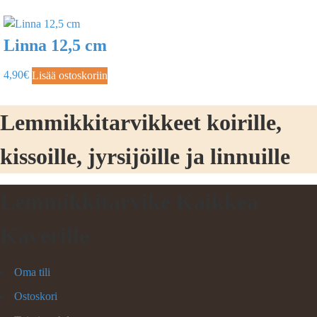
Linna 12,5 cm
4,90
€
Lisää ostoskoriin
Lemmikkitarvikkeet koirille,
kissoille, jyrsijöille ja linnuille
Lemmikkitarvike Kaikkea
Kaverille
Oma tili
Ostoskori