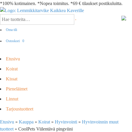
*100% kotimainen. *Nopea toimitus. *69 € tilaukset postikuluitta.
Oma tili
Ostoskori
0
Etusivu
Koirat
Kissat
Pieneläimet
Linnut
Tarjoustuotteet
Etusivu
»
Kauppa
»
Koirat
»
Hyvinvointi
»
Hyvinvoinnin muut
tuotteet
»
CoolPets Viilentävä pingviini