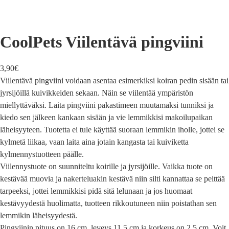
CoolPets Viilentävä pingviini
3,90
€
Viilentävä pingviini voidaan asentaa esimerkiksi koiran pedin sisään tai
jyrsijöillä kuivikkeiden sekaan. Näin se viilentää ympäristön
miellyttäväksi. Laita pingviini pakastimeen muutamaksi tunniksi ja
kiedo sen jälkeen kankaan sisään ja vie lemmikkisi makoilupaikan
läheisyyteen. Tuotetta ei tule käyttää suoraan lemmikin iholle, jottei se
kylmetä liikaa, vaan laita aina jotain kangasta tai kuiviketta
kylmennystuotteen päälle.
Viilennystuote on suunniteltu koirille ja jyrsijöille. Vaikka tuote on
kestävää muovia ja nakerteluakin kestävä niin silti kannattaa se peittää
tarpeeksi, jottei lemmikkisi pidä sitä lelunaan ja jos huomaat
kestävyydestä huolimatta, tuotteen rikkoutuneen niin poistathan sen
lemmikin läheisyydestä.
Pingviinin pituus on 16 cm, leveys 11,5 cm ja korkeus on 2,5 cm. Voit