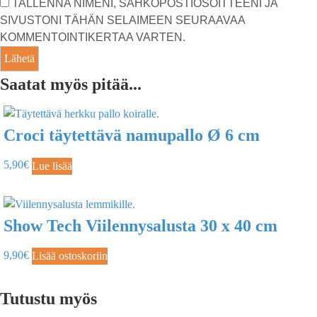
TALLENNA NIMENI, SÄHKÖPOSTIOSOITTEENI JA
SIVUSTONI TÄHÄN SELAIMEEN SEURAAVAA
KOMMENTOINTIKERTAA VARTEN.
Saatat myös pitää...
Croci täytettävä namupallo Ø 6 cm
5,90
€
Lue lisää
Show Tech Viilennysalusta 30 x 40 cm
9,90
€
Lisää ostoskoriin
Tutustu myös