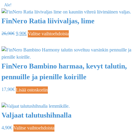
Ale!
FinNero Ratia liivivaljas, lime
26,90
€
9,90
€
Valitse vaihtoehdoista
FinNero Bambino harmaa, kevyt talutin,
pennuille ja pienille koirille
17,90
€
Lisää ostoskoriin
Valjaat talutushihnalla
4,90
€
Valitse vaihtoehdoista