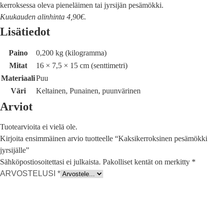
kerroksessa oleva pieneläimen tai jyrsijän pesämökki.
Kuukauden alinhinta 4,90€.
Lisätiedot
Paino
0,200 kg (kilogramma)
Mitat
16 × 7,5 × 15 cm (senttimetri)
Materiaali
Puu
Väri
Keltainen, Punainen, puunvärinen
Arviot
Tuotearvioita ei vielä ole.
Kirjoita ensimmäinen arvio tuotteelle “Kaksikerroksinen pesämökki
jyrsijälle”
Sähköpostiosoitettasi ei julkaista.
Pakolliset kentät on merkitty
*
ARVOSTELUSI
*