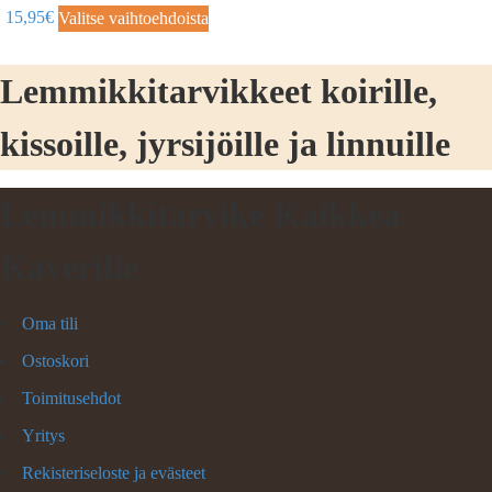
15,95
€
Valitse vaihtoehdoista
Lemmikkitarvikkeet koirille,
kissoille, jyrsijöille ja linnuille
Lemmikkitarvike Kaikkea
Kaverille
Oma tili
Ostoskori
Toimitusehdot
Yritys
Rekisteriseloste ja evästeet