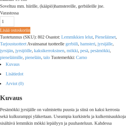
Soveltuu mm. hiirille, (kääpiö)hamstereille, gerbiileille jne.
Varastossa
Lisää ostoskoriin
Tuotetunnus (SKU):
802
Osastot:
Lemmikkien lelut
,
Pieneläimet
,
Tarjoustuotteet
Avainsanat tuotteelle
gerbiili
,
hamsteri
,
jyrsijälle
,
jyrsijän
,
jyrsijöille
,
kaksikerroksinen
,
mökki
,
pesä
,
pesämökki
,
pieneläimille
,
pieneläin
,
talo
Tuotemerkki:
Carno
Kuvaus
Lisätiedot
Arviot (0)
Kuvaus
Pesämökki jyrsijälle on valmistettu puusta ja siinä on kaksi kerrosta
sekä kulkuramppi yläkertaan. Useampia kurkistelu ja kulkemisaukkoja
sisältävä lemmikin mökki lepäilyyn ja puuhasteluun. Kahdessa