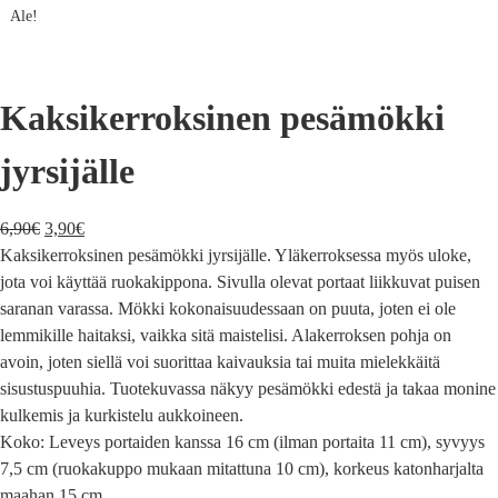
Ale!
Kaksikerroksinen pesämökki
jyrsijälle
6,90
€
3,90
€
Kaksikerroksinen pesämökki jyrsijälle. Yläkerroksessa myös uloke,
jota voi käyttää ruokakippona. Sivulla olevat portaat liikkuvat puisen
saranan varassa. Mökki kokonaisuudessaan on puuta, joten ei ole
lemmikille haitaksi, vaikka sitä maistelisi. Alakerroksen pohja on
avoin, joten siellä voi suorittaa kaivauksia tai muita mielekkäitä
sisustuspuuhia. Tuotekuvassa näkyy pesämökki edestä ja takaa monine
kulkemis ja kurkistelu aukkoineen.
Koko: Leveys portaiden kanssa 16 cm (ilman portaita 11 cm), syvyys
7,5 cm (ruokakuppo mukaan mitattuna 10 cm), korkeus katonharjalta
maahan 15 cm.