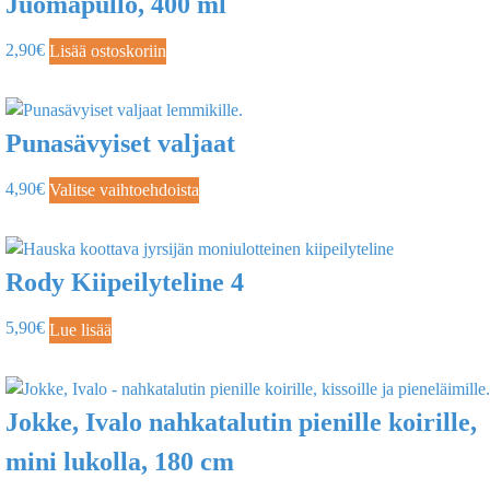
Juomapullo, 400 ml
2,90
€
Lisää ostoskoriin
Punasävyiset valjaat
4,90
€
Valitse vaihtoehdoista
Rody Kiipeilyteline 4
5,90
€
Lue lisää
Jokke, Ivalo nahkatalutin pienille koirille,
mini lukolla, 180 cm