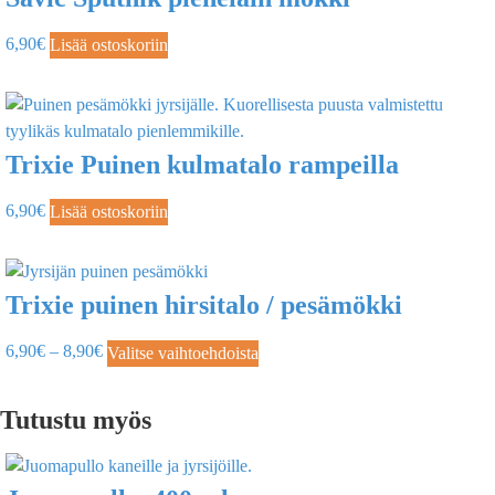
6,90
€
Lisää ostoskoriin
Trixie Puinen kulmatalo rampeilla
6,90
€
Lisää ostoskoriin
Trixie puinen hirsitalo / pesämökki
6,90
€
–
8,90
€
Valitse vaihtoehdoista
Tutustu myös