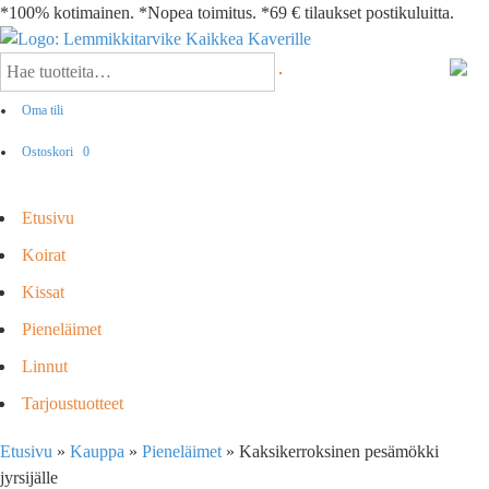
*100% kotimainen. *Nopea toimitus. *69 € tilaukset postikuluitta.
Oma tili
Ostoskori
0
Etusivu
Koirat
Kissat
Pieneläimet
Linnut
Tarjoustuotteet
Etusivu
»
Kauppa
»
Pieneläimet
»
Kaksikerroksinen pesämökki
jyrsijälle