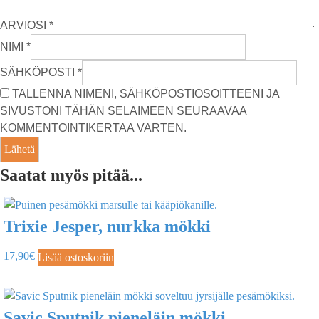
ARVIOSI
*
NIMI
*
SÄHKÖPOSTI
*
TALLENNA NIMENI, SÄHKÖPOSTIOSOITTEENI JA
SIVUSTONI TÄHÄN SELAIMEEN SEURAAVAA
KOMMENTOINTIKERTAA VARTEN.
Saatat myös pitää...
Trixie Jesper, nurkka mökki
17,90
€
Lisää ostoskoriin
Savic Sputnik pieneläin mökki