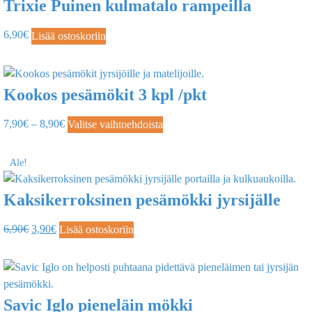
Trixie Puinen kulmatalo rampeilla
6,90
€
Lisää ostoskoriin
Kookos pesämökit 3 kpl /pkt
7,90
€
–
8,90
€
Valitse vaihtoehdoista
Ale!
Kaksikerroksinen pesämökki jyrsijälle
6,90
€
3,90
€
Lisää ostoskoriin
Savic Iglo pieneläin mökki