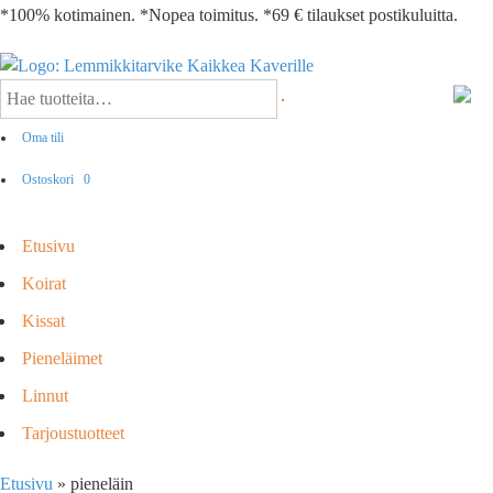
*100% kotimainen. *Nopea toimitus. *69 € tilaukset postikuluitta.
Oma tili
Ostoskori
0
Etusivu
Koirat
Kissat
Pieneläimet
Linnut
Tarjoustuotteet
Etusivu
»
pieneläin