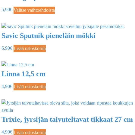
5,90
€
Valitse vaihtoehdoista
Savic Sputnik pieneläin mökki
6,90
€
Lisää ostoskoriin
Linna 12,5 cm
4,90
€
Lisää ostoskoriin
Trixie, jyrsijän taivuteltavat tikkaat 27 cm
4,90
€
Lisää ostoskoriin