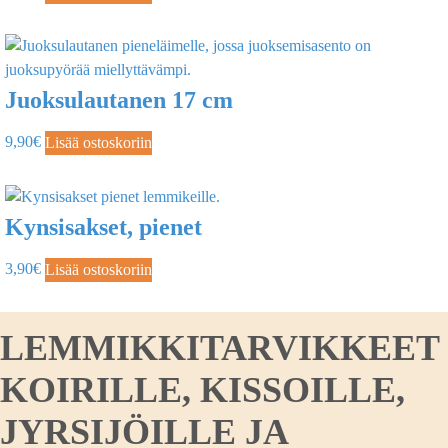
Juoksulautanen 17 cm
9,90
€
Lisää ostoskoriin
Kynsisakset, pienet
3,90
€
Lisää ostoskoriin
LEMMIKKITARVIKKEET
KOIRILLE, KISSOILLE,
JYRSIJÖILLE JA