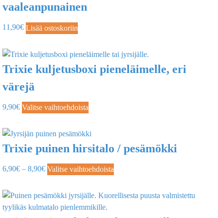
vaaleanpunainen
11,90
€
Lisää ostoskoriin
Trixie kuljetusboxi pieneläimelle, eri
värejä
9,90
€
Valitse vaihtoehdoista
Trixie puinen hirsitalo / pesämökki
6,90
€
–
8,90
€
Valitse vaihtoehdoista