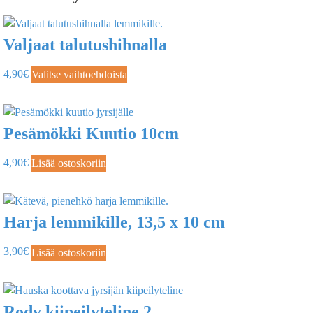
Valjaat talutushihnalla
4,90
€
Valitse vaihtoehdoista
Pesämökki Kuutio 10cm
4,90
€
Lisää ostoskoriin
Harja lemmikille, 13,5 x 10 cm
3,90
€
Lisää ostoskoriin
Rody kiipeilyteline 2