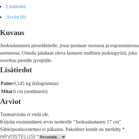
Lisätiedot
Arviot (0)
Kuvaus
Juoksulautanen pieneläimelle, jossa juostaan suorassa ja ergonomisessa
asennossa. Omalla jalallaan oleva lautasen mallinen juoksupyörä, joka
soveltuu pienille jyrsijöille.
Lisätiedot
Paino
0,145 kg (kilogramma)
Mitat
6 cm (senttimetri)
Arviot
Tuotearvioita ei vielä ole.
Kirjoita ensimmäinen arvio tuotteelle “Juoksulautanen 17 cm”
Sähköpostiosoitettasi ei julkaista.
Pakolliset kentät on merkitty
*
ARVOSTELUSI
*