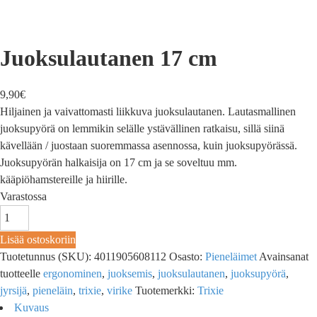
Juoksulautanen 17 cm
9,90
€
Hiljainen ja vaivattomasti liikkuva juoksulautanen. Lautasmallinen
juoksupyörä on lemmikin selälle ystävällinen ratkaisu, sillä siinä
kävellään / juostaan suoremmassa asennossa, kuin juoksupyörässä.
Juoksupyörän halkaisija on 17 cm ja se soveltuu mm.
kääpiöhamstereille ja hiirille.
Varastossa
Lisää ostoskoriin
Tuotetunnus (SKU):
4011905608112
Osasto:
Pieneläimet
Avainsanat
tuotteelle
ergonominen
,
juoksemis
,
juoksulautanen
,
juoksupyörä
,
jyrsijä
,
pieneläin
,
trixie
,
virike
Tuotemerkki:
Trixie
Kuvaus