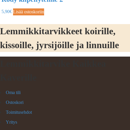
5,90
€
Lisää ostoskoriin
Lemmikkitarvikkeet koirille,
kissoille, jyrsijöille ja linnuille
Lemmikkitarvike Kaikkea
Kaverille
Oma tili
Ostoskori
Toimitusehdot
Yritys