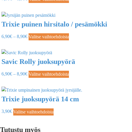
Trixie puinen hirsitalo / pesämökki
6,90
€
–
8,90
€
Valitse vaihtoehdoista
Savic Rolly juoksupyörä
6,90
€
–
8,90
€
Valitse vaihtoehdoista
Trixie juoksupyörä 14 cm
3,90
€
Valitse vaihtoehdoista
Tutustu myös