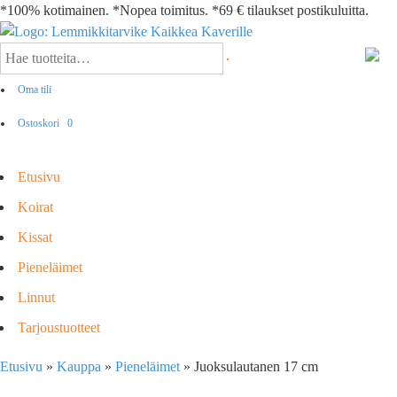
*100% kotimainen. *Nopea toimitus. *69 € tilaukset postikuluitta.
Oma tili
Ostoskori
0
Etusivu
Koirat
Kissat
Pieneläimet
Linnut
Tarjoustuotteet
Etusivu
»
Kauppa
»
Pieneläimet
»
Juoksulautanen 17 cm