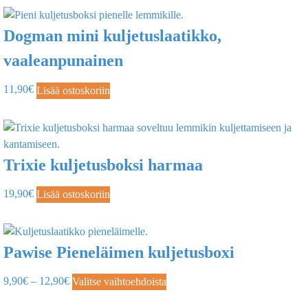
Dogman mini kuljetuslaatikko,
vaaleanpunainen
11,90
€
Lisää ostoskoriin
Trixie kuljetusboksi harmaa
19,90
€
Lisää ostoskoriin
Pawise Pieneläimen kuljetusboxi
9,90
€
–
12,90
€
Valitse vaihtoehdoista