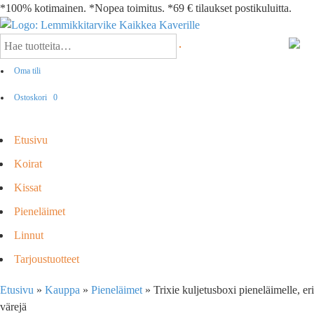
*100% kotimainen. *Nopea toimitus. *69 € tilaukset postikuluitta.
Oma tili
Ostoskori
0
Etusivu
Koirat
Kissat
Pieneläimet
Linnut
Tarjoustuotteet
Etusivu
»
Kauppa
»
Pieneläimet
»
Trixie kuljetusboxi pieneläimelle, eri
värejä