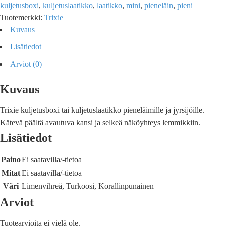
kuljetusboxi
,
kuljetuslaatikko
,
laatikko
,
mini
,
pieneläin
,
pieni
Tuotemerkki:
Trixie
Kuvaus
Lisätiedot
Arviot (0)
Kuvaus
Trixie kuljetusboxi tai kuljetuslaatikko pieneläimille ja jyrsijöille.
Kätevä päältä avautuva kansi ja selkeä näköyhteys lemmikkiin.
Lisätiedot
Paino
Ei saatavilla/-tietoa
Mitat
Ei saatavilla/-tietoa
Väri
Limenvihreä, Turkoosi, Korallinpunainen
Arviot
Tuotearvioita ei vielä ole.