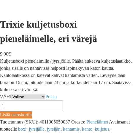
Trixie kuljetusboxi
pieneläimelle, eri värejä
9,90
€
Kuljetusboxi pieneläimille / jyrsijöille. Päältä aukeava kuljetuslaatikko,
jonka sisälle on nähtävissä helposti läpinäkyvän katon kautta.
Kantolaatikossa on kätevät kahvat kantamista varten. Leveydeltään
boxi on 16 cm, pituudeltaan 23 cm ja korkeudeltaan 17 cm. Saatavissa
kolmessa eri värissä.
VÄRI
Poista
Lisää ostoskoriin
Tuotetunnus (SKU):
4011905059037
Osasto:
Pieneläimet
Avainsanat
tuotteelle
boxi
,
jyrsijälle
,
jyrsijän
,
kantamis
,
kanto
,
kuljetus
,