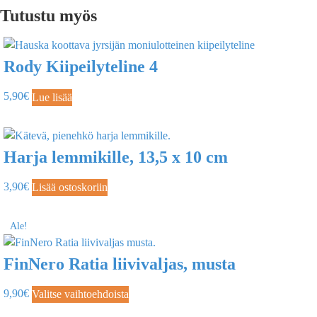
Tutustu myös
Rody Kiipeilyteline 4
5,90
€
Lue lisää
Harja lemmikille, 13,5 x 10 cm
3,90
€
Lisää ostoskoriin
Ale!
FinNero Ratia liivivaljas, musta
9,90
€
Valitse vaihtoehdoista