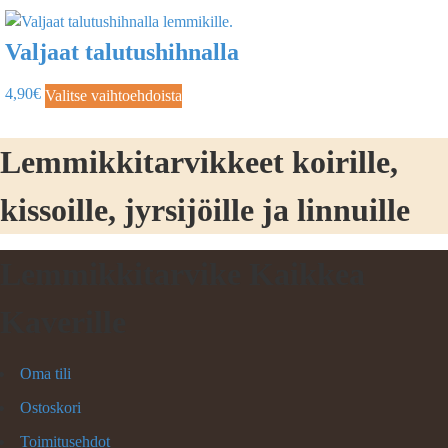
Valjaat talutushihnalla
4,90
€
Valitse vaihtoehdoista
Lemmikkitarvikkeet koirille,
kissoille, jyrsijöille ja linnuille
Lemmikkitarvike Kaikkea
Kaverille
Oma tili
Ostoskori
Toimitusehdot