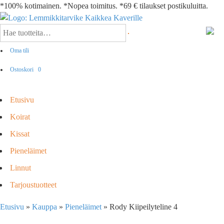
*100% kotimainen. *Nopea toimitus. *69 € tilaukset postikuluitta.
Oma tili
Ostoskori
0
Etusivu
Koirat
Kissat
Pieneläimet
Linnut
Tarjoustuotteet
Etusivu
»
Kauppa
»
Pieneläimet
»
Rody Kiipeilyteline 4