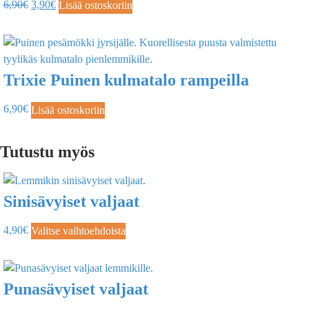
6,90
€
3,90
€
Lisää ostoskoriin
Trixie Puinen kulmatalo rampeilla
6,90
€
Lisää ostoskoriin
Tutustu myös
Sinisävyiset valjaat
4,90
€
Valitse vaihtoehdoista
Punasävyiset valjaat