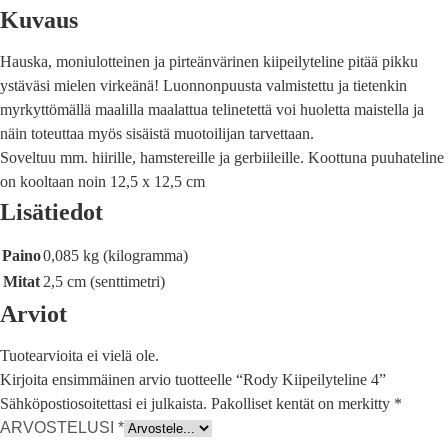
Kuvaus
Hauska, moniulotteinen ja pirteänvärinen kiipeilyteline pitää pikku
ystäväsi mielen virkeänä! Luonnonpuusta valmistettu ja tietenkin
myrkyttömällä maalilla maalattua telinetettä voi huoletta maistella ja
näin toteuttaa myös sisäistä muotoilijan tarvettaan.
Soveltuu mm. hiirille, hamstereille ja gerbiileille. Koottuna puuhateline
on kooltaan noin 12,5 x 12,5 cm
Lisätiedot
Paino
0,085 kg (kilogramma)
Mitat
2,5 cm (senttimetri)
Arviot
Tuotearvioita ei vielä ole.
Kirjoita ensimmäinen arvio tuotteelle “Rody Kiipeilyteline 4”
Sähköpostiosoitettasi ei julkaista.
Pakolliset kentät on merkitty
*
ARVOSTELUSI
*