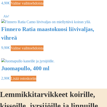
4,90
€
Valitse vaihtoehdoista
Ale!
Finnero Ratia maastokuosi liivivaljas,
vihreä
9,90
€
Valitse vaihtoehdoista
Juomapullo, 400 ml
2,90
€
Lisää ostoskoriin
Lemmikkitarvikkeet koirille,
kissoille, jyrsijöille ja linnuille