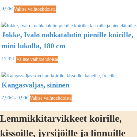
9,90
€
Valitse vaihtoehdoista
Jokke, Ivalo nahkatalutin pienille koirille,
mini lukolla, 180 cm
15,95
€
Valitse vaihtoehdoista
Kangasvaljas, sininen
7,90
€
–
9,90
€
Valitse vaihtoehdoista
Lemmikkitarvikkeet koirille,
kissoille, jyrsijöille ja linnuille