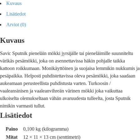
Kuvaus
Lisätiedot
Arviot (0)
Kuvaus
Savic Sputnik pieneläin mökki jyrsijälle tai pieneläimille suunniteltu
värikäs pesämökki, joka on asennettavissa häkin pohjalle taikka
kattoon roikkumaan. Monikäyttöinen ja suojaisa lemmikin nukkumis ja
pesäpaikka. Helposti puhdistettavissa oleva pesämökki, joka saadaan
aukeamaan perusteellista puhdistusta varten. Turkoosin /
vaaleansinisen ja vaaleanvihreän värinen mökki joka vaikuttaa
ulkoiselta olemukseltaan vähän avaruudesta tulleelta, josta Sputnik
nimikin varmasti tullut.
Lisätiedot
Paino
0,100 kg (kilogramma)
Mitat
12 × 11 × 13 cm (senttimetri)