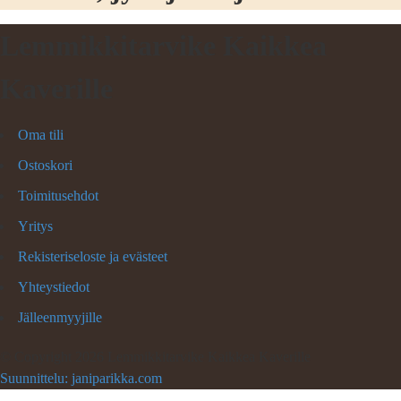
Lemmikkitarvike Kaikkea
Kaverille
Oma tili
Ostoskori
Toimitusehdot
Yritys
Rekisteriseloste ja evästeet
Yhteystiedot
Jälleenmyyjille
©
Copyright 2026 Lemmikkitarvike Kaikkea Kaverille
Suunnittelu: janiparikka.com