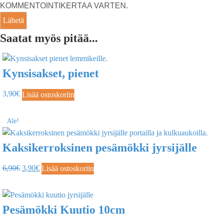
KOMMENTOINTIKERTAA VARTEN.
Saatat myös pitää...
Kynsisakset, pienet
3,90
€
Lisää ostoskoriin
Ale!
Kaksikerroksinen pesämökki jyrsijälle
6,90
€
3,90
€
Lisää ostoskoriin
Pesämökki Kuutio 10cm