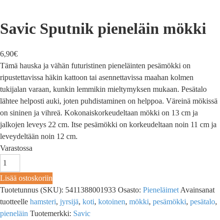
Savic Sputnik pieneläin mökki
6,90
€
Tämä hauska ja vähän futuristinen pieneläinten pesämökki on
ripustettavissa häkin kattoon tai asennettavissa maahan kolmen
tukijalan varaan, kunkin lemmikin mieltymyksen mukaan. Pesätalo
lähtee helposti auki, joten puhdistaminen on helppoa. Väreinä mökissä
on sininen ja vihreä. Kokonaiskorkeudeltaan mökki on 13 cm ja
jalkojen leveys 22 cm. Itse pesämökki on korkeudeltaan noin 11 cm ja
leveydeltään noin 12 cm.
Varastossa
Lisää ostoskoriin
Tuotetunnus (SKU):
5411388001933
Osasto:
Pieneläimet
Avainsanat
tuotteelle
hamsteri
,
jyrsijä
,
koti
,
kotoinen
,
mökki
,
pesämökki
,
pesätalo
,
pieneläin
Tuotemerkki:
Savic