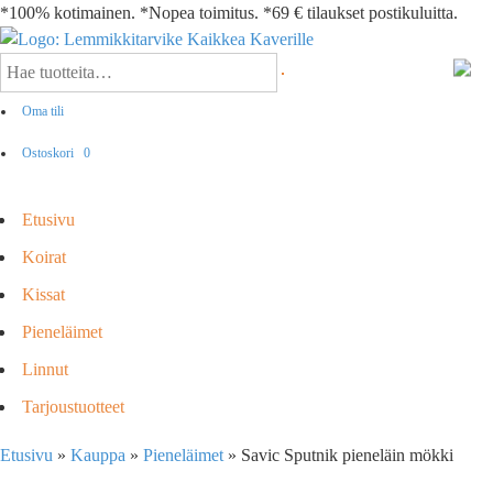
*100% kotimainen. *Nopea toimitus. *69 € tilaukset postikuluitta.
Oma tili
Ostoskori
0
Etusivu
Koirat
Kissat
Pieneläimet
Linnut
Tarjoustuotteet
Etusivu
»
Kauppa
»
Pieneläimet
»
Savic Sputnik pieneläin mökki