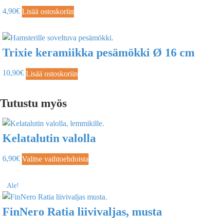
4,90
€
Lisää ostoskoriin
Trixie keramiikka pesämökki Ø 16 cm
10,90
€
Lisää ostoskoriin
Tutustu myös
Kelatalutin valolla
6,90
€
Valitse vaihtoehdoista
Ale!
FinNero Ratia liivivaljas, musta