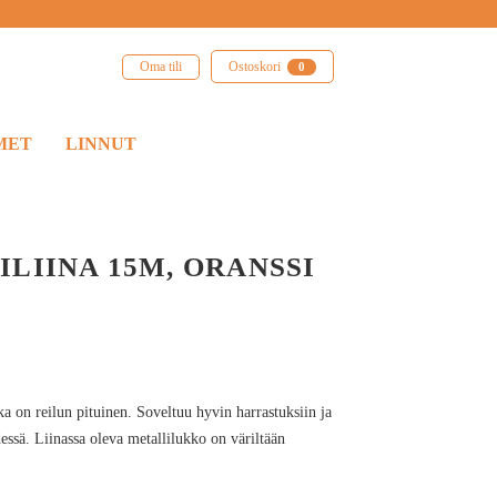
Oma tili
Ostoskori
0
MET
LINNUT
LIINA 15M, ORANSSI
ka on reilun pituinen. Soveltuu hyvin harrastuksiin ja
dessä. Liinassa oleva metallilukko on väriltään