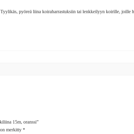
yylikäs, pyöreä liina koiraharrastuksiin tai lenkkeilyyn koirille, joille
kiliina 15m, oranssi”
t on merkitty
*