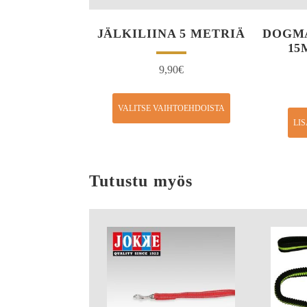
JÄLKILIINA 5 METRIÄ
DOGMA
15
9,90
€
VALITSE VAIHTOEHDOISTA
LI
Tutustu myös