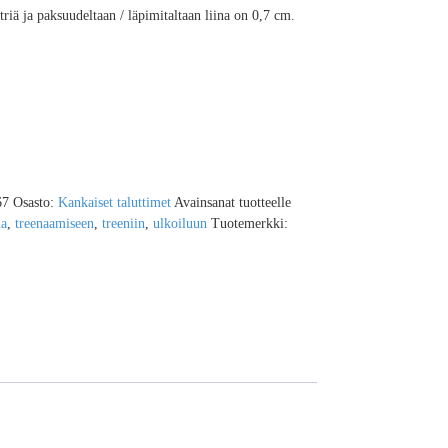
triä ja paksuudeltaan / läpimitaltaan liina on 0,7 cm.
67
Osasto:
Kankaiset taluttimet
Avainsanat tuotteelle
na
,
treenaamiseen
,
treeniin
,
ulkoiluun
Tuotemerkki: