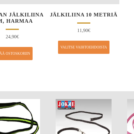
N JÄLKILIINA
JÄLKILIINA 10 METRIÄ
M, HARMAA
11,90
€
24,90
€
VALITSE VAIHTOEHDOISTA
SÄÄ OSTOSKORIIN