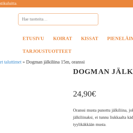
tikuluitta.
ETUSIVU
KOIRAT
KISSAT
PIENELÄI
TARJOUSTUOTTEET
t taluttimet
»
Dogman jälkiliina 15m, oranssi
DOGMAN JÄLKI
24,90
€
Oranssi musta punottu jälkiliina, jo
jälkiliinaksi, ei tunnu liukkaalta kä
tyylikäkkään musta.