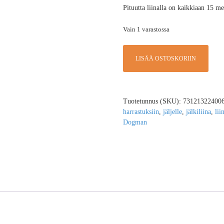
Pituutta liinalla on kaikkiaan 15 me
Vain 1 varastossa
LISÄÄ OSTOSKORIIN
Tuotetunnus (SKU):
73121322400
harrastuksiin
,
jäljelle
,
jälkiliina
,
lii
Dogman