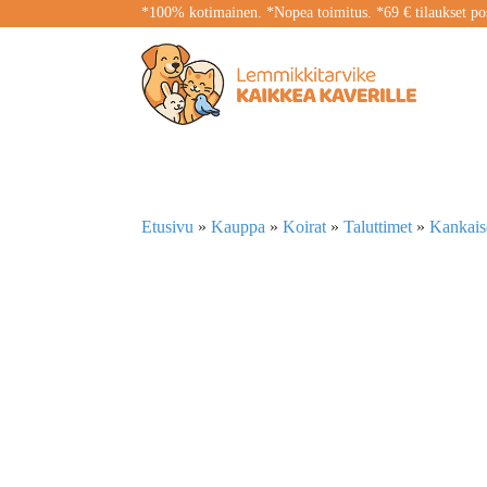
*100% kotimainen. *Nopea toimitus. *69 € tilaukset pos
Etusivu
»
Kauppa
»
Koirat
»
Taluttimet
»
Kankaise