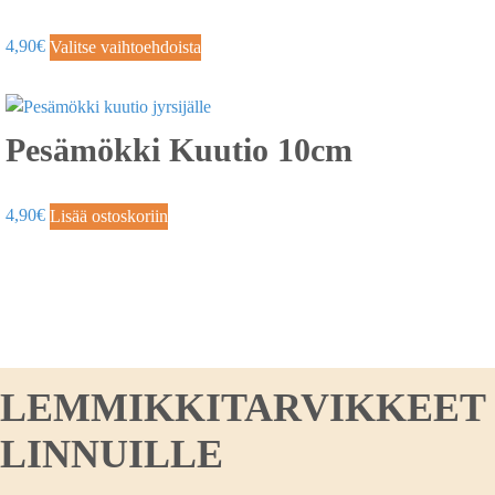
4,90
€
Valitse vaihtoehdoista
Pesämökki Kuutio 10cm
4,90
€
Lisää ostoskoriin
LEMMIKKITARVIKKEET KO
LINNUILLE