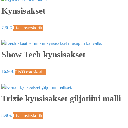
Kynsisakset
7,90
€
Lisää ostoskoriin
Show Tech kynsisakset
16,90
€
Lisää ostoskoriin
Trixie kynsisakset giljotiini malli
8,90
€
Lisää ostoskoriin