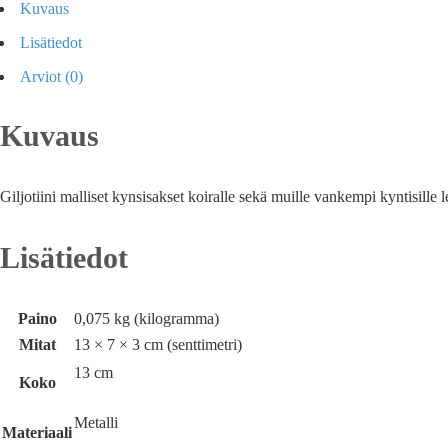
Kuvaus
Lisätiedot
Arviot (0)
Kuvaus
Giljotiini malliset kynsisakset koiralle sekä muille vankempi kyntisill
Lisätiedot
Paino
0,075 kg (kilogramma)
Mitat
13 × 7 × 3 cm (senttimetri)
13 cm
Koko
Metalli
Materiaali