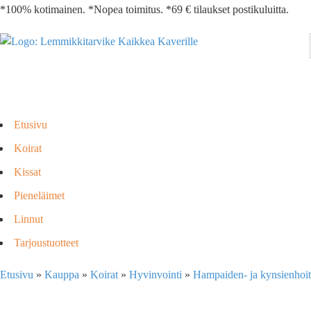
*100% kotimainen. *Nopea toimitus. *69 € tilaukset postikuluitta.
Etusivu
Koirat
Kissat
Pieneläimet
Linnut
Tarjoustuotteet
Etusivu
»
Kauppa
»
Koirat
»
Hyvinvointi
»
Hampaiden- ja kynsienhoi