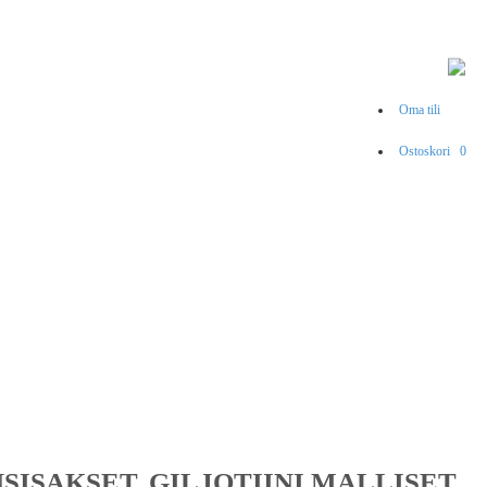
Oma tili
Ostoskori
0
ISAKSET, GILJOTIINI MALLISET