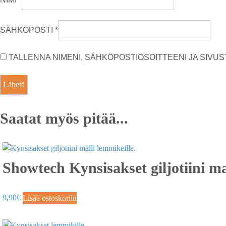
SÄHKÖPOSTI
*
TALLENNA NIMENI, SÄHKÖPOSTIOSOITTEENI JA SIV
Saatat myös pitää...
Showtech Kynsisakset giljotiini ma
9,90
€
Lisää ostoskoriin