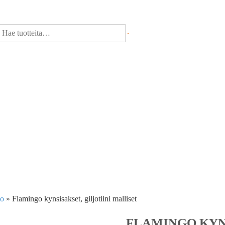
to
»
Flamingo kynsisakset, giljotiini malliset
FLAMINGO KYNS