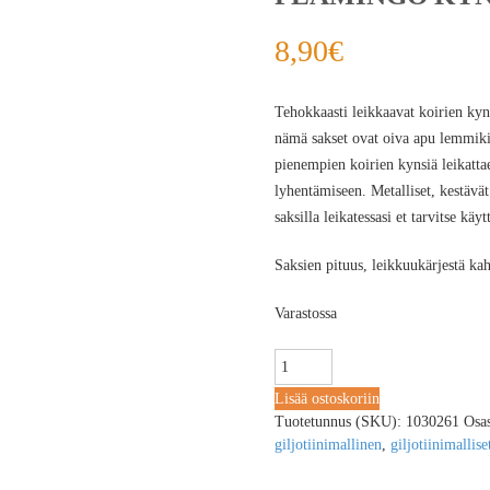
8,90
€
Tehokkaasti leikkaavat koirien kyns
nämä sakset ovat oiva apu lemmik
pienempien koirien kynsiä leikatta
lyhentämiseen. Metalliset, kestävät
saksilla leikatessasi et tarvitse kä
Saksien pituus, leikkuukärjestä k
Varastossa
Lisää ostoskoriin
Tuotetunnus (SKU):
1030261
Osa
giljotiinimallinen
,
giljotiinimallise