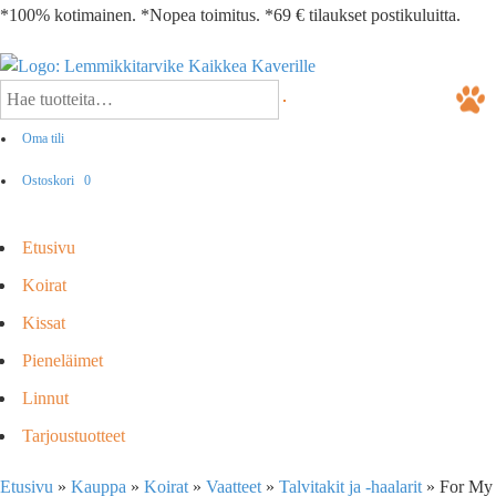
*100% kotimainen. *Nopea toimitus. *69 € tilaukset postikuluitta.
Oma tili
Ostoskori
0
Etusivu
Koirat
Kissat
Pieneläimet
Linnut
Tarjoustuotteet
Etusivu
»
Kauppa
»
Koirat
»
Vaatteet
»
Talvitakit ja -haalarit
»
For My