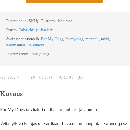
Tuotetunnus (SKU):
Ei saatavilla/-tietoa
Osasto:
Talvitakit ja -haalarit
Avainsanat tuotteelle
For My Dogs
,
formydogs
,
mantteli
,
takki
,
talvimantteli
,
talvitakki
Tuotemerkki:
ForMyDogs
KUVAUS
LISÄTIEDOT
ARVIOT (0)
Kuvaus
For My Dogs talvitakki on ihanan muhkea ja lämmin.
Vettähylkivä kangas on väriltään fuksia / tummanpinkin värinen ja se