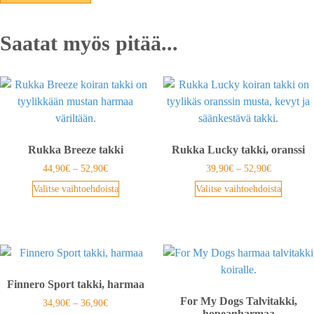
Saatat myös pitää...
Rukka Breeze takki
Rukka Lucky takki, oranssi
44,90
€
–
52,90
€
39,90
€
–
52,90
€
Valitse vaihtoehdoista
Valitse vaihtoehdoista
Finnero Sport takki, harmaa
For My Dogs Talvitakki,
34,90
€
–
36,90
€
hopeanharmaa