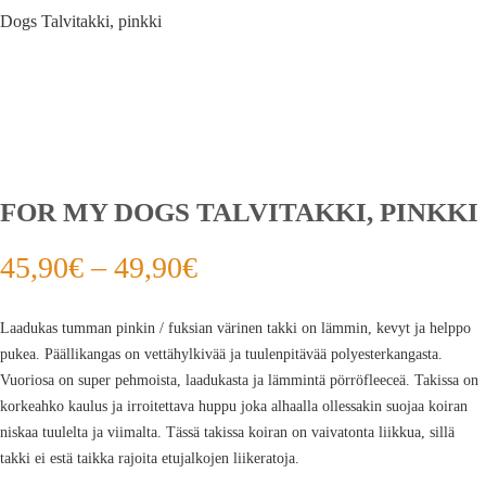
Dogs Talvitakki, pinkki
FOR MY DOGS TALVITAKKI, PINKKI
45,90
€
–
49,90
€
Laadukas tumman pinkin / fuksian värinen takki on lämmin, kevyt ja helppo
pukea. Päällikangas on vettähylkivää ja tuulenpitävää polyesterkangasta.
Vuoriosa on super pehmoista, laadukasta ja lämmintä pörröfleeceä. Takissa on
korkeahko kaulus ja irroitettava huppu joka alhaalla ollessakin suojaa koiran
niskaa tuulelta ja viimalta. Tässä takissa koiran on vaivatonta liikkua, sillä
takki ei estä taikka rajoita etujalkojen liikeratoja.