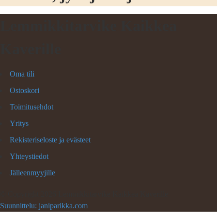
Lemmikkitarvike Kaikkea
Kaverille
Oma tili
Ostoskori
Toimitusehdot
Yritys
Rekisteriseloste ja evästeet
Yhteystiedot
Jälleenmyyjille
©
Copyright 2026 Lemmikkitarvike Kaikkea Kaverille
Suunnittelu: janiparikka.com