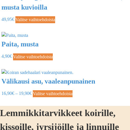
musta kuvioilla
49,95
€
Valitse vaihtoehdoista
Paita, musta
4,90
€
Valitse vaihtoehdoista
Välikausi asu, vaaleanpunainen
16,90
€
–
19,90
€
Valitse vaihtoehdoista
Lemmikkitarvikkeet koirille,
kissoille, jyrsijöille ja linnuille