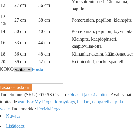
Yorkshirenterrieri, Chihuahua,
12
27 cm
36 cm
papillon
12
27 cm
38 cm
Pomeranian, papillon, kleinspitz
Chh
14
30 cm
40 cm
Pomeranian, papillon, toyvilllako
Kleinpitz, kääpiöpinseri,
16
33 cm
44 cm
kääpiövillakoira
18
36 cm
48 cm
Kiinanharjakoira, kääpiösnautser
20
39 cm
52 cm
Kettuterrieri, cockerspanieli
KOKO
Poista
Lisää ostoskoriin
Tuotetunnus (SKU):
652SS
Osasto:
Oloasut ja sisävaatteet
Avainsanat
tuotteelle
asu
,
For My Dogs
,
formydogs
,
haalari
,
neppareilla
,
puku
,
vaate
Tuotemerkki:
ForMyDogs
Kuvaus
Lisätiedot