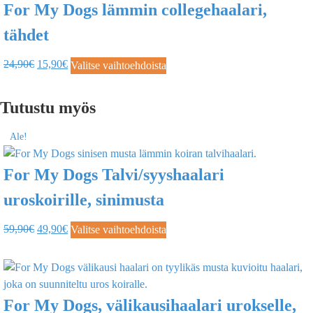
For My Dogs lämmin collegehaalari,
tähdet
24,90
€
15,90
€
Valitse vaihtoehdoista
Tutustu myös
Ale!
For My Dogs Talvi/syyshaalari
uroskoirille, sinimusta
59,90
€
49,90
€
Valitse vaihtoehdoista
For My Dogs, välikausihaalari urokselle,