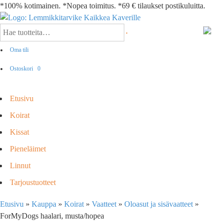
*100% kotimainen. *Nopea toimitus. *69 € tilaukset postikuluitta.
Oma tili
Ostoskori
0
Etusivu
Koirat
Kissat
Pieneläimet
Linnut
Tarjoustuotteet
Etusivu
»
Kauppa
»
Koirat
»
Vaatteet
»
Oloasut ja sisävaatteet
»
ForMyDogs haalari, musta/hopea