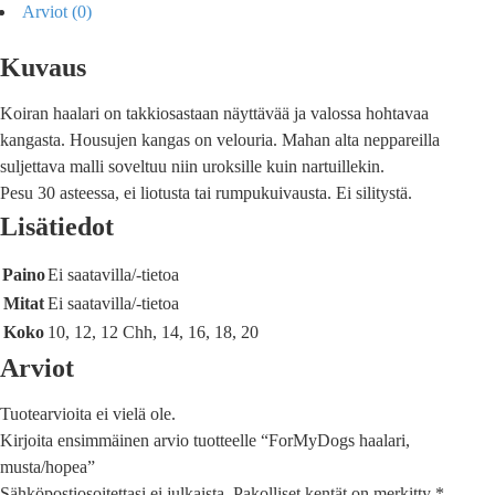
Arviot (0)
Kuvaus
Koiran haalari on takkiosastaan näyttävää ja valossa hohtavaa
kangasta. Housujen kangas on velouria. Mahan alta neppareilla
suljettava malli soveltuu niin uroksille kuin nartuillekin.
Pesu 30 asteessa, ei liotusta tai rumpukuivausta. Ei silitystä.
Lisätiedot
Paino
Ei saatavilla/-tietoa
Mitat
Ei saatavilla/-tietoa
Koko
10, 12, 12 Chh, 14, 16, 18, 20
Arviot
Tuotearvioita ei vielä ole.
Kirjoita ensimmäinen arvio tuotteelle “ForMyDogs haalari,
musta/hopea”
Sähköpostiosoitettasi ei julkaista.
Pakolliset kentät on merkitty
*