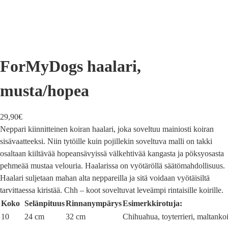
ForMyDogs haalari,
musta/hopea
29,90
€
Neppari kiinnitteinen koiran haalari, joka soveltuu mainiosti koiran
sisävaatteeksi. Niin tytöille kuin pojillekin soveltuva malli on takki
osaltaan kiiltävää hopeansävyissä välkehtivää kangasta ja pöksyosasta
pehmeää mustaa velouria. Haalarissa on vyötäröllä säätömahdollisuus.
Haalari suljetaan mahan alta neppareilla ja sitä voidaan vyötäisiltä
tarvittaessa kiristää. Chh – koot soveltuvat leveämpi rintaisille koirille.
Koko
Selänpituus
Rinnanympärys
Esimerkkirotuja:
10
24 cm
32 cm
Chihuahua, toyterrieri, maltanko