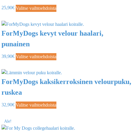
25,90
€
Valitse vaihtoehdoista
ForMyDogs kevyt velour haalari,
punainen
39,90
€
Valitse vaihtoehdoista
ForMyDogs kaksikerroksinen velourpuku,
ruskea
32,90
€
Valitse vaihtoehdoista
Ale!