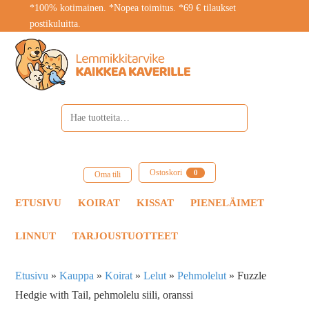
*100% kotimainen. *Nopea toimitus. *69 € tilaukset
postikuluitta.
Ostoskori
0
Oma tili
ETUSIVU
KOIRAT
KISSAT
PIENELÄIMET
LINNUT
TARJOUSTUOTTEET
Etusivu
»
Kauppa
»
Koirat
»
Lelut
»
Pehmolelut
»
Fuzzle
Hedgie with Tail, pehmolelu siili, oranssi