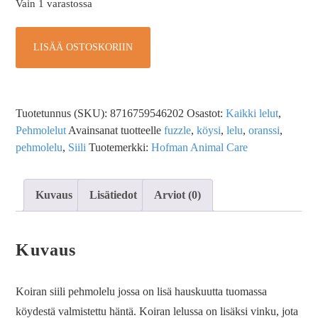
Vain 1 varastossa
LISÄÄ OSTOSKORIIN
Tuotetunnus (SKU):
8716759546202
Osastot:
Kaikki lelut
,
Pehmolelut
Avainsanat tuotteelle
fuzzle
,
köysi
,
lelu
,
oranssi
,
pehmolelu
,
Siili
Tuotemerkki:
Hofman Animal Care
Kuvaus
Lisätiedot
Arviot (0)
Kuvaus
Koiran siili pehmolelu jossa on lisä hauskuutta tuomassa
köydestä valmistettu häntä. Koiran lelussa on lisäksi vinku, jota