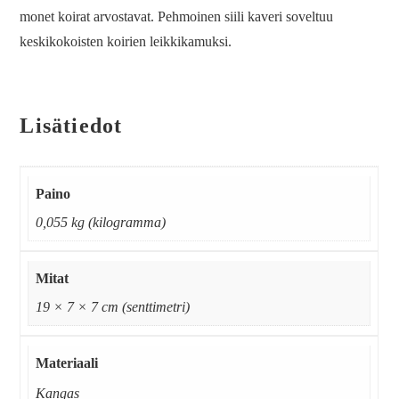
monet koirat arvostavat. Pehmoinen siili kaveri soveltuu
keskikokoisten koirien leikkikamuksi.
Lisätiedot
Paino
0,055 kg (kilogramma)
Mitat
19 × 7 × 7 cm (senttimetri)
Materiaali
Kangas