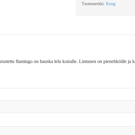
Tuotemerkki:
Kong
stettu flamingo on hauska lelu koiralle. Lintunen on pienehköille ja kes