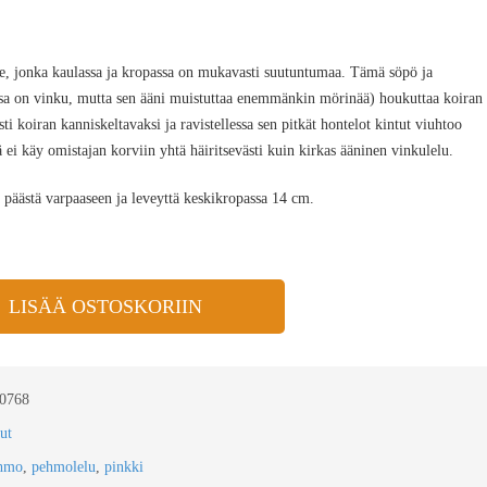
e, jonka kaulassa ja kropassa on mukavasti suutuntumaa. Tämä söpö ja
lussa on vinku, mutta sen ääni muistuttaa enemmänkin mörinää) houkuttaa koiran
ti koiran kanniskeltavaksi ja ravistellessa sen pitkät hontelot kintut viuhtoo
 ei käy omistajan korviin yhtä häiritsevästi kuin kirkas ääninen vinkulelu.
 päästä varpaaseen ja leveyttä keskikropassa 14 cm.
LISÄÄ OSTOSKORIIN
0768
ut
hmo
,
pehmolelu
,
pinkki