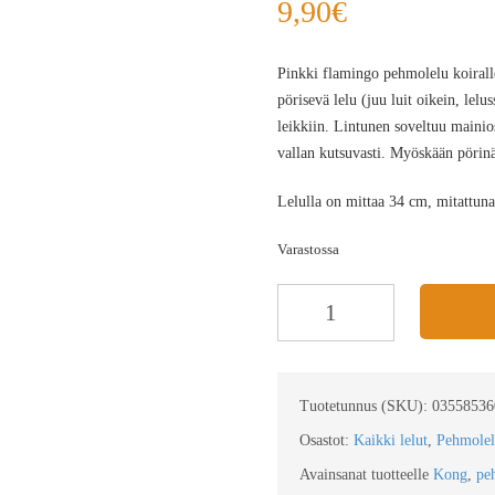
9,90
€
Pinkki flamingo pehmolelu koirall
pörisevä lelu (juu luit oikein, le
leikkiin. Lintunen soveltuu mainios
vallan kutsuvasti. Myöskään pörinä
Lelulla on mittaa 34 cm, mitattuna
Varastossa
Tuotetunnus (SKU):
03558536
Osastot:
Kaikki lelut
,
Pehmolel
Avainsanat tuotteelle
Kong
,
pe