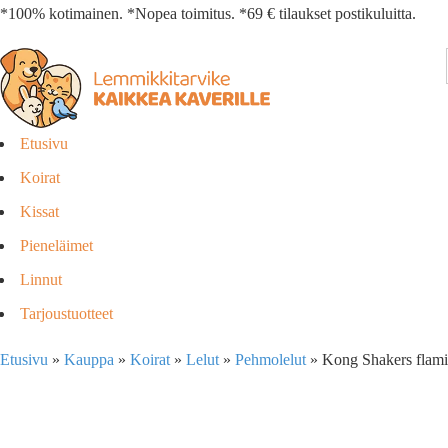
*100% kotimainen. *Nopea toimitus. *69 € tilaukset postikuluitta.
Etusivu
Koirat
Kissat
Pieneläimet
Linnut
Tarjoustuotteet
Etusivu
»
Kauppa
»
Koirat
»
Lelut
»
Pehmolelut
»
Kong Shakers flam