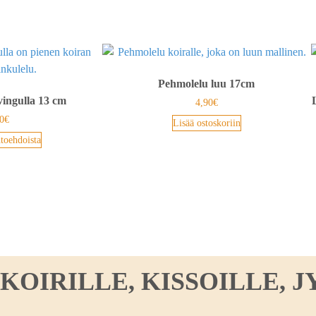
Pehmolelu luu 17cm
vingulla 13 cm
4,90
€
0
€
Lisää ostoskoriin
htoehdoista
IRILLE, KISSOILLE, JY