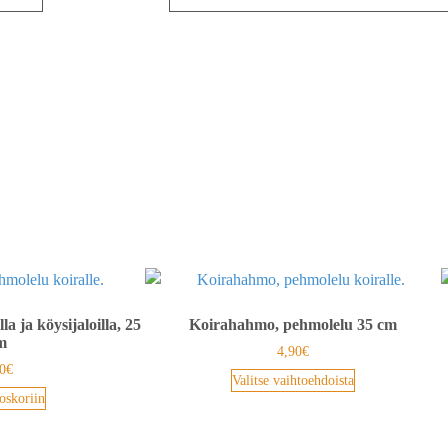
a ja köysijaloilla, 25
Koirahahmo, pehmolelu 35 cm
m
4,90
€
0
€
Valitse vaihtoehdoista
oskoriin