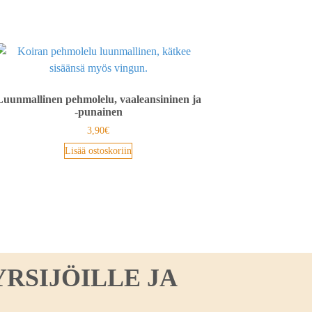
Luunmallinen pehmolelu, vaaleansininen ja
-punainen
3,90
€
Lisää ostoskoriin
RSIJÖILLE JA