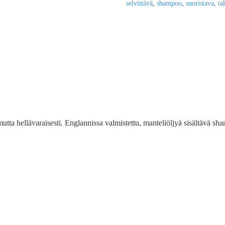
selvittävä
,
shampoo
,
suoristava
,
ta
ta hellävaraisesti. Englannissa valmistettu, manteliöljyä sisältävä shamp