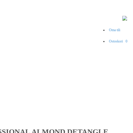
Oma tili
Ostoskori
0
SSIONAL ALMOND DETANGLE