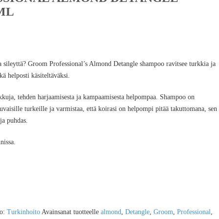
ML
 ja sileyttä? Groom Professional’s Almond Detangle shampoo ravitsee turkkia ja
kä helposti käsiteltäväksi.
akkuja, tehden harjaamisesta ja kampaamisesta helpompaa. Shampoo on
vaisille turkeille ja varmistaa, että koirasi on helpompi pitää takuttomana, sen
ja puhdas.
nissa.
to:
Turkinhoito
Avainsanat tuotteelle
almond
,
Detangle
,
Groom
,
Professional
,