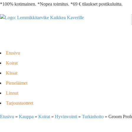
*100% kotimainen. *Nopea toimitus. *69 € tilaukset postikuluitta.
Etusivu
Koirat
Kissat
Pieneläimet
Linnut
Tarjoustuotteet
Etusivu
»
Kauppa
»
Koirat
»
Hyvinvointi
»
Turkinhoito
»
Groom Profe