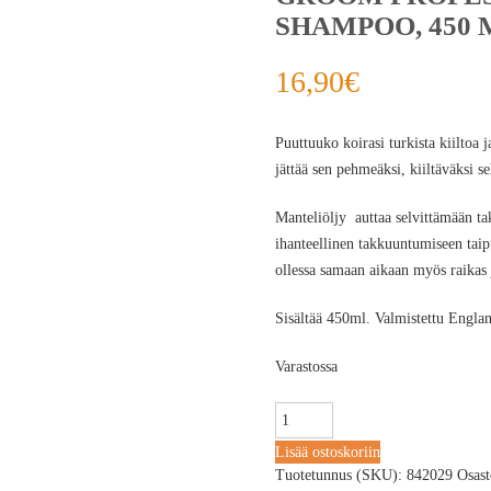
SHAMPOO, 450 
16,90
€
Puuttuuko koirasi turkista kiiltoa
jättää sen pehmeäksi, kiiltäväksi se
Manteliöljy auttaa selvittämään t
ihanteellinen takkuuntumiseen taipu
ollessa samaan aikaan myös raikas 
Sisältää 450ml. Valmistettu Englan
Varastossa
Lisää ostoskoriin
Tuotetunnus (SKU):
842029
Osas