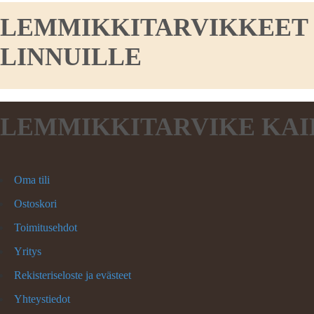
LEMMIKKITARVIKKEET KO
LINNUILLE
LEMMIKKITARVIKE KAI
Oma tili
Ostoskori
Toimitusehdot
Yritys
Rekisteriseloste ja evästeet
Yhteystiedot