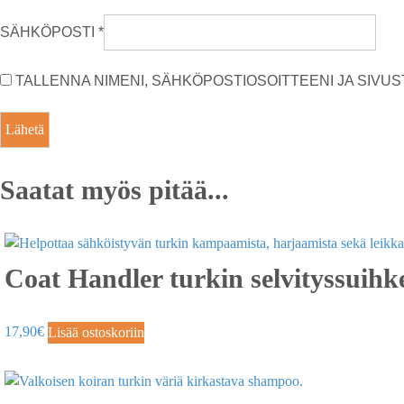
SÄHKÖPOSTI
*
TALLENNA NIMENI, SÄHKÖPOSTIOSOITTEENI JA SIV
Saatat myös pitää...
Coat Handler turkin selvityssuihk
17,90
€
Lisää ostoskoriin