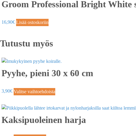
Groom Professional Bright White
16,90
€
Lisää ostoskoriin
Tutustu myös
Pyyhe, pieni 30 x 60 cm
3,90
€
Valitse vaihtoehdoista
Kaksipuoleinen harja