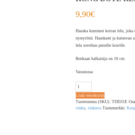
9,90
€
Hauska kuminen koiran lelu, joka 
nystyröitä. Hauskasti ja kutsuvan 
lelu soveltuu pienille koirille.
Renkaan halkaisija on 10 cm.
Varastossa
Lisää ostoskoriin
Tuotetunnus (SKU):
TDD31E
Osa
vinku
,
vinkuva
Tuotemerkki:
Kon