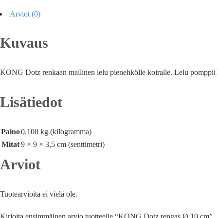
Arviot (0)
Kuvaus
KONG Dotz renkaan mallinen lelu pienehkölle koiralle. Lelu pomppii ha
Lisätiedot
Paino
0,100 kg (kilogramma)
Mitat
9 × 9 × 3,5 cm (senttimetri)
Arviot
Tuotearvioita ei vielä ole.
Kirjoita ensimmäinen arvio tuotteelle “KONG Dotz rengas Ø 10 cm”