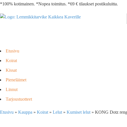
*100% kotimainen. *Nopea toimitus. *69 € tilaukset postikuluitta.
Etusivu
Koirat
Kissat
Pieneläimet
Linnut
Tarjoustuotteet
Etusivu
»
Kauppa
»
Koirat
»
Lelut
»
Kumiset lelut
»
KONG Dotz reng