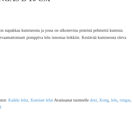
on napakkaa kumiseosta ja jossa on ulkonevina pisteinä pehmeitä kumisia
arvaamattomasti pomppiva lelu innostaa leikkiin. Kestävää kumiseosta oleva
stot:
Kaikki lelut
,
Kumiset lelut
Avainsanat tuotteelle
dotz
,
Kong
,
lelu
,
rengas
,
g