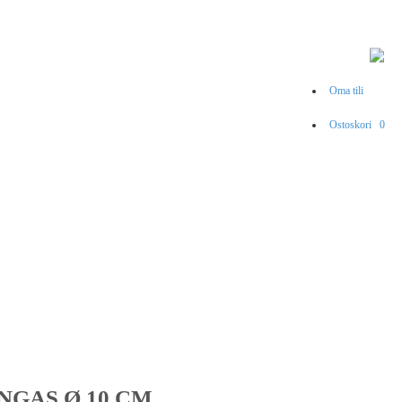
Oma tili
Ostoskori
0
NGAS Ø 10 CM