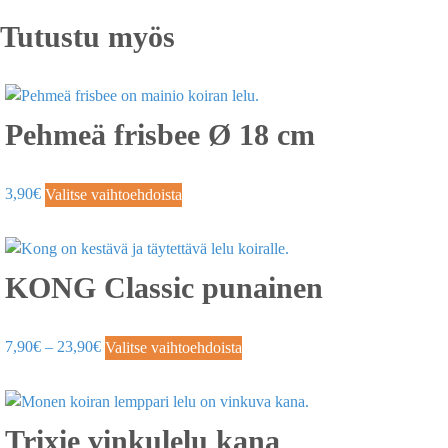
Tutustu myös
Pehmeä frisbee Ø 18 cm
3,90
€
Valitse vaihtoehdoista
KONG Classic punainen
7,90
€
–
23,90
€
Valitse vaihtoehdoista
Trixie vinkulelu kana