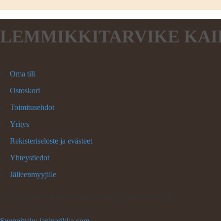
LEMMIKKITARVIKE KAI
Oma tili
Ostoskori
Toimitusehdot
Yritys
Rekisteriseloste ja evästeet
Yhteystiedot
Jälleenmyyjille
©
Copyright 2026 Lemmikkitarvike Kaikkea Kaverille
Suunnittelu: janiparikka.com