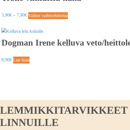
3,90
€
–
7,90
€
Valitse vaihtoehdoista
Dogman Irene kelluva veto/heittol
8,90
€
Lue lisää
LEMMIKKITARVIKKEET KO
LINNUILLE