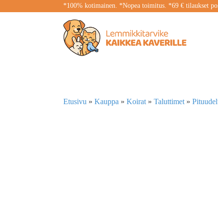
*100% kotimainen. *Nopea toimitus. *69 € tilaukset pos
Etusivu
»
Kauppa
»
Koirat
»
Taluttimet
»
Pituudel