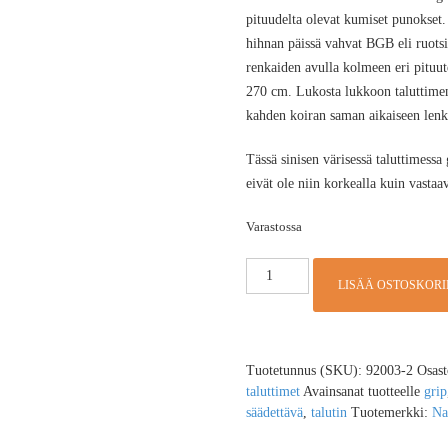
pituudelta olevat kumiset punokset
hihnan päissä vahvat BGB eli ruotsi
renkaiden avulla kolmeen eri pituu
270 cm. Lukosta lukkoon taluttimen
kahden koiran saman aikaiseen lenk
Tässä sinisen värisessä taluttimes
eivät ole niin korkealla kuin vastaav
Varastossa
LISÄÄ OSTOSKORI
Tuotetunnus (SKU):
92003-2
Osast
taluttimet
Avainsanat tuotteelle
grip
säädettävä
,
talutin
Tuotemerkki:
Na