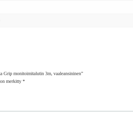
n
ta Grip monitoimitalutin 3m, vaaleansininen”
t on merkitty
*