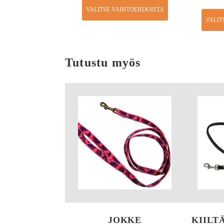
VALITSE VAIHTOEHDOISTA
VALIT
Tutustu myös
JOKKE
KIILT