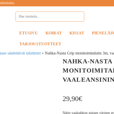
tikuluitta.
ETUSIVU
KOIRAT
KISSAT
PIENELÄI
TARJOUSTUOTTEET
taan säädettävät taluttimet
»
Nahka-Nasta Grip monitoimitalutin 3m, va
NAHKA-NASTA 
MONITOIMITA
VAALEANSINI
29,90
€
Nätin vaaleahkon sinisen värinen gri