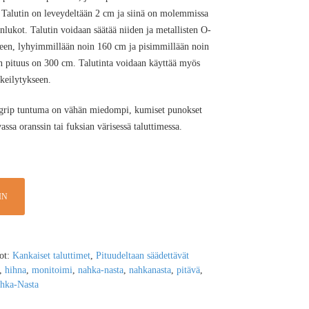
. Talutin on leveydeltään 2 cm ja siinä on molemmissa
nlukot. Talutin voidaan säätää niiden ja metallisten O-
teen, lyhyimmillään noin 160 cm ja pisimmillään noin
 pituus on 300 cm. Talutinta voidaan käyttää myös
keilytykseen.
sa grip tuntuma on vähän miedompi, kumiset punokset
assa oranssin tai fuksian värisessä taluttimessa.
IN
ot:
Kankaiset taluttimet
,
Pituudeltaan säädettävät
,
hihna
,
monitoimi
,
nahka-nasta
,
nahkanasta
,
pitävä
,
hka-Nasta