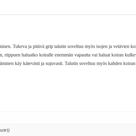
ininen. Tukeva ja pitävä grip talutin soveltuu myös isojen ja vetävien k
en, riippuen haluatko koiralle enemmän vapautta vai haluat koiran kulkev
täminen käy kätevästi ja sujuvasti. Talutin soveltuu myös kahden koiran
etri)