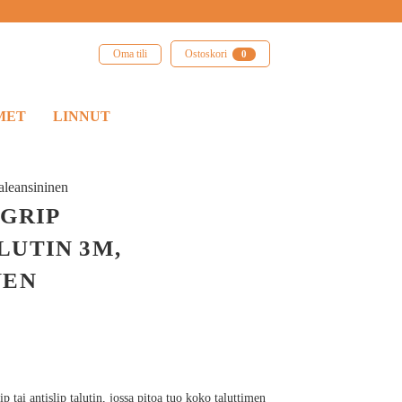
Oma tili
Ostoskori
0
MET
LINNUT
aleansininen
GRIP
LUTIN 3M,
NEN
p tai antislip talutin, jossa pitoa tuo koko taluttimen