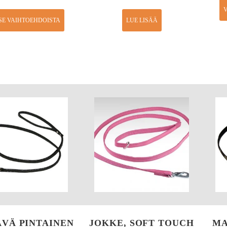
V
SE VAIHTOEHDOISTA
LUE LISÄÄ
ÄVÄ PINTAINEN
JOKKE, SOFT TOUCH
MA