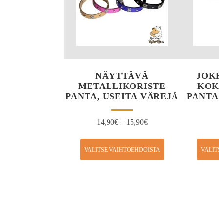
NÄYTTÄVÄ
JOK
METALLIKORISTE
KOK
PANTA, USEITA VÄREJÄ
PANTA
14,90
€
–
15,90
€
VALITSE VAIHTOEHDOISTA
VALIT