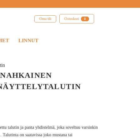
Oma tili
Ostoskori
0
MET
LINNUT
tin
 NAHKAINEN
NÄYTTELYTALUTIN
ttu talutin ja panta yhdistelmä, joka soveltuu varsinkin
. Talutinta on saatavissa joko mustana tai