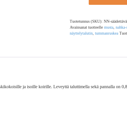
Tuotetunnus (SKU):
NN-säädettävä-
Avainsanat tuotteelle
musta
,
nahka-
näyttelytalutin
,
tummanruskea
Tuot
ikokoisille ja isoille koirille. Leveyttä taluttimella sekä pannalla on 0