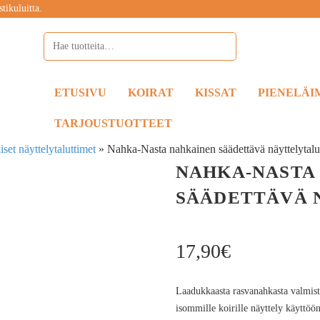
tikuluitta.
ETUSIVU
KOIRAT
KISSAT
PIENELÄI
TARJOUSTUOTTEET
iset näyttelytaluttimet
»
Nahka-Nasta nahkainen säädettävä näyttelytalu
NAHKA-NASTA
SÄÄDETTÄVÄ 
17,90
€
Laadukkaasta rasvanahkasta valmiste
isommille koirille näyttely käyttöön