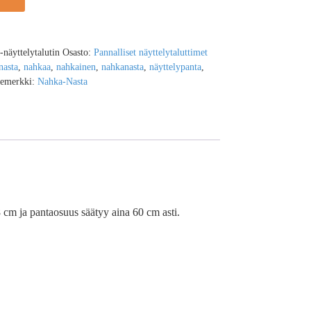
näyttelytalutin
Osasto:
Pannalliset näyttelytaluttimet
nasta
,
nahkaa
,
nahkainen
,
nahkanasta
,
näyttelypanta
,
emerkki:
Nahka-Nasta
,8 cm ja pantaosuus säätyy aina 60 cm asti.