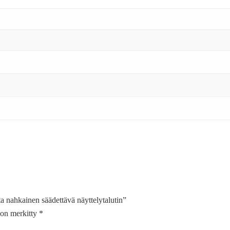
a nahkainen säädettävä näyttelytalutin”
t on merkitty
*