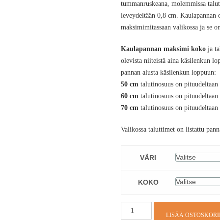
tummanruskeana, molemmissa talutti
leveydeltään 0,8 cm. Kaulapannan o
maksimimitassaan valikossa ja se on
Kaulapannan maksimi koko
ja ta
olevista niiteistä aina käsilenkun l
pannan alusta käsilenkun loppuun:
50 cm
talutinosuus on pituudeltaa
60 cm
talutinosuus on pituudeltaa
70 cm
talutinosuus on pituudeltaa
Valikossa taluttimet on listattu p
VÄRI
KOKO
LISÄÄ OSTOSKORI