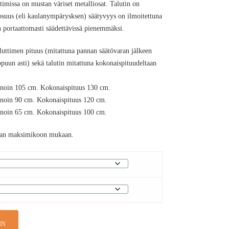
missa on mustan väriset metalliosat. Talutin on
suus (eli kaulanympärysksen) säätyvyys on ilmoitettuna
 portaattomasti säädettävissä pienemmäksi.
luttimen pituus (mitattuna pannan säätövaran jälkeen
oppuun asti) sekä talutin mitattuna kokonaispituudeltaan
n noin 105 cm. Kokonaispituus 130 cm.
n noin 90 cm. Kokonaispituus 120 cm.
n noin 65 cm. Kokonaispituus 100 cm.
annan maksimikoon mukaan.
IN