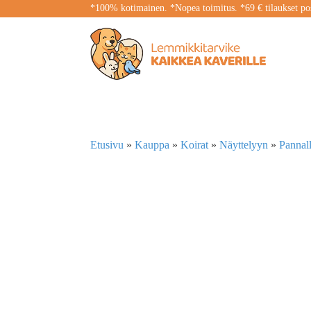
*100% kotimainen. *Nopea toimitus. *69 € tilaukset pos
Etusivu
»
Kauppa
»
Koirat
»
Näyttelyyn
»
Pannall