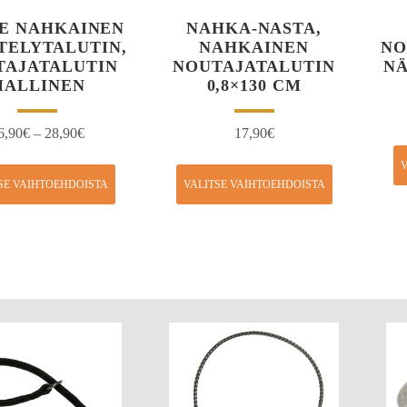
E NAHKAINEN
NAHKA-NASTA,
TELYTALUTIN,
NAHKAINEN
NO
TAJATALUTIN
NOUTAJATALUTIN
NÄ
MALLINEN
0,8×130 CM
6,90
€
–
28,90
€
17,90
€
V
SE VAIHTOEHDOISTA
VALITSE VAIHTOEHDOISTA