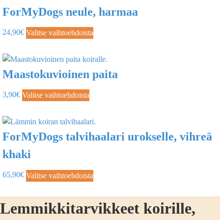
ForMyDogs neule, harmaa
24,90
€
Valitse vaihtoehdoista
Maastokuvioinen paita
3,90
€
Valitse vaihtoehdoista
ForMyDogs talvihaalari urokselle, vihreä
khaki
65,90
€
Valitse vaihtoehdoista
Lemmikkitarvikkeet koirille,