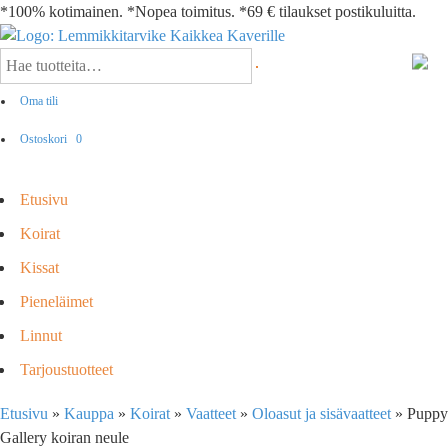
*100% kotimainen. *Nopea toimitus. *69 € tilaukset postikuluitta.
Oma tili
Ostoskori
0
Etusivu
Koirat
Kissat
Pieneläimet
Linnut
Tarjoustuotteet
Etusivu
»
Kauppa
»
Koirat
»
Vaatteet
»
Oloasut ja sisävaatteet
»
Puppy
Gallery koiran neule