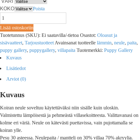
VÄRI
KOKO
Poista
Lisää ostoskoriin
Tuotetunnus (SKU):
Ei saatavilla/-tietoa
Osastot:
Oloasut ja
sisävaatteet
,
Tarjoustuotteet
Avainsanat tuotteelle
lämmin
,
neule
,
paita
,
puppy gallery
,
puppygallery
,
villapaita
Tuotemerkki:
Puppy Gallery
Kuvaus
Lisätiedot
Arviot (0)
Kuvaus
Koiran neule soveltuu käytettäväksi niin sisälle kuin uloskin.
Valmistettu lämpöisestä ja pehmeästä villasekoitteesta. Valittavanasi on
kolme eri väriä. Neule on kätevästi puettavissa, vain pujottamalla se
koiran ylle.
Pesu 30 asteessa. Neulepaita / mantteli on 30% villaa 70% akryylia.