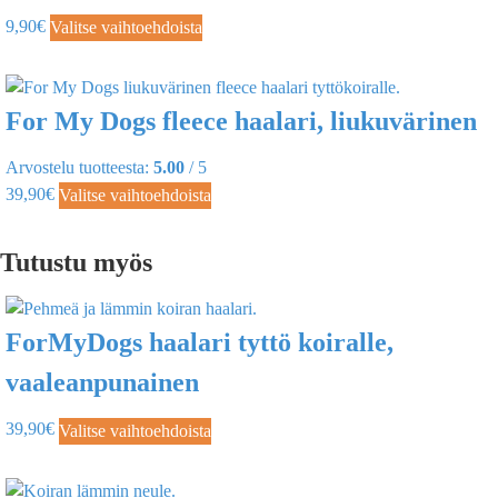
9,90
€
Valitse vaihtoehdoista
For My Dogs fleece haalari, liukuvärinen
Arvostelu tuotteesta:
5.00
/ 5
39,90
€
Valitse vaihtoehdoista
Tutustu myös
ForMyDogs haalari tyttö koiralle,
vaaleanpunainen
39,90
€
Valitse vaihtoehdoista