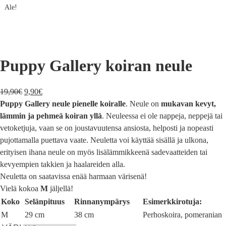
Ale!
Puppy Gallery koiran neule
19,90
€
9,90
€
Puppy Gallery neule pienelle koiralle
. Neule on
mukavan kevyt,
lämmin ja pehmeä koiran yllä
. Neuleessa ei ole nappeja, neppejä tai
vetoketjuja, vaan se on joustavuutensa ansiosta, helposti ja nopeasti
pujottamalla puettava vaate. Neuletta voi käyttää sisällä ja ulkona,
erityisen ihana neule on myös lisälämmikkeenä sadevaatteiden tai
kevyempien takkien ja haalareiden alla.
Neuletta on saatavissa enää harmaan värisenä!
Vielä kokoa
M
jäljellä!
Koko
Selänpituus
Rinnanympärys
Esimerkkirotuja:
M
29 cm
38 cm
Perhoskoira, pomeranian