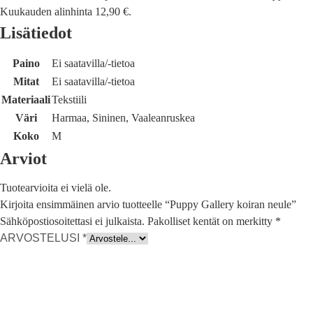
Kuukauden alinhinta 12,90 €.
Lisätiedot
Paino
Ei saatavilla/-tietoa
Mitat
Ei saatavilla/-tietoa
Materiaali
Tekstiili
Väri
Harmaa, Sininen, Vaaleanruskea
Koko
M
Arviot
Tuotearvioita ei vielä ole.
Kirjoita ensimmäinen arvio tuotteelle “Puppy Gallery koiran neule”
Sähköpostiosoitettasi ei julkaista.
Pakolliset kentät on merkitty
*
ARVOSTELUSI
*