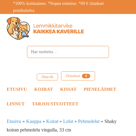
*100% kotimainen. *Nopea toimitus. *69 € tilaukset
postikuluitta.
Ostoskori
0
Oma tili
ETUSIVU
KOIRAT
KISSAT
PIENELÄIMET
LINNUT
TARJOUSTUOTTEET
Etusivu
»
Kauppa
»
Koirat
»
Lelut
»
Pehmolelut
»
Shaky
koiran pehmolelu vingulla, 33 cm