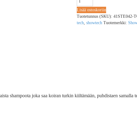
Lisää ostoskoriin
Tuotetunnus (SKU):
41STE042-
tech
,
showtech
Tuotemerkki:
Show
araista shampoota joka saa koiran turkin kiiltämään, puhdistaen samalla