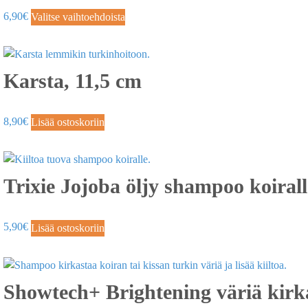
6,90
€
Valitse vaihtoehdoista
Karsta, 11,5 cm
8,90
€
Lisää ostoskoriin
Trixie Jojoba öljy shampoo koiral
5,90
€
Lisää ostoskoriin
Showtech+ Brightening väriä kirk