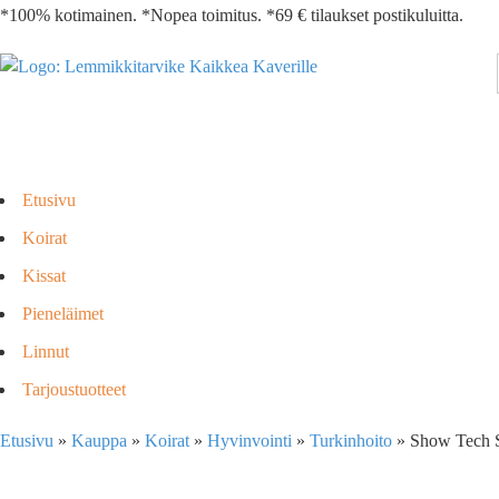
*100% kotimainen. *Nopea toimitus. *69 € tilaukset postikuluitta.
Etusivu
Koirat
Kissat
Pieneläimet
Linnut
Tarjoustuotteet
Etusivu
»
Kauppa
»
Koirat
»
Hyvinvointi
»
Turkinhoito
»
Show Tech S