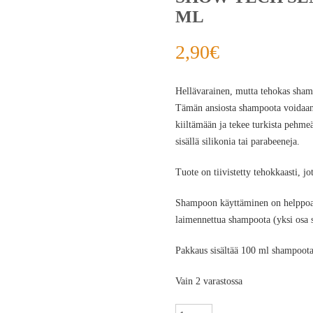
ML
2,90
€
Hellävarainen, mutta tehokas sham
Tämän ansiosta shampoota voidaan 
kiiltämään ja tekee turkista pehmeä
sisällä silikonia tai parabeeneja.
Tuote on tiivistetty tehokkaasti, jo
Shampoon käyttäminen on helppoa, s
laimennettua shampoota (yksi osa 
Pakkaus sisältää 100 ml shampoota
Vain 2 varastossa