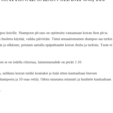
poo koirille. Shampoon ph-taso on optimoitu vastaamaan koiran ihon ph:ta.
huoletta käyttää, vaikka päivittäin. Tämä sensaatiomainen shampoo saa turkin
n ja silkkisen, poistaen samalla epäpuhtaudet koiran iholta ja turkista. Tuote ei
ten se on todella riittoisaa, laimennussuhde on peräti 1:10 .
uihkuta koiran turkki kosteaksi ja lisää sitten kauttaaltaan hieroen
shampoota ja 10 osaa vettä). Odota muutama minuutti ja huuhtele kauttaaltaan.
.