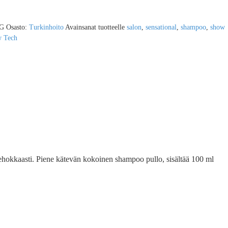
TG
Osasto:
Turkinhoito
Avainsanat tuotteelle
salon
,
sensational
,
shampoo
,
show
 Tech
 tehokkaasti. Piene kätevän kokoinen shampoo pullo, sisältää 100 ml