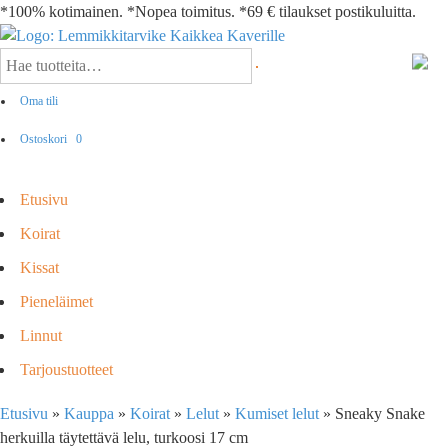
*100% kotimainen. *Nopea toimitus. *69 € tilaukset postikuluitta.
Oma tili
Ostoskori
0
Etusivu
Koirat
Kissat
Pieneläimet
Linnut
Tarjoustuotteet
Etusivu
»
Kauppa
»
Koirat
»
Lelut
»
Kumiset lelut
»
Sneaky Snake
herkuilla täytettävä lelu, turkoosi 17 cm