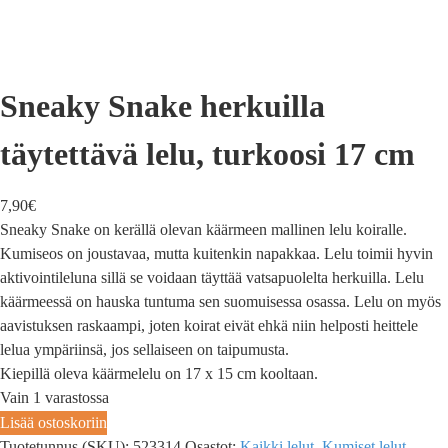
Sneaky Snake herkuilla
täytettävä lelu, turkoosi 17 cm
7,90
€
Sneaky Snake on kerällä olevan käärmeen mallinen lelu koiralle.
Kumiseos on joustavaa, mutta kuitenkin napakkaa. Lelu toimii hyvin
aktivointileluna sillä se voidaan täyttää vatsapuolelta herkuilla. Lelu
käärmeessä on hauska tuntuma sen suomuisessa osassa. Lelu on myös
aavistuksen raskaampi, joten koirat eivät ehkä niin helposti heittele
lelua ympäriinsä, jos sellaiseen on taipumusta.
Kiepillä oleva käärmelelu on 17 x 15 cm kooltaan.
Vain 1 varastossa
Lisää ostoskoriin
Tuotetunnus (SKU):
523314
Osastot:
Kaikki lelut
,
Kumiset lelut