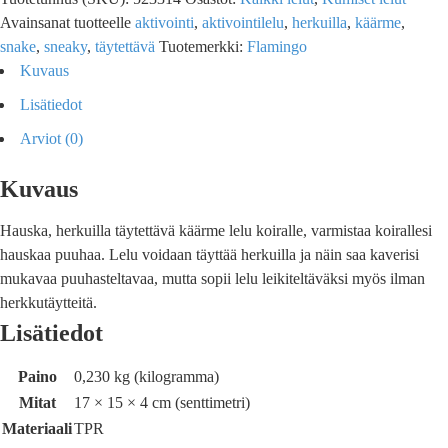
Avainsanat tuotteelle
aktivointi
,
aktivointilelu
,
herkuilla
,
käärme
,
snake
,
sneaky
,
täytettävä
Tuotemerkki:
Flamingo
Kuvaus
Lisätiedot
Arviot (0)
Kuvaus
Hauska, herkuilla täytettävä käärme lelu koiralle, varmistaa koirallesi
hauskaa puuhaa. Lelu voidaan täyttää herkuilla ja näin saa kaverisi
mukavaa puuhasteltavaa, mutta sopii lelu leikiteltäväksi myös ilman
herkkutäytteitä.
Lisätiedot
Paino
0,230 kg (kilogramma)
Mitat
17 × 15 × 4 cm (senttimetri)
Materiaali
TPR