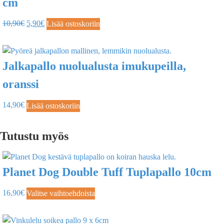
cm
10,90
€
5,90
€
Lisää ostoskoriin
Jalkapallo nuolualusta imukupeilla,
oranssi
14,90
€
Lisää ostoskoriin
Tutustu myös
Planet Dog Double Tuff Tuplapallo 10cm
16,90
€
Valitse vaihtoehdoista