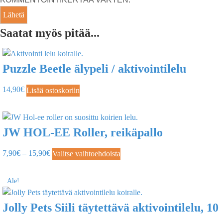
Saatat myös pitää...
Puzzle Beetle älypeli / aktivointilelu
14,90
€
Lisää ostoskoriin
JW HOL-EE Roller, reikäpallo
7,90
€
–
15,90
€
Valitse vaihtoehdoista
Ale!
Jolly Pets Siili täytettävä aktivointilelu, 10