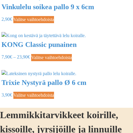
Vinkulelu soikea pallo 9 x 6cm
2,90
€
Valitse vaihtoehdoista
KONG Classic punainen
7,90
€
–
23,90
€
Valitse vaihtoehdoista
Trixie Nystyrä pallo Ø 6 cm
3,90
€
Valitse vaihtoehdoista
Lemmikkitarvikkeet koirille,
kissoille, jyrsijöille ja linnuille