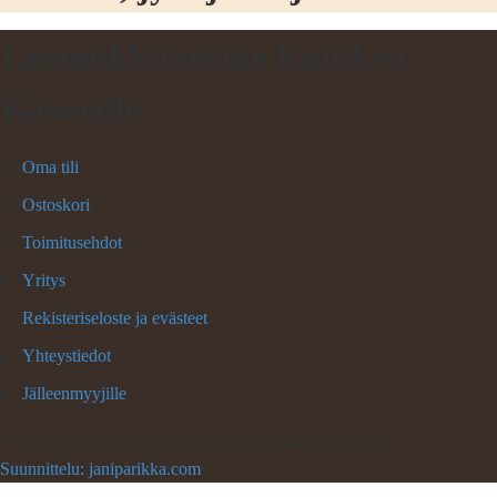
Lemmikkitarvike Kaikkea
Kaverille
Oma tili
Ostoskori
Toimitusehdot
Yritys
Rekisteriseloste ja evästeet
Yhteystiedot
Jälleenmyyjille
©
Copyright 2026 Lemmikkitarvike Kaikkea Kaverille
Suunnittelu: janiparikka.com